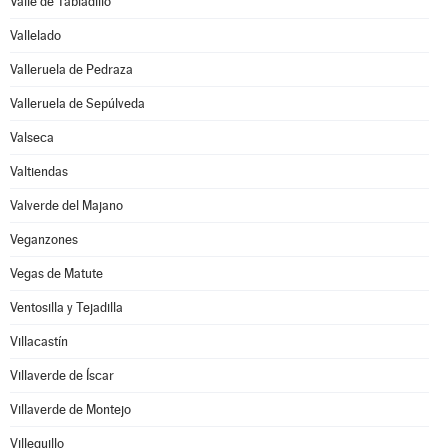
Valle de Tabladillo
Vallelado
Valleruela de Pedraza
Valleruela de Sepúlveda
Valseca
Valtiendas
Valverde del Majano
Veganzones
Vegas de Matute
Ventosilla y Tejadilla
Villacastín
Villaverde de Íscar
Villaverde de Montejo
Villeguillo