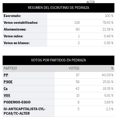
ALTER
RESUMEN DEL ESCRUTINIO DE PEDRAZA
Escrutado:
100 %
Votos contabilizados:
218
78,42 %
Abstenciones:
60
21,58 %
Votos nulos:
1
0,46 %
Votos en blanco:
2
0,92 %
VOTOS POR PARTIDOS EN PEDRAZA
PARTIDO
VOTOS
%
PP
87
40,09 %
PSOE
56
25,81 %
Cs
42
19,35 %
VOX
15
6,91 %
PODEMOS-EQUO
8
3,69 %
IU-ANTICAPITALISTA CYL-
5
2,3 %
PCAS/TC-ALTER