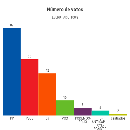
Número de votos
ESCRUTADO
100
%
87
56
42
15
8
5
2
PP
PSOE
Cs
VOX
PODEMOS-
IU-
centrados
EQUO
ANTICAPITALISTA
CYL-
PCAS/TC-