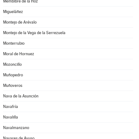
Membibre de la Hoz
Migueláñez
Montejo de Arévalo
Montejo de la Vega de la Serrezuela
Monterrubio
Moral de Hornuez
Mozoncillo
Muñopedro
Muñoveros
Nava de la Asunción
Navafría
Navalilla
Navalmanzano
Navares de Ayuso