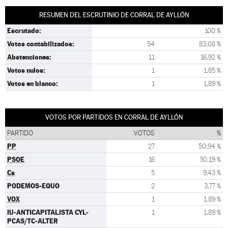
RESUMEN DEL ESCRUTINIO DE CORRAL DE AYLLÓN
Escrutado:
100 %
Votos contabilizados:
54
83,08 %
Abstenciones:
11
16,92 %
Votos nulos:
1
1,85 %
Votos en blanco:
1
1,89 %
VOTOS POR PARTIDOS EN CORRAL DE AYLLÓN
PARTIDO
VOTOS
%
PP
27
50,94 %
PSOE
16
30,19 %
Cs
5
9,43 %
PODEMOS-EQUO
2
3,77 %
VOX
1
1,89 %
IU-ANTICAPITALISTA CYL-
1
1,89 %
PCAS/TC-ALTER