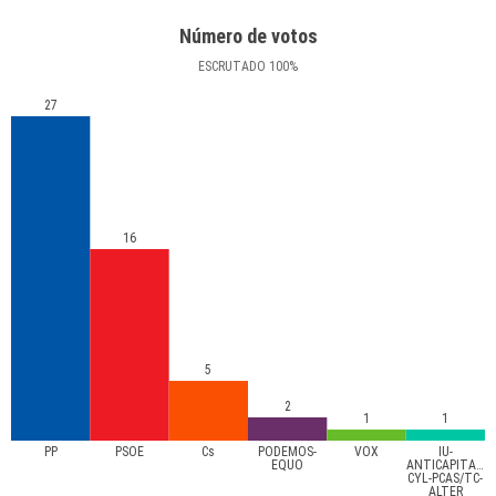
Número de votos
ESCRUTADO
100
%
27
16
5
2
1
1
PP
PSOE
Cs
PODEMOS-
VOX
IU-
EQUO
ANTICAPITALIS
CYL-PCAS/TC-
ALTER