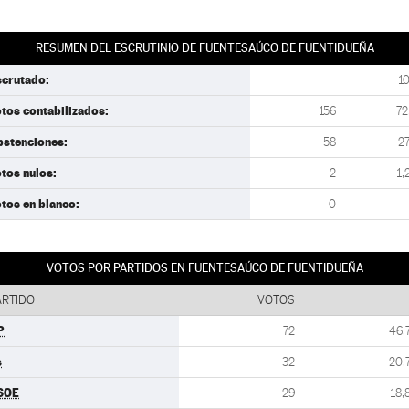
RESUMEN DEL ESCRUTINIO DE FUENTESAÚCO DE FUENTIDUEÑA
scrutado:
1
tos contabilizados:
156
72
bstenciones:
58
27
tos nulos:
2
1,
tos en blanco:
0
VOTOS POR PARTIDOS EN FUENTESAÚCO DE FUENTIDUEÑA
ARTIDO
VOTOS
P
72
46,
s
32
20,
SOE
29
18,