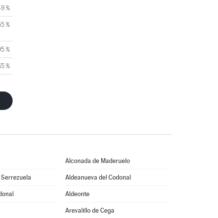
49 %
55 %
95 %
65 %
Alconada de Maderuelo
 Serrezuela
Aldeanueva del Codonal
donal
Aldeonte
Arevalillo de Cega