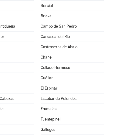
Bercial
Brieva
entidueña
Campo de San Pedro
yor
Carrascal del Río
Castroserna de Abajo
Chañe
Collado Hermoso
Cuéllar
El Espinar
 Cabezas
Escobar de Polendos
nte
Frumales
Fuentepiñel
Gallegos