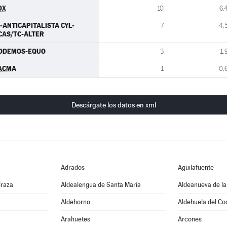
OX
10
6,
U-ANTICAPITALISTA CYL-
7
4,
CAS/TC-ALTER
ODEMOS-EQUO
3
1,
ACMA
1
0,
Descárgate los datos en xml
Adrados
Aguilafuente
draza
Aldealengua de Santa María
Aldeanueva de la
Aldehorno
Aldehuela del Co
Arahuetes
Arcones