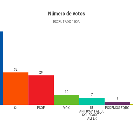
Número de votos
ESCRUTADO
100
%
32
29
10
7
3
Cs
PSOE
VOX
IU-
PODEMOS-EQUO
ANTICAPITALISTA
CYL-PCAS/TC-
ALTER