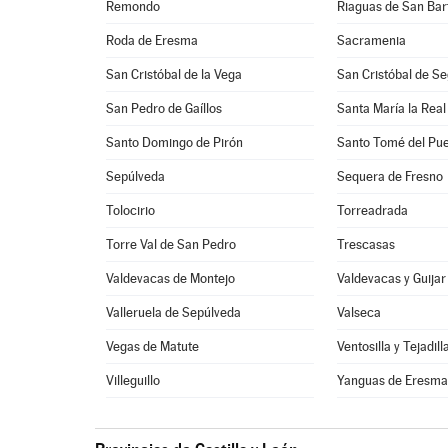
Remondo
Riaguas de San Ba
Roda de Eresma
Sacramenia
San Cristóbal de la Vega
San Cristóbal de Se
San Pedro de Gaíllos
Santa María la Real
Santo Domingo de Pirón
Santo Tomé del Pue
Sepúlveda
Sequera de Fresno
Tolocirio
Torreadrada
Torre Val de San Pedro
Trescasas
Valdevacas de Montejo
Valdevacas y Guijar
Valleruela de Sepúlveda
Valseca
Vegas de Matute
Ventosilla y Tejadill
Villeguillo
Yanguas de Eresm