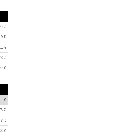
00 %
,9 %
,1 %
28 %
0 %
%
75 %
78 %
83 %