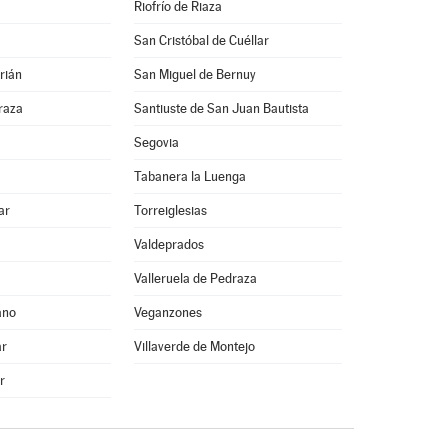
Riofrío de Riaza
San Cristóbal de Cuéllar
rián
San Miguel de Bernuy
raza
Santiuste de San Juan Bautista
Segovia
Tabanera la Luenga
ar
Torreiglesias
Valdeprados
Valleruela de Pedraza
ano
Veganzones
ar
Villaverde de Montejo
r