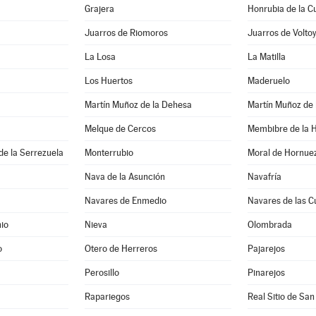
Grajera
Honrubia de la C
Juarros de Riomoros
Juarros de Volto
La Losa
La Matilla
Los Huertos
Maderuelo
Martín Muñoz de la Dehesa
Martín Muñoz de 
Melque de Cercos
Membibre de la 
de la Serrezuela
Monterrubio
Moral de Hornue
Nava de la Asunción
Navafría
Navares de Enmedio
Navares de las C
io
Nieva
Olombrada
o
Otero de Herreros
Pajarejos
Perosillo
Pinarejos
Rapariegos
Real Sitio de San