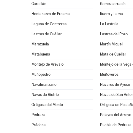
Garcillán
Gomezserracín
Hontanares de Eresma
Ituero y Lama
Laguna de Contreras
La Lastrilla
Lastras de Cuéllar
Lastras del Pozo
Marazuela
Martín Miguel
Matabuena
Mata de Cuéllar
Montejo de Arévalo
Montejo de la Vega 
Muñopedro
Muñoveros
Navalmanzano
Navares de Ayuso
Navas de Riofrío
Navas de San Anton
Ortigosa del Monte
Ortigosa de Pestañ
Pedraza
Pelayos del Arroyo
Prádena
Puebla de Pedraza