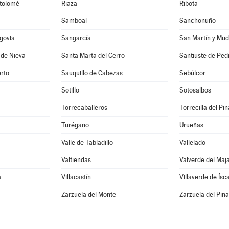
rtolomé
Riaza
Ribota
Samboal
Sanchonuño
govia
Sangarcía
San Martín y Mud
 de Nieva
Santa Marta del Cerro
Santiuste de Ped
rto
Sauquillo de Cabezas
Sebúlcor
Sotillo
Sotosalbos
Torrecaballeros
Torrecilla del Pin
Turégano
Urueñas
Valle de Tabladillo
Vallelado
Valtiendas
Valverde del Maj
a
Villacastín
Villaverde de Ísc
a
Zarzuela del Monte
Zarzuela del Pina