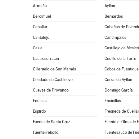
Armuña
Ayllón
Bercimuel
Bernardos
Caballar
Cabañas de Polend
Cantalejo
Cantimpalos
Casla
Castillejo de Mesle
Castroserracín
Cedillo de la Torre
Cilleruelo de San Mamés
Cobos de Fuentidu
Condado de Castilnovo
Corral de Ayllón
Cuevas de Provanco
Domingo García
Encinas
Encinillas
Espirdo
Fresneda de Cuélla
Fuente de Santa Cruz
Fuente el Olmo de 
Fuenterrebollo
Fuentesaúco de Fu