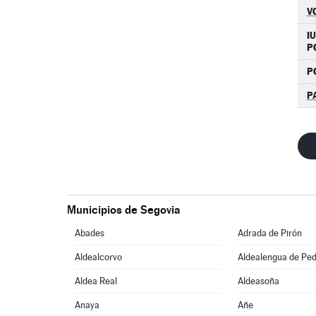
V
I
P
P
P
Municipios de Segovia
Abades
Adrada de Pirón
Aldealcorvo
Aldealengua de Pe
Aldea Real
Aldeasoña
Anaya
Añe