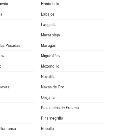
uesta
Hontalbilla
ya
Labajos
Languilla
Marazoleja
las Posadas
Marugán
Hoz
Migueláñez
z
Mozoncillo
Navalilla
uevas
Navas de Oro
Orejana
Palazuelos de Eresma
Pinarnegrillo
 Ildefonso
Rebollo