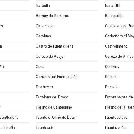
Barbolla
Basardilla
Bernuy de Porreros
Boceguillas
os
Cabezuela
Calabazas de Fu
Carabias
Carbonero el Ma
ón
Castro de Fuentidueña
Castrojimeno
Cerezo de Abajo
Cerezo de Arriba
eña
Coca
Codorniz
Cozuelos de Fuentidueña
Cubillo
Donhierro
Duruelo
Escalona del Prado
Escarabajosa de
r
Fresno de Cantespino
Fresno de la Fue
Fuentidueña
Fuente el Olmo de Íscar
Fuentepelayo
entidueña
Fuentesoto
Fuentidueña