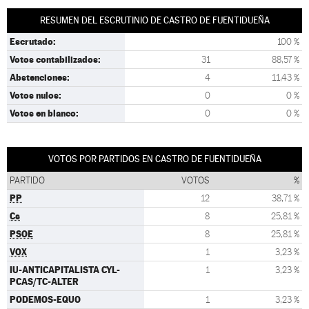
RESUMEN DEL ESCRUTINIO DE CASTRO DE FUENTIDUEÑA
Escrutado:
100 %
Votos contabilizados:
31
88,57 %
Abstenciones:
4
11,43 %
Votos nulos:
0
0 %
Votos en blanco:
0
0 %
VOTOS POR PARTIDOS EN CASTRO DE FUENTIDUEÑA
PARTIDO
VOTOS
%
PP
12
38,71 %
Cs
8
25,81 %
PSOE
8
25,81 %
VOX
1
3,23 %
IU-ANTICAPITALISTA CYL-
1
3,23 %
PCAS/TC-ALTER
PODEMOS-EQUO
1
3,23 %