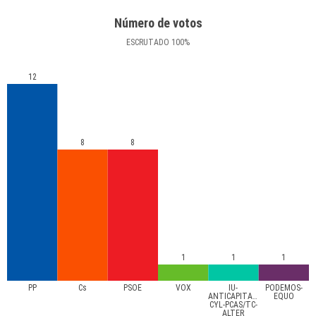
Número de votos
ESCRUTADO
100
%
12
8
8
1
1
1
PP
Cs
PSOE
VOX
IU-
PODEMOS-
ANTICAPITALISTA
EQUO
CYL-PCAS/TC-
ALTER