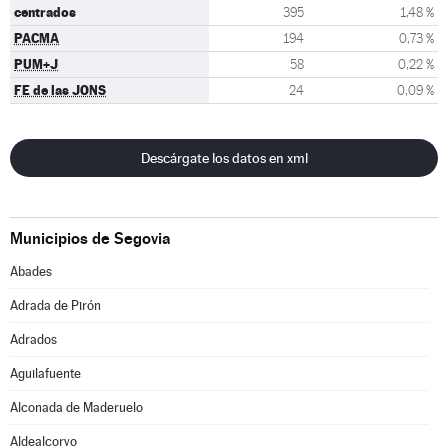
centrados
395
1,48 %
PACMA
194
0,73 %
PUM+J
58
0,22 %
FE de las JONS
24
0,09 %
Descárgate los datos en xml
Municipios de Segovia
Abades
Adrada de Pirón
Adrados
Aguilafuente
Alconada de Maderuelo
Aldealcorvo