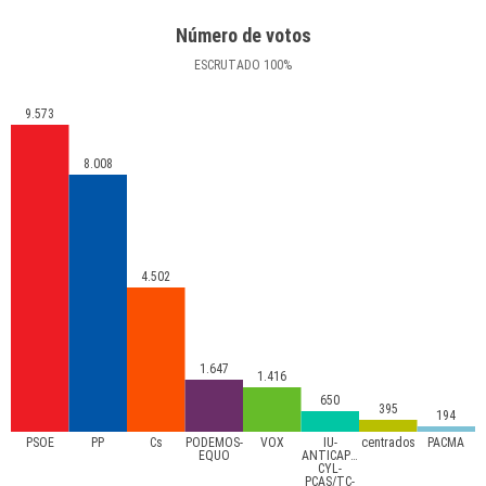
Número de votos
ESCRUTADO
100
%
9.573
8.008
4.502
1.647
1.416
650
395
194
PSOE
PP
Cs
PODEMOS-
VOX
IU-
centrados
PACMA
EQUO
ANTICAPITALISTA
CYL-
PCAS/TC-