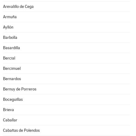
Arevalillo de Cega
Armuña
Ayllón
Barbolla
Basardilla
Bercial
Bercimuel
Bernardos
Bernuy de Porreros
Boceguillas
Brieva
Caballar
Cabañas de Polendos