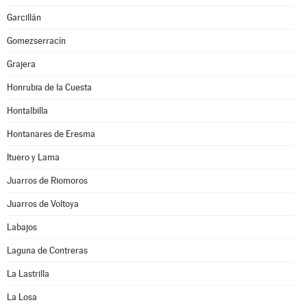
Garcillán
Gomezserracín
Grajera
Honrubia de la Cuesta
Hontalbilla
Hontanares de Eresma
Ituero y Lama
Juarros de Riomoros
Juarros de Voltoya
Labajos
Laguna de Contreras
La Lastrilla
La Losa