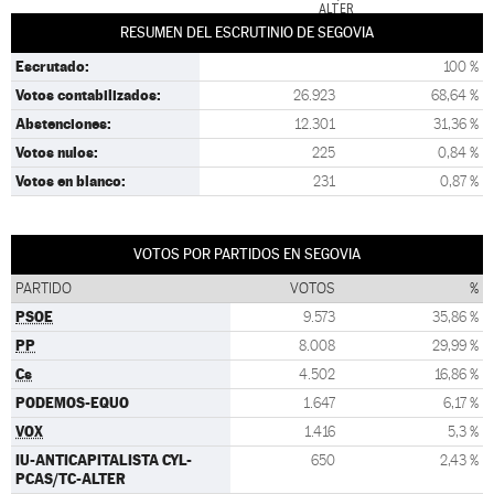
ALTER
RESUMEN DEL ESCRUTINIO DE SEGOVIA
Escrutado:
100 %
Votos contabilizados:
26.923
68,64 %
Abstenciones:
12.301
31,36 %
Votos nulos:
225
0,84 %
Votos en blanco:
231
0,87 %
VOTOS POR PARTIDOS EN SEGOVIA
PARTIDO
VOTOS
%
PSOE
9.573
35,86 %
PP
8.008
29,99 %
Cs
4.502
16,86 %
PODEMOS-EQUO
1.647
6,17 %
VOX
1.416
5,3 %
IU-ANTICAPITALISTA CYL-
650
2,43 %
PCAS/TC-ALTER