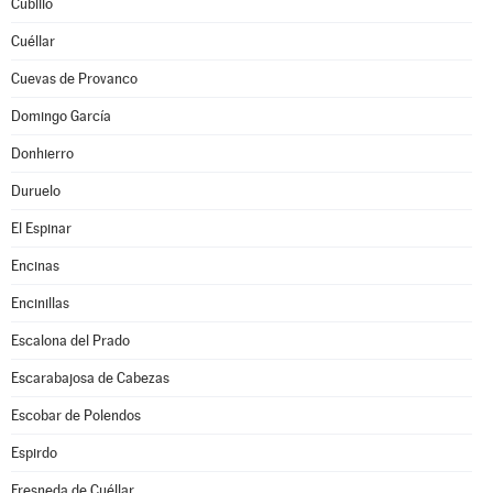
Cubillo
Cuéllar
Cuevas de Provanco
Domingo García
Donhierro
Duruelo
El Espinar
Encinas
Encinillas
Escalona del Prado
Escarabajosa de Cabezas
Escobar de Polendos
Espirdo
Fresneda de Cuéllar