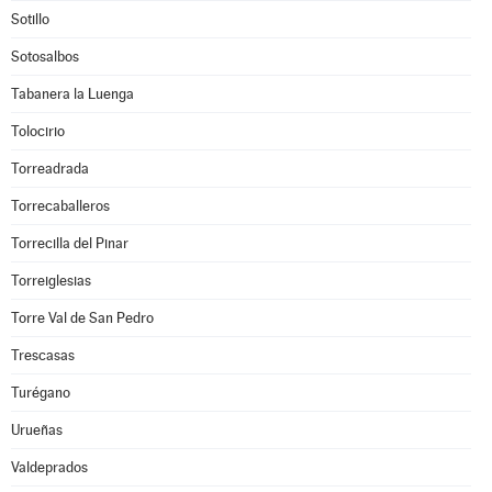
Sotillo
Sotosalbos
Tabanera la Luenga
Tolocirio
Torreadrada
Torrecaballeros
Torrecilla del Pinar
Torreiglesias
Torre Val de San Pedro
Trescasas
Turégano
Urueñas
Valdeprados