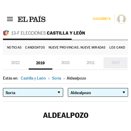
SUSCRÍBETE
E
NOTICIAS
CANDIDATOS
NUEVE PROVINCIAS, NUEVE MIRADAS
LOS CANDIDA
2022
2019
2015
2011
2007
Estás en:
Castilla y León
»
Soria
»
Aldealpozo
ALDEALPOZO