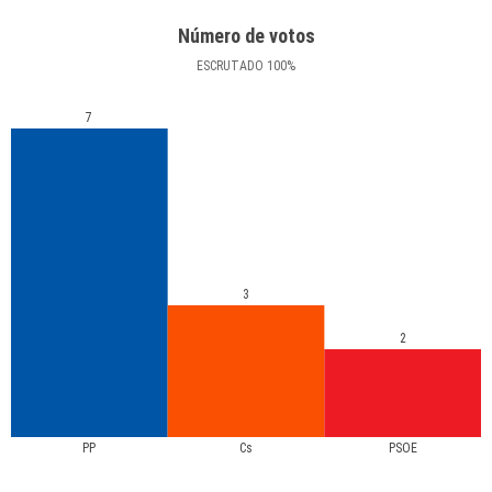
Número de votos
ESCRUTADO
100
%
7
3
2
PP
Cs
PSOE