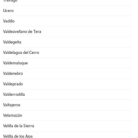
Trévago
Ucero
Vadillo
Valdeavellano de Tera
Valdegeña
Valdelagua del Cerro
Valdemaluque
Valdenebro
Valdeprado
Valderrodilla
Valtajeros
Velamazán
Velilla de la Sierra
Velilla de los Ajos