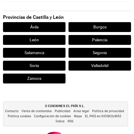
Provincias de Castilla y León
Ávila
Burgos
León
Palencia
Salamanca
Segovia
Soria
Valladolid
Zamora
EDICIONES EL PAÍS S.L.
©
Contacto
Venta de contenidos
Publicidad
Aviso legal
Política de privacidad
Política cookies
Configuración de cookies
Mapa
EL PAÍS en KIOSKOyMÁS
Índice
RSS