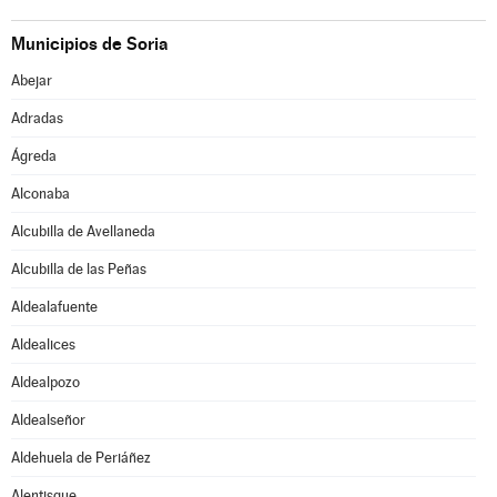
Municipios de Soria
Abejar
Adradas
Ágreda
Alconaba
Alcubilla de Avellaneda
Alcubilla de las Peñas
Aldealafuente
Aldealices
Aldealpozo
Aldealseñor
Aldehuela de Periáñez
Alentisque