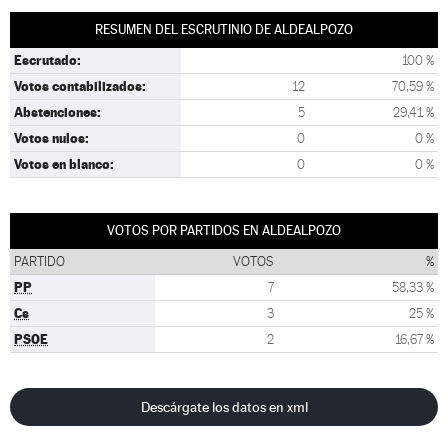
RESUMEN DEL ESCRUTINIO DE ALDEALPOZO
Escrutado:
100 %
Votos contabilizados:
12
70,59 %
Abstenciones:
5
29,41 %
Votos nulos:
0
0 %
Votos en blanco:
0
0 %
VOTOS POR PARTIDOS EN ALDEALPOZO
PARTIDO
VOTOS
%
PP
7
58,33 %
Cs
3
25 %
PSOE
2
16,67 %
Descárgate los datos en xml