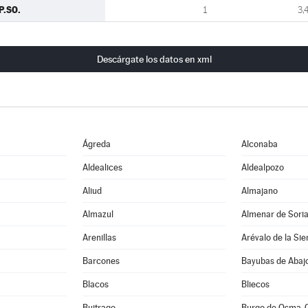
P.SO.
1
3,
Descárgate los datos en xml
Ágreda
Alconaba
Aldealices
Aldealpozo
Aliud
Almajano
Almazul
Almenar de Sori
Arenillas
Arévalo de la Sie
Barcones
Bayubas de Abaj
Blacos
Bliecos
Buitrago
Burgo de Osma-