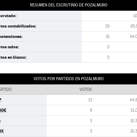
RESUMEN DEL ESCRUTINIO DE POZALMURO
scrutado:
1
tos contabilizados:
29
65,
bstenciones:
15
34,
tos nulos:
0
tos en blanco:
0
VOTOS POR PARTIDOS EN POZALMURO
ARTIDO
VOTOS
P
13
44,
SOE
9
31,
s
3
10,
OX
3
10,