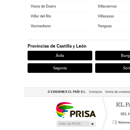
Viana de Duero
Villaciervos
Villar del Río
Villasayas
Vozmediano
Yanguas
Provincias de Castilla y León
Ávila
Burg
Segovia
Sor
EDICIONES EL PAÍS S.L.
©
Contacto
Venta de conteni