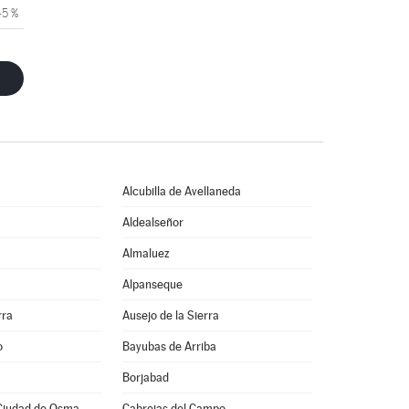
45 %
Alcubilla de Avellaneda
Aldealseñor
Almaluez
a
Alpanseque
rra
Ausejo de la Sierra
o
Bayubas de Arriba
Borjabad
Ciudad de Osma
Cabrejas del Campo