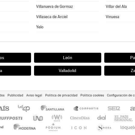
Villanueva de Gormaz
Villar del Ala
Villaseca de Arciel
Vinuesa
Yelo
os
León
Pa
ia
Valladolid
Z
dos
Publicidad
Aviso legal
Política de privacidad
Política cookies
Configuración de c