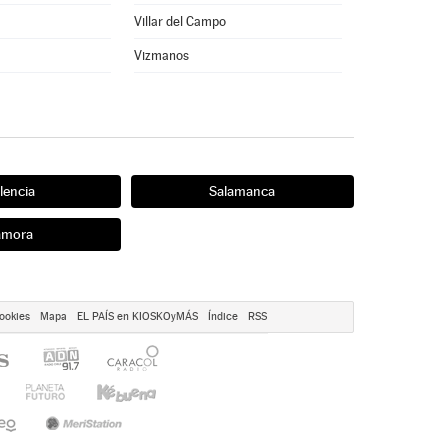
Villar del Campo
Vizmanos
lencia
Salamanca
amora
ookies
Mapa
EL PAÍS en KIOSKOyMÁS
Índice
RSS