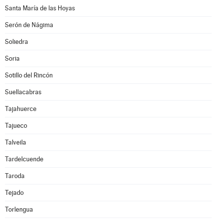
Santa María de las Hoyas
Serón de Nágima
Soliedra
Soria
Sotillo del Rincón
Suellacabras
Tajahuerce
Tajueco
Talveila
Tardelcuende
Taroda
Tejado
Torlengua