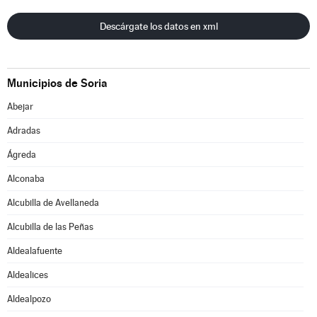
Descárgate los datos en xml
Municipios de Soria
Abejar
Adradas
Ágreda
Alconaba
Alcubilla de Avellaneda
Alcubilla de las Peñas
Aldealafuente
Aldealices
Aldealpozo