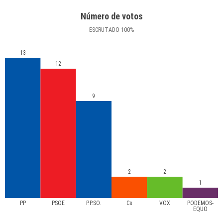
Número de votos
ESCRUTADO
100
%
13
12
9
2
2
1
PP
PSOE
P.P.SO.
Cs
VOX
PODEMOS-
EQUO