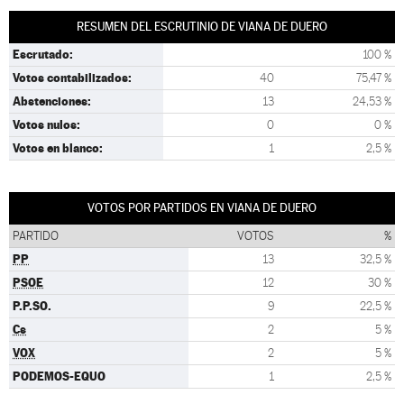
RESUMEN DEL ESCRUTINIO DE VIANA DE DUERO
Escrutado:
100 %
Votos contabilizados:
40
75,47 %
Abstenciones:
13
24,53 %
Votos nulos:
0
0 %
Votos en blanco:
1
2,5 %
VOTOS POR PARTIDOS EN VIANA DE DUERO
PARTIDO
VOTOS
%
PP
13
32,5 %
PSOE
12
30 %
P.P.SO.
9
22,5 %
Cs
2
5 %
VOX
2
5 %
PODEMOS-EQUO
1
2,5 %