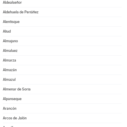
Aldealseñor
Aldehuela de Periáñez
Alentisque
Aliud
Almajano
Almaluez
Almarza
Almazán
Almazul
Almenar de Soria
Alpanseque
Arancón
Arcos de Jalón