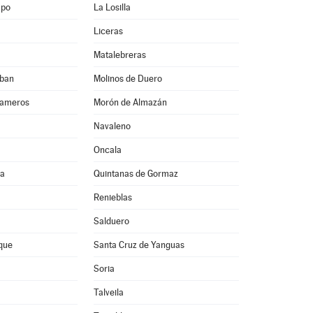
mpo
La Losilla
Liceras
Matalebreras
eban
Molinos de Duero
Cameros
Morón de Almazán
Navaleno
Oncala
da
Quintanas de Gormaz
Renieblas
Salduero
que
Santa Cruz de Yanguas
Soria
Talveila