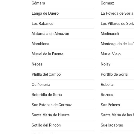
Gómara
Gormaz
Langa de Duero
La Póveda de Soria
Los Rábanos
Los Villares de Sori
Matamala de Almazán
Medinaceli
Momblona
Monteagudo de las 
Muriel de la Fuente
Muriel Viejo
Nepas
Nolay
Pinilla del Campo
Portillo de Soria
Quiñonería
Rebollar
Retortillo de Soria
Reznos
San Esteban de Gormaz
San Felices
Santa María de Huerta
Santa María de las
Sotillo del Rincón
Suellacabras