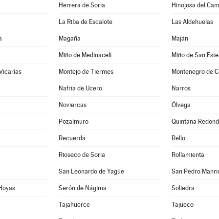
Herrera de Soria
Hinojosa del Ca
La Riba de Escalote
Las Aldehuelas
a
Magaña
Maján
Miño de Medinaceli
Miño de San Est
Vicarías
Montejo de Tiermes
Montenegro de 
Nafría de Ucero
Narros
Noviercas
Ólvega
Pozalmuro
Quintana Redon
Recuerda
Rello
Rioseco de Soria
Rollamienta
San Leonardo de Yagüe
San Pedro Manri
 Hoyas
Serón de Nágima
Soliedra
Tajahuerce
Tajueco