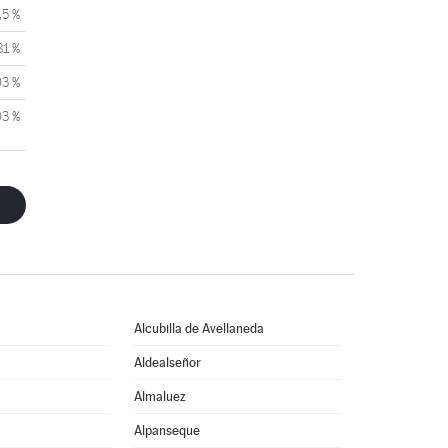
,5 %
81 %
03 %
03 %
Alcubilla de Avellaneda
Aldealseñor
Almaluez
a
Alpanseque