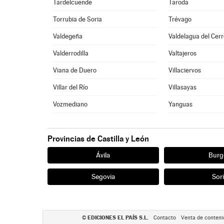
Tardelcuende
Taroda
Torrubia de Soria
Trévago
Valdegeña
Valdelagua del Cer
Valderrodilla
Valtajeros
Viana de Duero
Villaciervos
Villar del Río
Villasayas
Vozmediano
Yanguas
Provincias de Castilla y León
Ávila
Burg
Segovia
Sor
EDICIONES EL PAÍS S.L.
©
Contacto
Venta de conteni