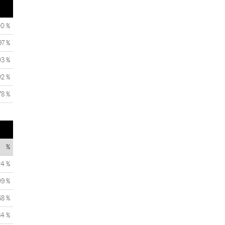
00 %
97 %
03 %
02 %
78 %
%
24 %
09 %
68 %
84 %