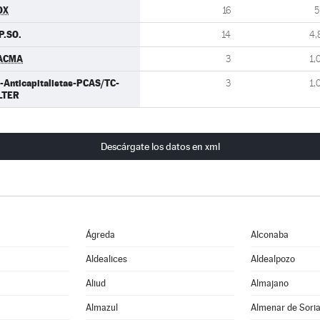
OX
16
5
P.SO.
14
4,
ACMA
3
1,
-Anticapitalistas-PCAS/TC-
3
1,
LTER
Descárgate los datos en xml
Ágreda
Alconaba
Aldealices
Aldealpozo
Aliud
Almajano
Almazul
Almenar de Sori