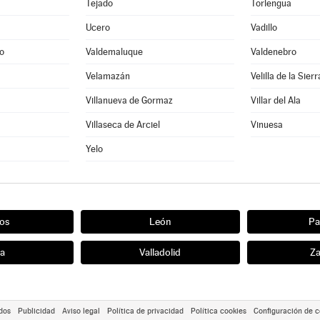
Tejado
Torlengua
Ucero
Vadillo
ro
Valdemaluque
Valdenebro
Velamazán
Velilla de la Sierr
Villanueva de Gormaz
Villar del Ala
Villaseca de Arciel
Vinuesa
Yelo
os
León
Pa
ia
Valladolid
Z
dos
Publicidad
Aviso legal
Política de privacidad
Política cookies
Configuración de c