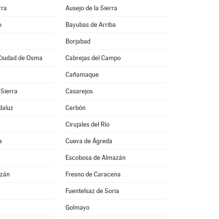
rra
Ausejo de la Sierra
o
Bayubas de Arriba
Borjabad
Ciudad de Osma
Cabrejas del Campo
Cañamaque
 Sierra
Casarejos
daluz
Cerbón
Cirujales del Río
a
Cueva de Ágreda
Escobosa de Almazán
azán
Fresno de Caracena
Fuentelsaz de Soria
Golmayo