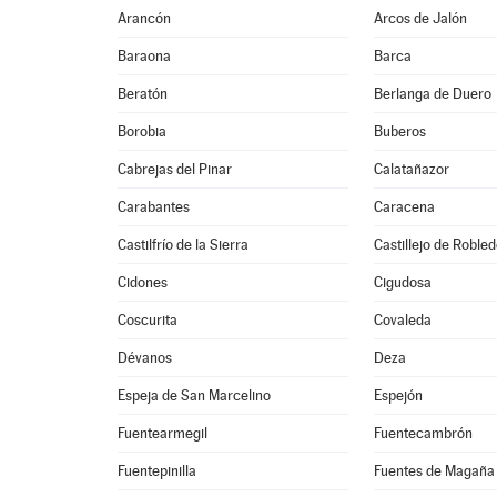
Arancón
Arcos de Jalón
Baraona
Barca
Beratón
Berlanga de Duero
Borobia
Buberos
Cabrejas del Pinar
Calatañazor
Carabantes
Caracena
Castilfrío de la Sierra
Castillejo de Roble
Cidones
Cigudosa
Coscurita
Covaleda
Dévanos
Deza
Espeja de San Marcelino
Espejón
Fuentearmegil
Fuentecambrón
Fuentepinilla
Fuentes de Magaña