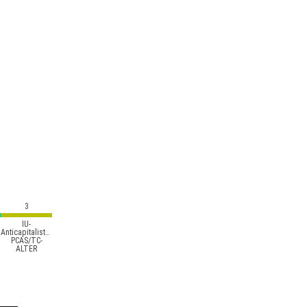
3
IU-
Anticapitalistas-
PCAS/TC-
ALTER