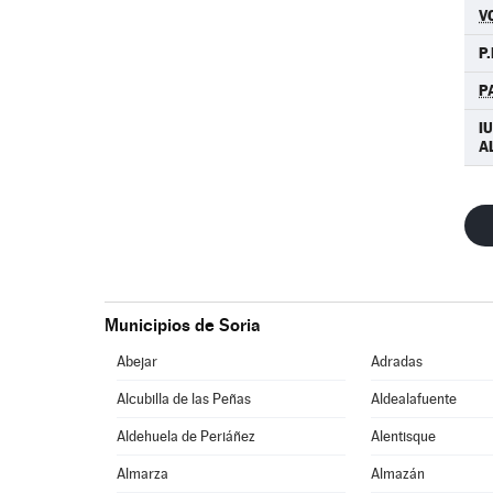
V
P.
P
IU
A
Municipios de Soria
Abejar
Adradas
Alcubilla de las Peñas
Aldealafuente
Aldehuela de Periáñez
Alentisque
Almarza
Almazán