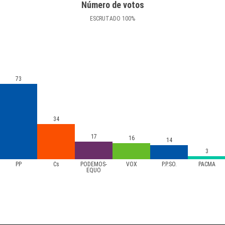
Número de votos
ESCRUTADO
100
%
73
34
17
16
14
3
PP
Cs
PODEMOS-
VOX
P.P.SO.
PACMA
EQUO