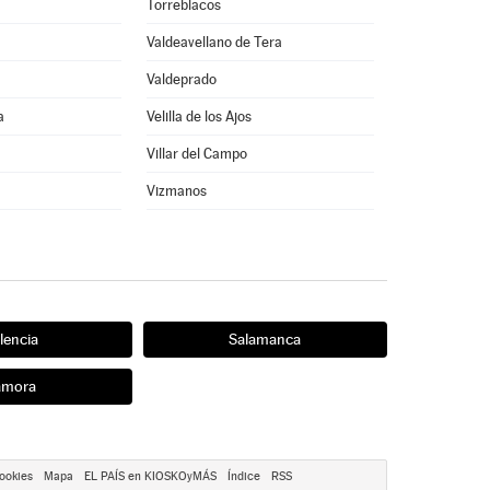
Torreblacos
Valdeavellano de Tera
Valdeprado
a
Velilla de los Ajos
Villar del Campo
Vizmanos
lencia
Salamanca
amora
ookies
Mapa
EL PAÍS en KIOSKOyMÁS
Índice
RSS