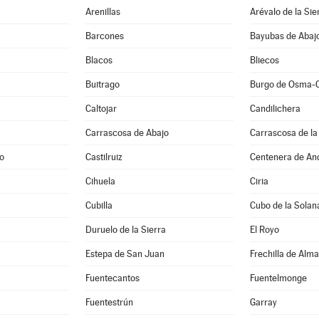
Arenillas
Arévalo de la Sie
Barcones
Bayubas de Abaj
Blacos
Bliecos
Buitrago
Burgo de Osma-
Caltojar
Candilichera
Carrascosa de Abajo
Carrascosa de la
do
Castilruiz
Centenera de An
Cihuela
Ciria
Cubilla
Cubo de la Solan
Duruelo de la Sierra
El Royo
Estepa de San Juan
Frechilla de Alm
Fuentecantos
Fuentelmonge
Fuentestrún
Garray