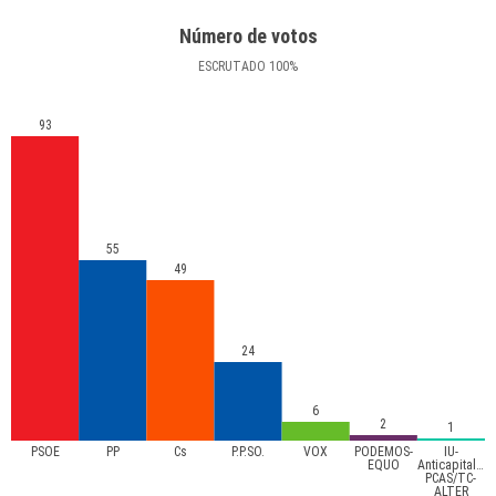
Número de votos
ESCRUTADO
100
%
93
55
49
24
6
2
1
PSOE
PP
Cs
P.P.SO.
VOX
PODEMOS-
IU-
EQUO
Anticapitalista
PCAS/TC-
ALTER