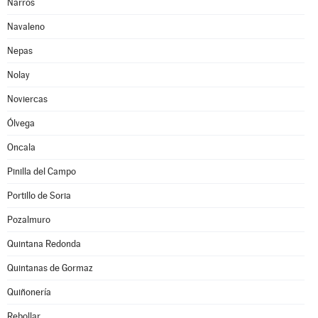
Narros
Navaleno
Nepas
Nolay
Noviercas
Ólvega
Oncala
Pinilla del Campo
Portillo de Soria
Pozalmuro
Quintana Redonda
Quintanas de Gormaz
Quiñonería
Rebollar