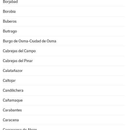
Borjabad
Borobia
Buberos
Buitrago
Burgo de Osma-Ciudad de Osma
Cabrejas del Campo
Cabrejas del Pinar
Calatañazor
Caltojar
Candilichera
Cañamaque
Carabantes
Caracena
Carrascosa de Abajo