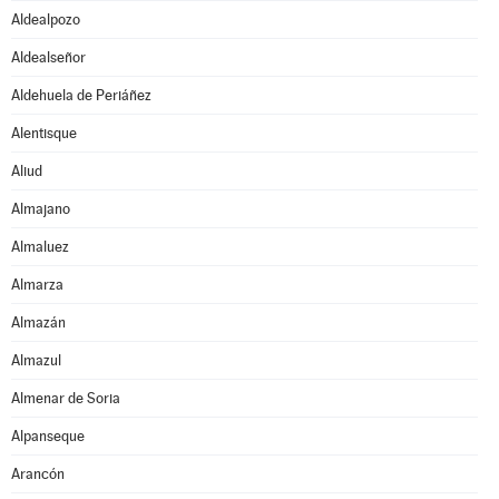
Aldealpozo
Aldealseñor
Aldehuela de Periáñez
Alentisque
Aliud
Almajano
Almaluez
Almarza
Almazán
Almazul
Almenar de Soria
Alpanseque
Arancón