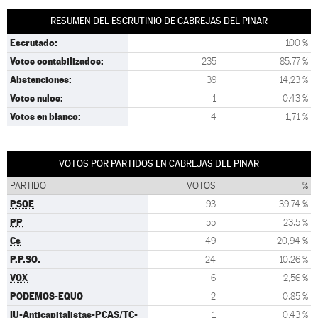
RESUMEN DEL ESCRUTINIO DE CABREJAS DEL PINAR
Escrutado:
100 %
Votos contabilizados:
235
85,77 %
Abstenciones:
39
14,23 %
Votos nulos:
1
0,43 %
Votos en blanco:
4
1,71 %
VOTOS POR PARTIDOS EN CABREJAS DEL PINAR
PARTIDO
VOTOS
%
PSOE
93
39,74 %
PP
55
23,5 %
Cs
49
20,94 %
P.P.SO.
24
10,26 %
VOX
6
2,56 %
PODEMOS-EQUO
2
0,85 %
IU-Anticapitalistas-PCAS/TC-
1
0,43 %