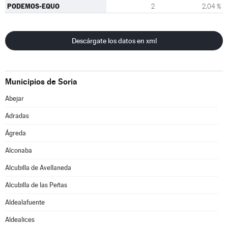
PODEMOS-EQUO
2
2,04 %
Descárgate los datos en xml
Municipios de Soria
Abejar
Adradas
Ágreda
Alconaba
Alcubilla de Avellaneda
Alcubilla de las Peñas
Aldealafuente
Aldealices