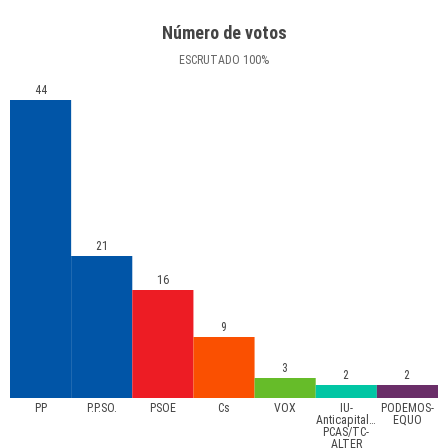
Número de votos
ESCRUTADO
100
%
44
21
16
9
3
2
2
PP
P.P.SO.
PSOE
Cs
VOX
IU-
PODEMOS-
Anticapitalistas-
EQUO
PCAS/TC-
ALTER