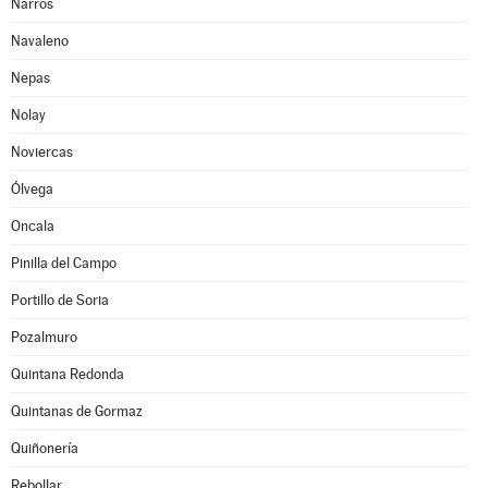
Narros
Navaleno
Nepas
Nolay
Noviercas
Ólvega
Oncala
Pinilla del Campo
Portillo de Soria
Pozalmuro
Quintana Redonda
Quintanas de Gormaz
Quiñonería
Rebollar