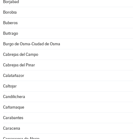
Borjabad
Borobia
Buberos
Buitrago
Burgo de Osma-Ciudad de Osma
Cabrejas del Campo
Cabrejas del Pinar
Calatañazor
Caltojar
Candilichera
Cañamaque
Carabantes
Caracena
Carrascosa de Abajo