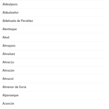
Aldealpozo
Aldealseñor
Aldehuela de Periáñez
Alentisque
Aliud
Almajano
Almaluez
Almarza
Almazán
Almazul
Almenar de Soria
Alpanseque
Arancón