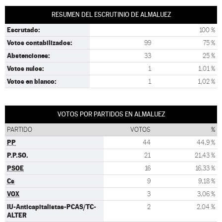
RESUMEN DEL ESCRUTINIO DE ALMALUEZ
Escrutado:
100 %
Votos contabilizados:
99
75 %
Abstenciones:
33
25 %
Votos nulos:
1
1,01 %
Votos en blanco:
1
1,02 %
VOTOS POR PARTIDOS EN ALMALUEZ
PARTIDO
VOTOS
%
PP
44
44,9 %
P.P.SO.
21
21,43 %
PSOE
16
16,33 %
Cs
9
9,18 %
VOX
3
3,06 %
IU-Anticapitalistas-PCAS/TC-
2
2,04 %
ALTER