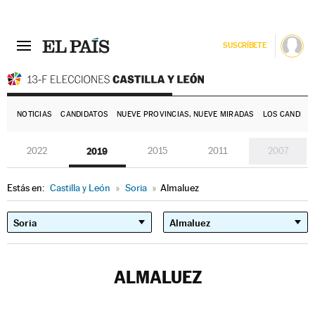
SUSCRÍBETE
E
NOTICIAS
CANDIDATOS
NUEVE PROVINCIAS, NUEVE MIRADAS
LOS CANDIDA
2022
2019
2015
2011
2007
Estás en:
Castilla y León
»
Soria
»
Almaluez
ALMALUEZ