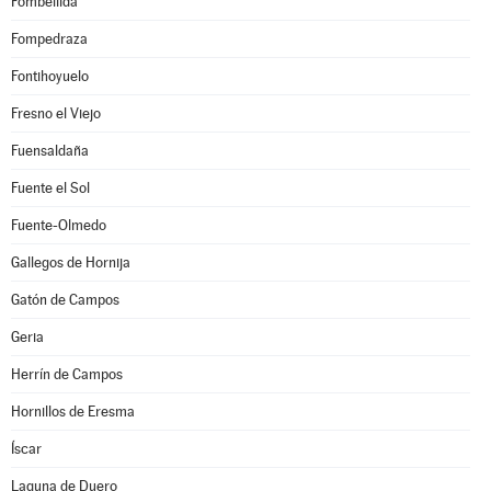
Fombellida
Fompedraza
Fontihoyuelo
Fresno el Viejo
Fuensaldaña
Fuente el Sol
Fuente-Olmedo
Gallegos de Hornija
Gatón de Campos
Geria
Herrín de Campos
Hornillos de Eresma
Íscar
Laguna de Duero