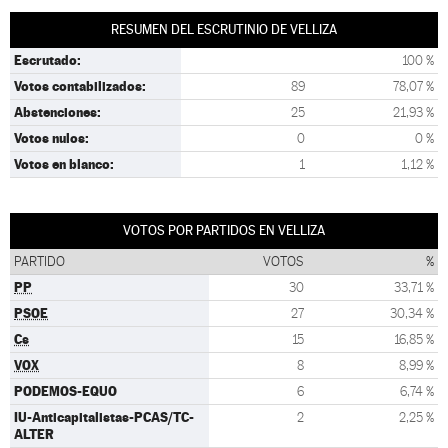
RESUMEN DEL ESCRUTINIO DE VELLIZA
Escrutado:
100 %
Votos contabilizados:
89
78,07 %
Abstenciones:
25
21,93 %
Votos nulos:
0
0 %
Votos en blanco:
1
1,12 %
VOTOS POR PARTIDOS EN VELLIZA
PARTIDO
VOTOS
%
PP
30
33,71 %
PSOE
27
30,34 %
Cs
15
16,85 %
VOX
8
8,99 %
PODEMOS-EQUO
6
6,74 %
IU-Anticapitalistas-PCAS/TC-
2
2,25 %
ALTER