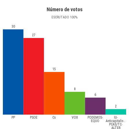
Número de votos
ESCRUTADO
100
%
30
27
15
8
6
2
PP
PSOE
Cs
VOX
PODEMOS-
IU-
EQUO
Anticapitalistas-
PCAS/TC-
ALTER