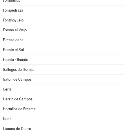
Fombellida
Fompedraza
Fontihoyuelo
Fresno el Viejo
Fuensaldaña
Fuente el Sol
Fuente-Olmedo
Gallegos de Hornija
Gatón de Campos
Geria
Herrín de Campos
Hornillos de Eresma
Íscar
Laguna de Duero