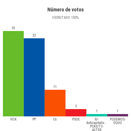
Número de votos
ESCRUTADO
100
%
35
32
11
3
1
1
VOX
PP
Cs
PSOE
IU-
PODEMOS-
Anticapitalistas-
EQUO
PCAS/TC-
ALTER