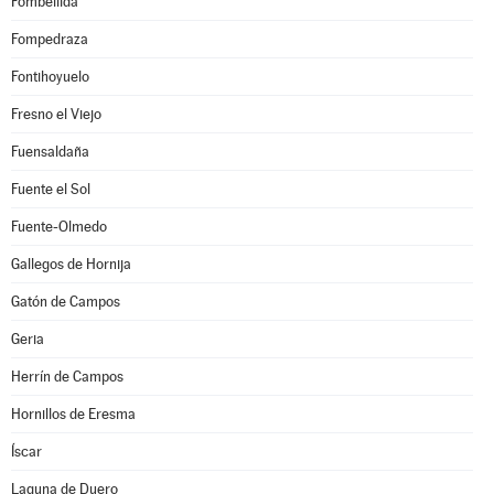
Fombellida
Fompedraza
Fontihoyuelo
Fresno el Viejo
Fuensaldaña
Fuente el Sol
Fuente-Olmedo
Gallegos de Hornija
Gatón de Campos
Geria
Herrín de Campos
Hornillos de Eresma
Íscar
Laguna de Duero