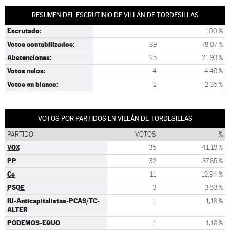
RESUMEN DEL ESCRUTINIO DE VILLÁN DE TORDESILLAS
Escrutado:
100 %
Votos contabilizados:
89
78,07 %
Abstenciones:
25
21,93 %
Votos nulos:
4
4,49 %
Votos en blanco:
2
2,35 %
VOTOS POR PARTIDOS EN VILLÁN DE TORDESILLAS
PARTIDO
VOTOS
%
VOX
35
41,18 %
PP
32
37,65 %
Cs
11
12,94 %
PSOE
3
3,53 %
IU-Anticapitalistas-PCAS/TC-
1
1,18 %
ALTER
PODEMOS-EQUO
1
1,18 %