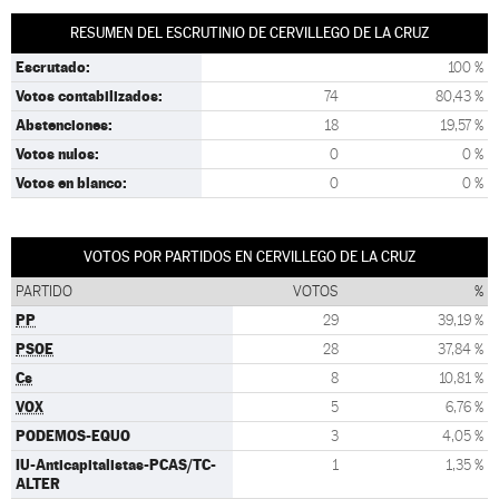
RESUMEN DEL ESCRUTINIO DE CERVILLEGO DE LA CRUZ
Escrutado:
100 %
Votos contabilizados:
74
80,43 %
Abstenciones:
18
19,57 %
Votos nulos:
0
0 %
Votos en blanco:
0
0 %
VOTOS POR PARTIDOS EN CERVILLEGO DE LA CRUZ
PARTIDO
VOTOS
%
PP
29
39,19 %
PSOE
28
37,84 %
Cs
8
10,81 %
VOX
5
6,76 %
PODEMOS-EQUO
3
4,05 %
IU-Anticapitalistas-PCAS/TC-
1
1,35 %
ALTER