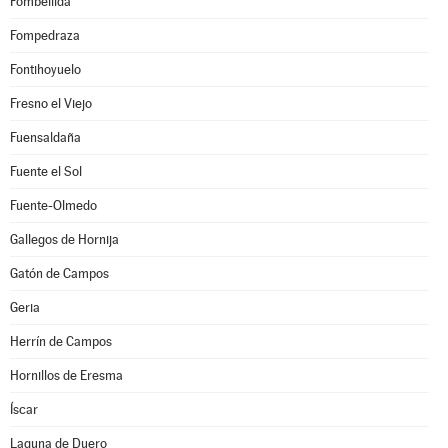
Fombellida
Fompedraza
Fontihoyuelo
Fresno el Viejo
Fuensaldaña
Fuente el Sol
Fuente-Olmedo
Gallegos de Hornija
Gatón de Campos
Geria
Herrín de Campos
Hornillos de Eresma
Íscar
Laguna de Duero