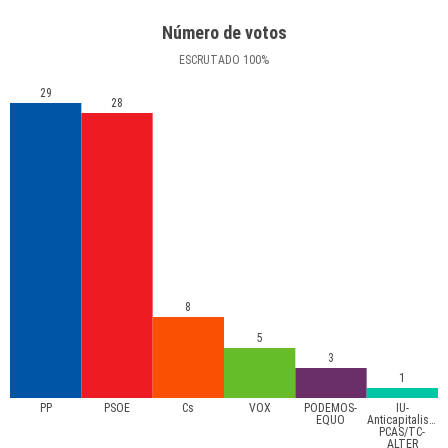
Número de votos
ESCRUTADO
100
%
29
28
8
5
3
1
PP
PSOE
Cs
VOX
PODEMOS-
IU-
EQUO
Anticapitalistas-
PCAS/TC-
ALTER