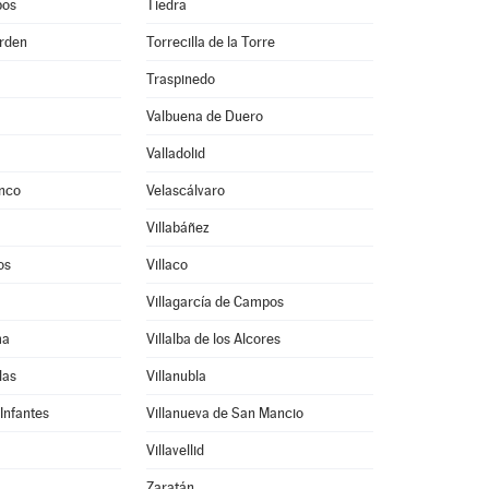
pos
Tiedra
Orden
Torrecilla de la Torre
Traspinedo
Valbuena de Duero
Valladolid
onco
Velascálvaro
Villabáñez
os
Villaco
Villagarcía de Campos
ma
Villalba de los Alcores
las
Villanubla
 Infantes
Villanueva de San Mancio
Villavellid
Zaratán