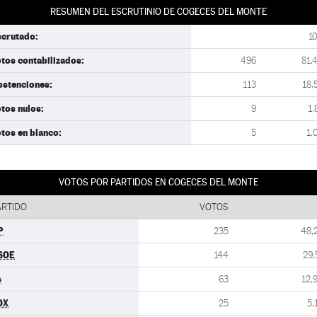
RESUMEN DEL ESCRUTINIO DE COGECES DEL MONTE
scrutado:
1
tos contabilizados:
496
81,
bstenciones:
113
18,
tos nulos:
9
1,
tos en blanco:
5
1,
VOTOS POR PARTIDOS EN COGECES DEL MONTE
ARTIDO
VOTOS
P
235
48,
SOE
144
29,
s
63
12,
OX
25
5,