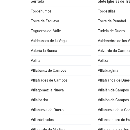
Serrada
Siete Iglesias de T
Tordehumos
Tordesillas
Torre de Esgueva
Torre de Peñafiel
Trigueros del Valle
Tudela de Duero
Valdearcos de la Vega
Valdenebro de los V
Valoria la Buena
Valverde de Campo
Velilla
Velliza
Villabaruz de Campos
Villabrágima
Villafrades de Campos
Villafranca de Duer
Villagómez la Nueva
Villalán de Campos
Villalbarba
Villalón de Campos
Villanueva de Duero
Villanueva de la Co
Villardefrades
Villarmentero de E
Villaverde de Medina
Villavicencio de los