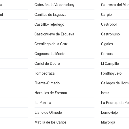
ga
Cabezón de Valderaduey
Cabreros del Mo
el
Canillas de Esgueva
Carpio
Castrillo-Tejeriego
Castrobol
Castronuevo de Esgueva
Castronuño
Cervillego de la Cruz
Cigales
Cogeces del Monte
Corcos
Curiel de Duero
El Campillo
Fompedraza
Fontihoyuelo
Fuente-Olmedo
Gallegos de Horn
Hornillos de Eresma
Íscar
La Parrilla
La Pedraja de Por
Llano de Olmedo
Lomoviejo
Matilla de los Caños
Mayorga