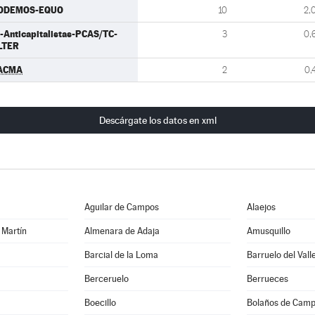
ODEMOS-EQUO
10
2,
-Anticapitalistas-PCAS/TC-
3
0,
LTER
ACMA
2
0,
Descárgate los datos en xml
Aguilar de Campos
Alaejos
 Martín
Almenara de Adaja
Amusquillo
Barcial de la Loma
Barruelo del Vall
Berceruelo
Berrueces
Boecillo
Bolaños de Cam