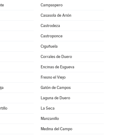
nte
Campaspero
Casasola de Arión
Castrodeza
Castroponce
Ciguñuela
Corrales de Duero
Encinas de Esgueva
Fresno el Viejo
ija
Gatón de Campos
Laguna de Duero
tillo
La Seca
Manzanillo
Medina del Campo