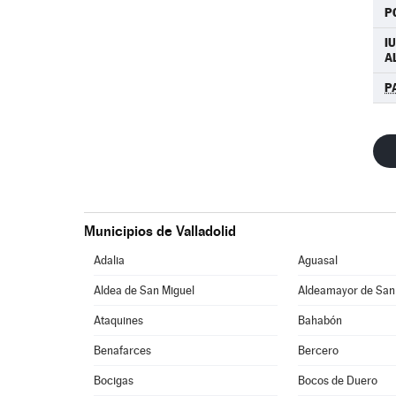
P
IU
A
P
Municipios de Valladolid
Adalia
Aguasal
Aldea de San Miguel
Aldeamayor de San
Ataquines
Bahabón
Benafarces
Bercero
Bocigas
Bocos de Duero