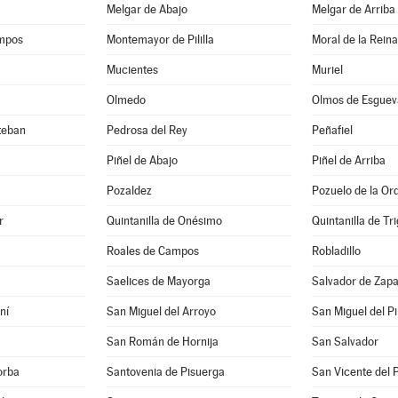
Melgar de Abajo
Melgar de Arriba
mpos
Montemayor de Pililla
Moral de la Reina
Mucientes
Muriel
Olmedo
Olmos de Esguev
teban
Pedrosa del Rey
Peñafiel
Piñel de Abajo
Piñel de Arriba
Pozaldez
Pozuelo de la Or
r
Quintanilla de Onésimo
Quintanilla de Tr
Roales de Campos
Robladillo
Saelices de Mayorga
Salvador de Zapa
ní
San Miguel del Arroyo
San Miguel del P
San Román de Hornija
San Salvador
orba
Santovenia de Pisuerga
San Vicente del 