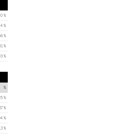
00 %
44 %
56 %
81 %
03 %
%
25 %
57 %
94 %
13 %