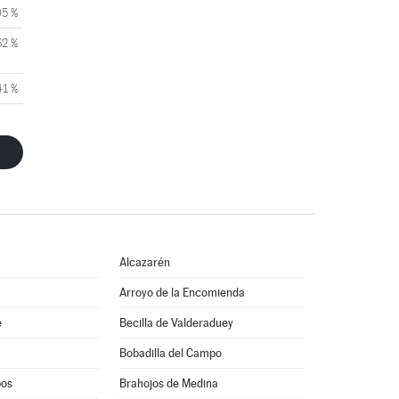
05 %
62 %
41 %
Alcazarén
Arroyo de la Encomienda
e
Becilla de Valderaduey
Bobadilla del Campo
pos
Brahojos de Medina