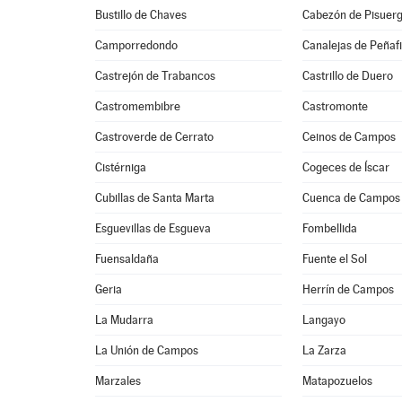
Bustillo de Chaves
Cabezón de Pisuer
Camporredondo
Canalejas de Peñafi
Castrejón de Trabancos
Castrillo de Duero
Castromembibre
Castromonte
Castroverde de Cerrato
Ceinos de Campos
Cistérniga
Cogeces de Íscar
Cubillas de Santa Marta
Cuenca de Campos
Esguevillas de Esgueva
Fombellida
Fuensaldaña
Fuente el Sol
Geria
Herrín de Campos
La Mudarra
Langayo
La Unión de Campos
La Zarza
Marzales
Matapozuelos