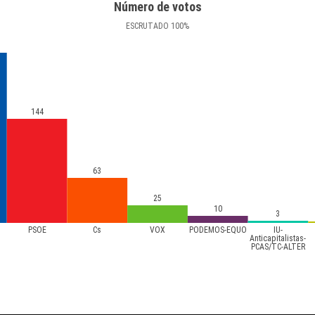
Número de votos
ESCRUTADO
100
%
144
63
25
10
3
PSOE
Cs
VOX
PODEMOS-EQUO
IU-
Anticapitalistas-
PCAS/TC-ALTER