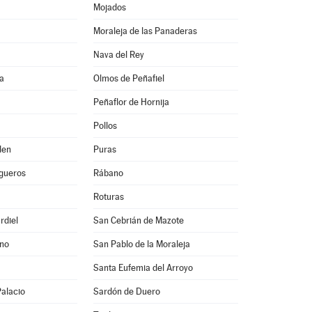
Mojados
Moraleja de las Panaderas
Nava del Rey
a
Olmos de Peñafiel
Peñaflor de Hornija
Pollos
den
Puras
igueros
Rábano
Roturas
rdiel
San Cebrián de Mazote
ino
San Pablo de la Moraleja
Santa Eufemia del Arroyo
Palacio
Sardón de Duero