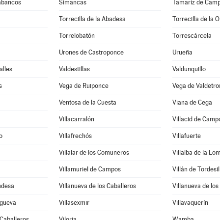
rabancos
Simancas
Tamariz de Cam
Torrecilla de la Abadesa
Torrecilla de la 
Torrelobatón
Torrescárcela
Urones de Castroponce
Urueña
alles
Valdestillas
Valdunquillo
s
Vega de Ruiponce
Vega de Valdetr
Ventosa de la Cuesta
Viana de Cega
Villacarralón
Villacid de Camp
o
Villafrechós
Villafuerte
Villalar de los Comuneros
Villalba de la Lo
Villamuriel de Campos
Villán de Tordesil
ndesa
Villanueva de los Caballeros
Villanueva de los
sgueva
Villasexmir
Villavaquerín
 Caballeros
Viloria
Wamba