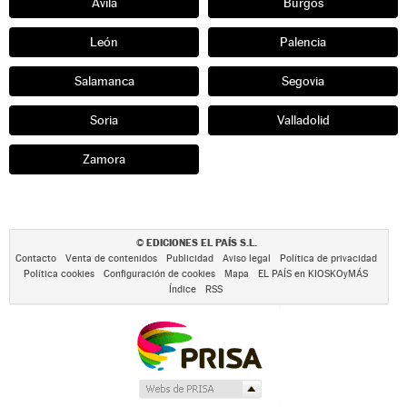
Ávila
Burgos
León
Palencia
Salamanca
Segovia
Soria
Valladolid
Zamora
EDICIONES EL PAÍS S.L.
©
Contacto
Venta de contenidos
Publicidad
Aviso legal
Política de privacidad
Política cookies
Configuración de cookies
Mapa
EL PAÍS en KIOSKOyMÁS
Índice
RSS