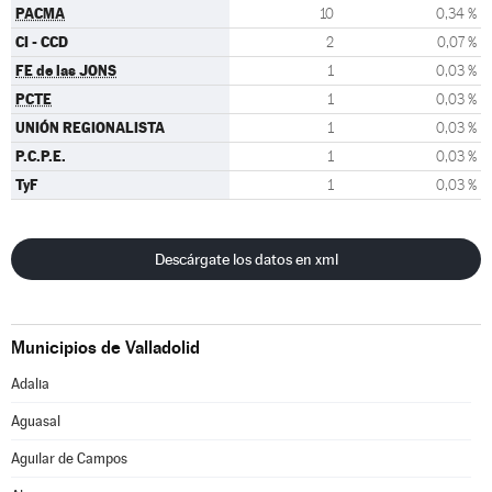
PACMA
10
0,34 %
CI - CCD
2
0,07 %
FE de las JONS
1
0,03 %
PCTE
1
0,03 %
UNIÓN REGIONALISTA
1
0,03 %
P.C.P.E.
1
0,03 %
TyF
1
0,03 %
Descárgate los datos en xml
Municipios de Valladolid
Adalia
Aguasal
Aguilar de Campos