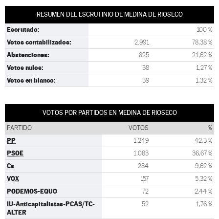
RESUMEN DEL ESCRUTINIO DE MEDINA DE RIOSECO
Escrutado:
100 %
Votos contabilizados:
2.991
78,38 %
Abstenciones:
825
21,62 %
Votos nulos:
38
1,27 %
Votos en blanco:
39
1,32 %
VOTOS POR PARTIDOS EN MEDINA DE RIOSECO
PARTIDO
VOTOS
%
PP
1.249
42,3 %
PSOE
1.083
36,67 %
Cs
284
9,62 %
VOX
157
5,32 %
PODEMOS-EQUO
72
2,44 %
IU-Anticapitalistas-PCAS/TC-
52
1,76 %
ALTER