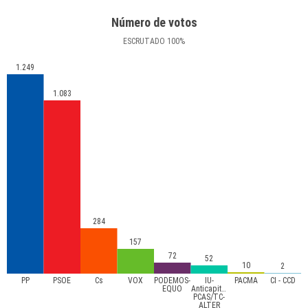
Número de votos
ESCRUTADO
100
%
1.249
1.083
284
157
72
52
10
2
PP
PSOE
Cs
VOX
PODEMOS-
IU-
PACMA
CI - CCD
EQUO
Anticapitalistas-
PCAS/TC-
ALTER