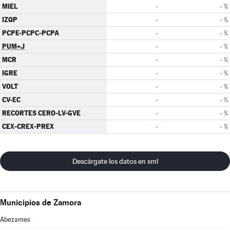
MIEL
-
- %
IZQP
-
- %
PCPE-PCPC-PCPA
-
- %
PUM+J
-
- %
MCR
-
- %
IGRE
-
- %
VOLT
-
- %
CV-EC
-
- %
RECORTES CERO-LV-GVE
-
- %
CEX-CREX-PREX
-
- %
Descárgate los datos en xml
Municipios de Zamora
Abezames