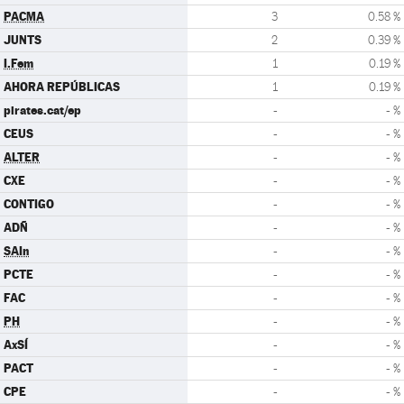
PACMA
3
0.58 %
JUNTS
2
0.39 %
I.Fem
1
0.19 %
AHORA REPÚBLICAS
1
0.19 %
pirates.cat/ep
-
- %
CEUS
-
- %
ALTER
-
- %
CXE
-
- %
CONTIGO
-
- %
ADÑ
-
- %
SAIn
-
- %
PCTE
-
- %
FAC
-
- %
PH
-
- %
AxSÍ
-
- %
PACT
-
- %
CPE
-
- %