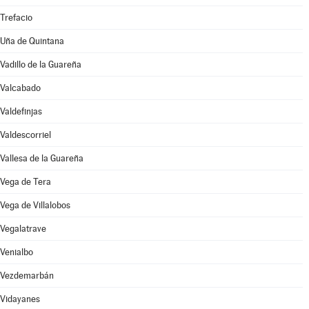
Trefacio
Uña de Quintana
Vadillo de la Guareña
Valcabado
Valdefinjas
Valdescorriel
Vallesa de la Guareña
Vega de Tera
Vega de Villalobos
Vegalatrave
Venialbo
Vezdemarbán
Vidayanes