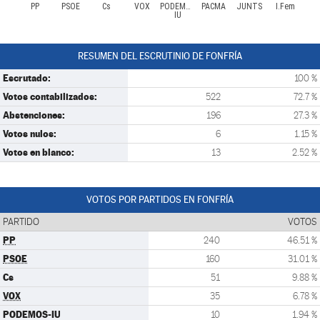
PP
PSOE
Cs
VOX
PODEMOS-
PACMA
JUNTS
I.Fem
IU
RESUMEN DEL ESCRUTINIO DE FONFRÍA
Escrutado:
100 %
Votos contabilizados:
522
72.7 %
Abstenciones:
196
27.3 %
Votos nulos:
6
1.15 %
Votos en blanco:
13
2.52 %
VOTOS POR PARTIDOS EN FONFRÍA
PARTIDO
VOTOS
PP
240
46.51 %
PSOE
160
31.01 %
Cs
51
9.88 %
VOX
35
6.78 %
PODEMOS-IU
10
1.94 %