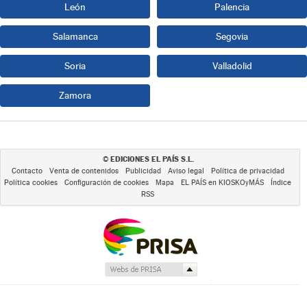
León
Palencia
Salamanca
Segovia
Soria
Valladolid
Zamora
EDICIONES EL PAÍS S.L.
©
Contacto
Venta de contenidos
Publicidad
Aviso legal
Política de privacidad
Política cookies
Configuración de cookies
Mapa
EL PAÍS en KIOSKOyMÁS
Índice
RSS