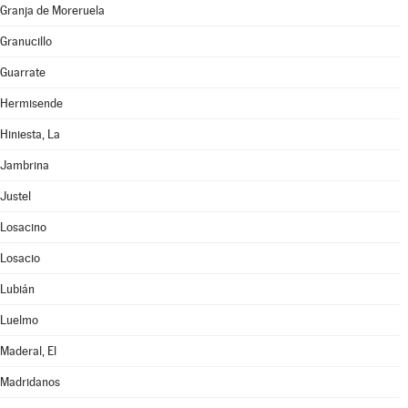
Granja de Moreruela
Granucillo
Guarrate
Hermisende
Hiniesta, La
Jambrina
Justel
Losacino
Losacio
Lubián
Luelmo
Maderal, El
Madridanos