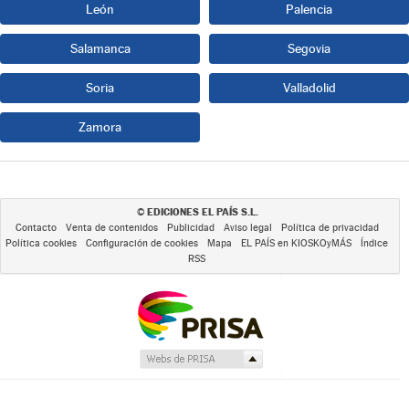
León
Palencia
Salamanca
Segovia
Soria
Valladolid
Zamora
EDICIONES EL PAÍS S.L.
©
Contacto
Venta de contenidos
Publicidad
Aviso legal
Política de privacidad
Política cookies
Configuración de cookies
Mapa
EL PAÍS en KIOSKOyMÁS
Índice
RSS