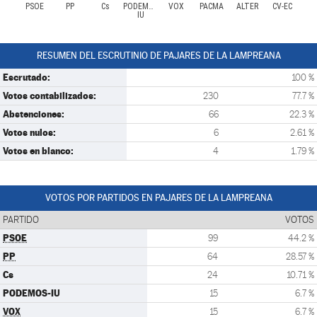
PSOE
PP
Cs
PODEMOS-
VOX
PACMA
ALTER
CV-EC
IU
RESUMEN DEL ESCRUTINIO DE PAJARES DE LA LAMPREANA
Escrutado:
100 %
Votos contabilizados:
230
77.7 %
Abstenciones:
66
22.3 %
Votos nulos:
6
2.61 %
Votos en blanco:
4
1.79 %
VOTOS POR PARTIDOS EN PAJARES DE LA LAMPREANA
PARTIDO
VOTOS
PSOE
99
44.2 %
PP
64
28.57 %
Cs
24
10.71 %
PODEMOS-IU
15
6.7 %
VOX
15
6.7 %