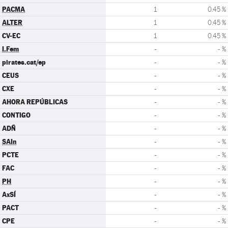
PACMA
1
0.45 %
ALTER
1
0.45 %
CV-EC
1
0.45 %
I.Fem
-
- %
pirates.cat/ep
-
- %
CEUS
-
- %
CXE
-
- %
AHORA REPÚBLICAS
-
- %
CONTIGO
-
- %
ADÑ
-
- %
SAIn
-
- %
PCTE
-
- %
FAC
-
- %
PH
-
- %
AxSÍ
-
- %
PACT
-
- %
CPE
-
- %