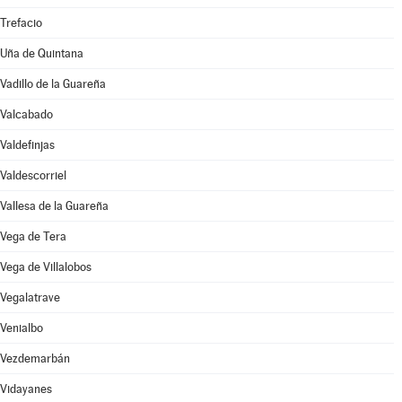
Trefacio
Uña de Quintana
Vadillo de la Guareña
Valcabado
Valdefinjas
Valdescorriel
Vallesa de la Guareña
Vega de Tera
Vega de Villalobos
Vegalatrave
Venialbo
Vezdemarbán
Vidayanes