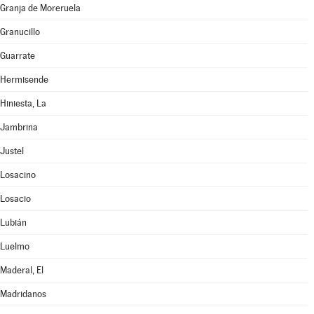
Granja de Moreruela
Granucillo
Guarrate
Hermisende
Hiniesta, La
Jambrina
Justel
Losacino
Losacio
Lubián
Luelmo
Maderal, El
Madridanos