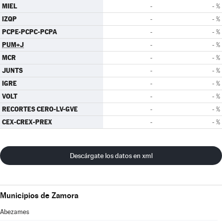
MIEL
-
- %
IZQP
-
- %
PCPE-PCPC-PCPA
-
- %
PUM+J
-
- %
MCR
-
- %
JUNTS
-
- %
IGRE
-
- %
VOLT
-
- %
RECORTES CERO-LV-GVE
-
- %
CEX-CREX-PREX
-
- %
Descárgate los datos en xml
Municipios de Zamora
Abezames