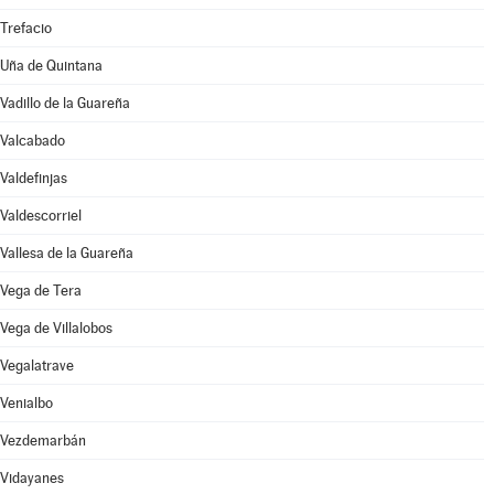
Trefacio
Uña de Quintana
Vadillo de la Guareña
Valcabado
Valdefinjas
Valdescorriel
Vallesa de la Guareña
Vega de Tera
Vega de Villalobos
Vegalatrave
Venialbo
Vezdemarbán
Vidayanes