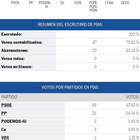
PSOE
PP
PODEMOS-
Cs
VOX
PCPE-
I.Fem
CEUS
IU
PCPC-
PCPA
RESUMEN DEL ESCRUTINIO DE PÍAS
Escrutado:
100 %
Votos contabilizados:
87
79.82 %
Abstenciones:
22
20.18 %
Votos nulos:
0
0 %
Votos en blanco:
0
0 %
VOTOS POR PARTIDOS EN PÍAS
PARTIDO
VOTOS
PSOE
59
67.82 %
PP
21
24.14 %
PODEMOS-IU
3
3.45 %
Cs
3
3.45 %
VOX
1
1.15 %