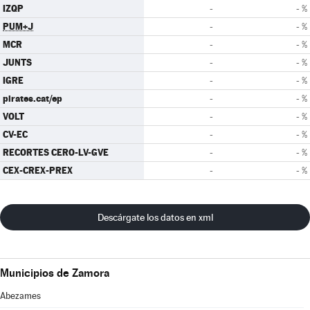
IZQP
-
- %
PUM+J
-
- %
MCR
-
- %
JUNTS
-
- %
IGRE
-
- %
pirates.cat/ep
-
- %
VOLT
-
- %
CV-EC
-
- %
RECORTES CERO-LV-GVE
-
- %
CEX-CREX-PREX
-
- %
Descárgate los datos en xml
Municipios de Zamora
Abezames