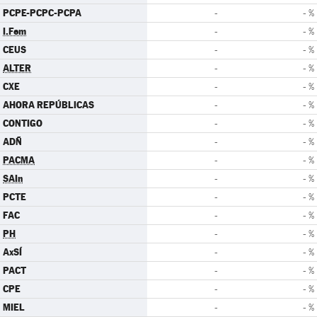
PCPE-PCPC-PCPA
-
- %
I.Fem
-
- %
CEUS
-
- %
ALTER
-
- %
CXE
-
- %
AHORA REPÚBLICAS
-
- %
CONTIGO
-
- %
ADÑ
-
- %
PACMA
-
- %
SAIn
-
- %
PCTE
-
- %
FAC
-
- %
PH
-
- %
AxSÍ
-
- %
PACT
-
- %
CPE
-
- %
MIEL
-
- %