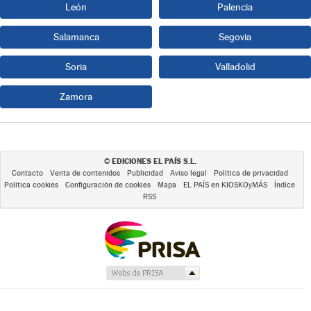
León
Palencia
Salamanca
Segovia
Soria
Valladolid
Zamora
EDICIONES EL PAÍS S.L.
©
Contacto
Venta de contenidos
Publicidad
Aviso legal
Política de privacidad
Política cookies
Configuración de cookies
Mapa
EL PAÍS en KIOSKOyMÁS
Índice
RSS