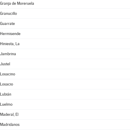
Granja de Moreruela
Granucillo
Guarrate
Hermisende
Hiniesta, La
Jambrina
Justel
Losacino
Losacio
Lubián
Luelmo
Maderal, El
Madridanos