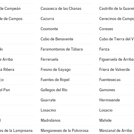
 de Campeán
Casaseca de las Chanas
Castrillo de la Guare
de de Campos
Cazurra
Cerecinos de Camp
Coomonte
Coreses
Cubo de Benavente
Cubo de Tierra del Vi
do
Faramontanos de Tábara
Fariza
e Arriba
Ferreruela
Figueruela de Arriba
la Ribera
Fresno de Sayago
Friera de Valverde
co
Fuentes de Ropel
Fuentesecas
el Pan
Gallegos del Río
Gamones
Guarrate
Hermisende
Losacino
Losacio
l
Madridanos
Mahide
s de la Lampreana
Manganeses de la Polvorosa
Manzanal de Arriba