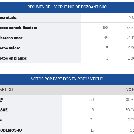
RESUMEN DEL ESCRUTINIO DE POZOANTIGUO
scrutado:
10
otos contabilizados:
168
78.8
bstenciones:
45
21.1
otos nulos:
5
2.9
otos en blanco:
3
1.8
VOTOS POR PARTIDOS EN POZOANTIGUO
ARTIDO
VOT
PP
50
30.6
PSOE
49
30.0
s
31
19.0
PODEMOS-IU
15
9.