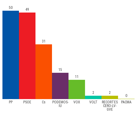
50
49
31
15
11
2
2
0
PP
PSOE
Cs
PODEMOS-
VOX
VOLT
RECORTES
PACMA
IU
CERO-LV-
GVE