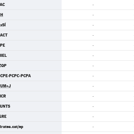
AC
-
PH
-
xSÍ
-
PACT
-
CPE
-
IEL
-
ZQP
-
CPE-PCPC-PCPA
-
PUM+J
-
MCR
-
JUNTS
-
GRE
-
irates.cat/ep
-