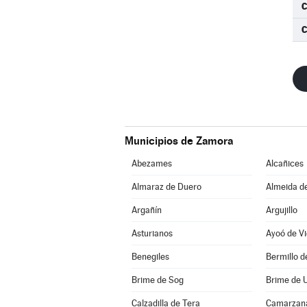
C
C
Municipios de Zamora
Abezames
Alcañices
Almaraz de Duero
Almeida d
Argañín
Argujillo
Asturianos
Ayoó de Vi
Benegiles
Bermillo 
Brime de Sog
Brime de 
Calzadilla de Tera
Camarzana