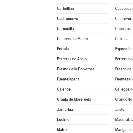
Carbellino
Casaseca
Castronuevo
Castrover
Cernadilla
Cobreros
Cotanes del Monte
Cubillos
Entrala
Espadañe
Ferreras de Abajo
Ferreras d
Fresno de la Polvorosa
Fresno de 
Fuentelapeña
Fuentesaú
Galende
Gallegos d
Granja de Moreruela
Granucillo
Jambrina
Justel
Luelmo
Maderal, E
Malva
Manganese