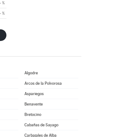
- %
- %
Algodre
Arcos de la Polvorosa
Aspariegos
Benavente
Bretocino
Cabañas de Sayago
Carbajales de Alba