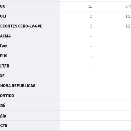
VOX
11
6.7
OLT
2
1.2
ECORTES CERO-LV-GVE
2
1.2
PACMA
-
.Fem
-
CEUS
-
LTER
-
XE
-
AHORA REPÚBLICAS
-
ONTIGO
-
ADÑ
-
AIn
-
PCTE
-