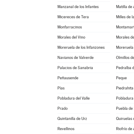
Manzanal de los Infantes
Matilla de
Micereces de Tera
Milles de 
Monfarracinos
Montamar
Morales del Vino
Morales d
Moreruela de los Infanzones
Moreruela
Navianos de Valverde
Olmillos d
Palacios de Sanabria
Pedralba d
Peñausende
Peque
Pías
Piedrahita
Pobladura del Valle
Pobladura
Prado
Puebla de
Quintanilla de Urz
Quiruelas 
Revellinos
Riofrío de 