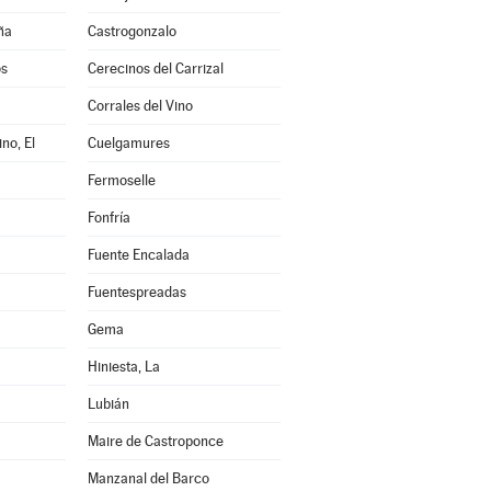
ña
Castrogonzalo
os
Cerecinos del Carrizal
Corrales del Vino
no, El
Cuelgamures
Fermoselle
Fonfría
Fuente Encalada
Fuentespreadas
Gema
Hiniesta, La
Lubián
Maire de Castroponce
Manzanal del Barco