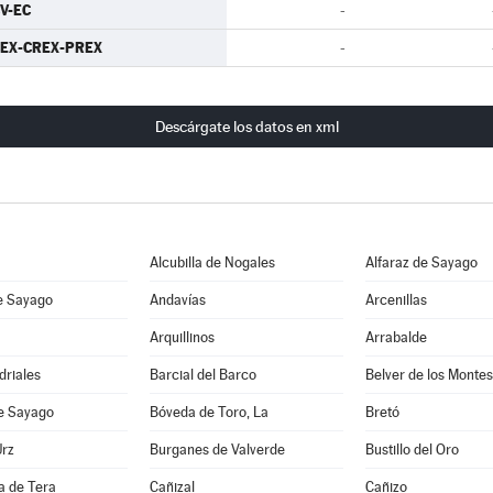
V-EC
-
EX-CREX-PREX
-
Descárgate los datos en xml
Alcubilla de Nogales
Alfaraz de Sayago
e Sayago
Andavías
Arcenillas
Arquillinos
Arrabalde
driales
Barcial del Barco
Belver de los Montes
de Sayago
Bóveda de Toro, La
Bretó
Urz
Burganes de Valverde
Bustillo del Oro
 de Tera
Cañizal
Cañizo