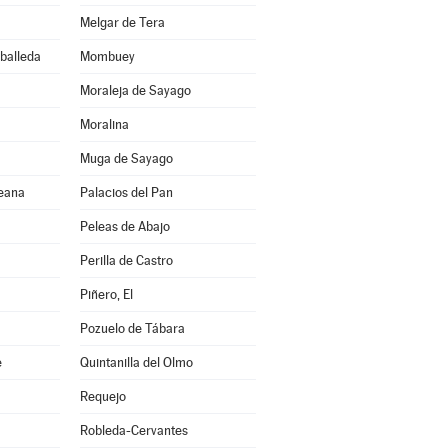
Melgar de Tera
rballeda
Mombuey
Moraleja de Sayago
Moralina
Muga de Sayago
reana
Palacios del Pan
Peleas de Abajo
Perilla de Castro
Piñero, El
Pozuelo de Tábara
e
Quintanilla del Olmo
Requejo
Robleda-Cervantes