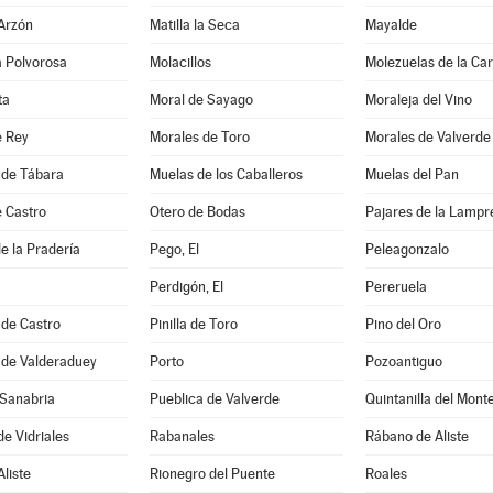
 Arzón
Matilla la Seca
Mayalde
la Polvorosa
Molacillos
Molezuelas de la Ca
ta
Moral de Sayago
Moraleja del Vino
e Rey
Morales de Toro
Morales de Valverde
 de Tábara
Muelas de los Caballeros
Muelas del Pan
e Castro
Otero de Bodas
Pajares de la Lamp
e la Pradería
Pego, El
Peleagonzalo
Perdigón, El
Pereruela
 de Castro
Pinilla de Toro
Pino del Oro
 de Valderaduey
Porto
Pozoantiguo
 Sanabria
Pueblica de Valverde
Quintanilla del Mont
de Vidriales
Rabanales
Rábano de Aliste
Aliste
Rionegro del Puente
Roales