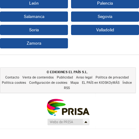
León
Palencia
Salamanca
Segovia
Soria
Valladolid
Zamora
EDICIONES EL PAÍS S.L.
©
Contacto
Venta de contenidos
Publicidad
Aviso legal
Política de privacidad
Política cookies
Configuración de cookies
Mapa
EL PAÍS en KIOSKOyMÁS
Índice
RSS