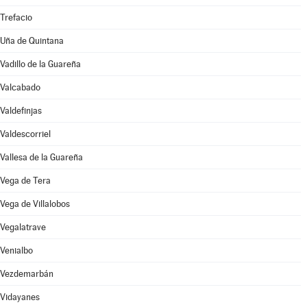
Trefacio
Uña de Quintana
Vadillo de la Guareña
Valcabado
Valdefinjas
Valdescorriel
Vallesa de la Guareña
Vega de Tera
Vega de Villalobos
Vegalatrave
Venialbo
Vezdemarbán
Vidayanes