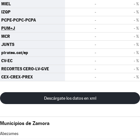
MIEL
-
- %
IZQP
-
- %
PCPE-PCPC-PCPA
-
- %
PUM+J
-
- %
MCR
-
- %
JUNTS
-
- %
pirates.cat/ep
-
- %
CV-EC
-
- %
RECORTES CERO-LV-GVE
-
- %
CEX-CREX-PREX
-
- %
Descárgate los datos en xml
Municipios de Zamora
Abezames