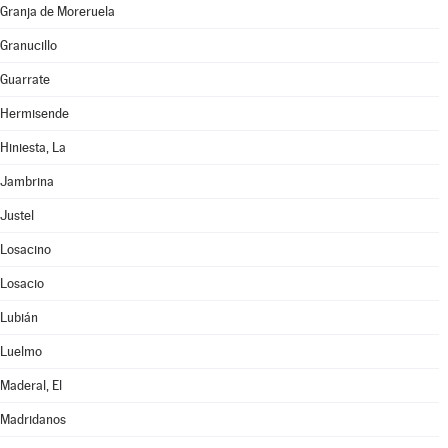
Granja de Moreruela
Granucillo
Guarrate
Hermisende
Hiniesta, La
Jambrina
Justel
Losacino
Losacio
Lubián
Luelmo
Maderal, El
Madridanos