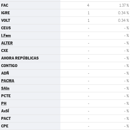
FAC
4
1.37 %
IGRE
1
0.34 %
VOLT
1
0.34 %
CEUS
-
- %
I.Fem
-
- %
ALTER
-
- %
CXE
-
- %
AHORA REPÚBLICAS
-
- %
CONTIGO
-
- %
ADÑ
-
- %
PACMA
-
- %
SAIn
-
- %
PCTE
-
- %
PH
-
- %
AxSÍ
-
- %
PACT
-
- %
CPE
-
- %