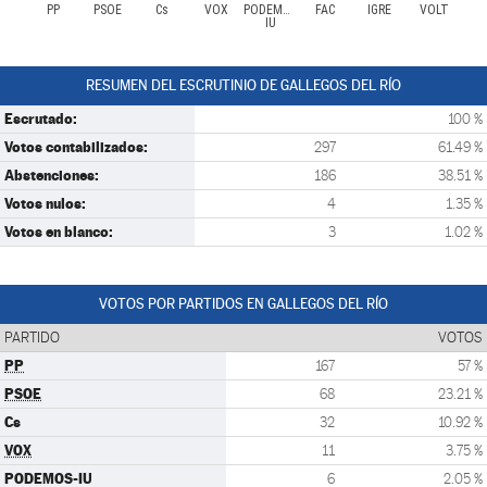
PP
PSOE
Cs
VOX
PODEMOS-
FAC
IGRE
VOLT
IU
RESUMEN DEL ESCRUTINIO DE GALLEGOS DEL RÍO
Escrutado:
100 %
Votos contabilizados:
297
61.49 %
Abstenciones:
186
38.51 %
Votos nulos:
4
1.35 %
Votos en blanco:
3
1.02 %
VOTOS POR PARTIDOS EN GALLEGOS DEL RÍO
PARTIDO
VOTOS
PP
167
57 %
PSOE
68
23.21 %
Cs
32
10.92 %
VOX
11
3.75 %
PODEMOS-IU
6
2.05 %