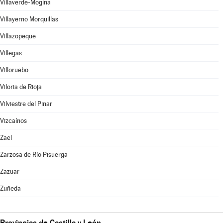
Villaverde-Mogina
Villayerno Morquillas
Villazopeque
Villegas
Villoruebo
Viloria de Rioja
Vilviestre del Pinar
Vizcaínos
Zael
Zarzosa de Río Pisuerga
Zazuar
Zuñeda
Provincias de Castilla y León