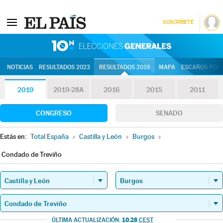
SUSCRÍBETE
10N | Eleccion
NOTICIAS
RESULTADOS 2023
RESULTADOS 2019
MAPA
ESCAÑOS POR 
2019
2019-28A
2016
2015
2011
CONGRESO
SENADO
Estás en:
Total España
»
Castilla y León
»
Burgos
»
Condado de Treviño
10.28
ÚLTIMA ACTUALIZACIÓN:
CEST