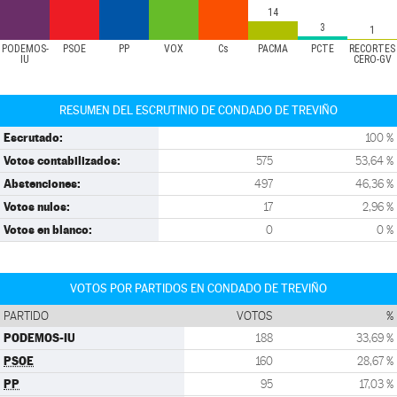
14
3
1
PODEMOS-
PSOE
PP
VOX
Cs
PACMA
PCTE
RECORTES
IU
CERO-GV
RESUMEN DEL ESCRUTINIO DE CONDADO DE TREVIÑO
Escrutado:
100 %
Votos contabilizados:
575
53,64 %
Abstenciones:
497
46,36 %
Votos nulos:
17
2,96 %
Votos en blanco:
0
0 %
VOTOS POR PARTIDOS EN CONDADO DE TREVIÑO
PARTIDO
VOTOS
%
PODEMOS-IU
188
33,69 %
PSOE
160
28,67 %
PP
95
17,03 %