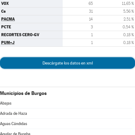
VOX
65
11,65 %
Cs
31
5,56 %
PACMA
14
2,51 %
PCTE
3
0,54 %
RECORTES CERO-GV
1
0,18 %
PUM+J
1
0,18 %
Descárgate los datos en xml
Municipios de Burgos
Abajas
Adrada de Haza
Aguas Cándidas
Aguilar de Bureba