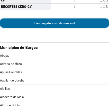
Cs
5
5,56 %
RECORTES CERO-GV
1
1,11 %
Descárgate los datos en xml
Municipios de Burgos
Abajas
Adrada de Haza
Aguas Cándidas
Aguilar de Bureba
Albillos
Alcocero de Mola
Alfoz de Bricia