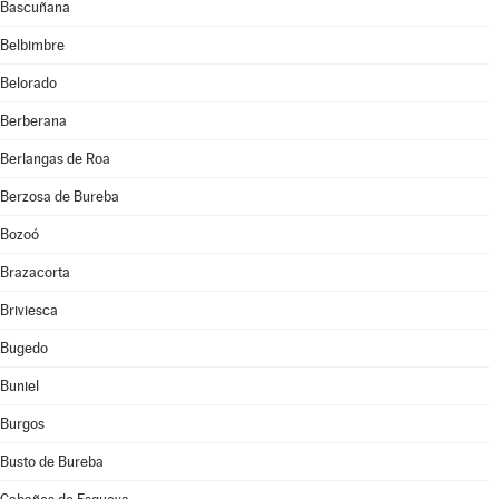
Bascuñana
Belbimbre
Belorado
Berberana
Berlangas de Roa
Berzosa de Bureba
Bozoó
Brazacorta
Briviesca
Bugedo
Buniel
Burgos
Busto de Bureba