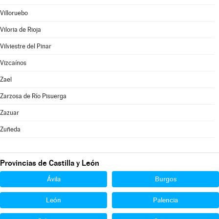
Villoruebo
Viloria de Rioja
Vilviestre del Pinar
Vizcaínos
Zael
Zarzosa de Río Pisuerga
Zazuar
Zuñeda
Provincias de Castilla y León
Ávila
Burgos
León
Palencia