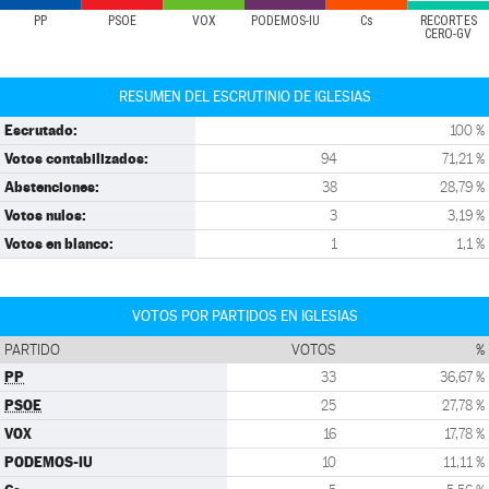
PP
PSOE
VOX
PODEMOS-IU
Cs
RECORTES
CERO-GV
RESUMEN DEL ESCRUTINIO DE IGLESIAS
Escrutado:
100 %
Votos contabilizados:
94
71,21 %
Abstenciones:
38
28,79 %
Votos nulos:
3
3,19 %
Votos en blanco:
1
1,1 %
VOTOS POR PARTIDOS EN IGLESIAS
PARTIDO
VOTOS
%
PP
33
36,67 %
PSOE
25
27,78 %
VOX
16
17,78 %
PODEMOS-IU
10
11,11 %