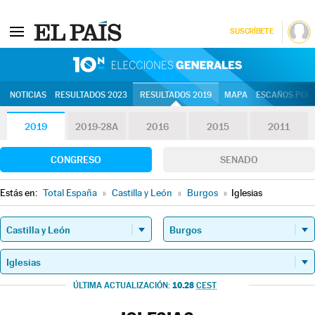
SUSCRÍBETE
10N | Eleccion
NOTICIAS
RESULTADOS 2023
RESULTADOS 2019
MAPA
ESCAÑOS POR 
2019
2019-28A
2016
2015
2011
CONGRESO
SENADO
Estás en:
Total España
»
Castilla y León
»
Burgos
»
Iglesias
10.28
ÚLTIMA ACTUALIZACIÓN:
CEST