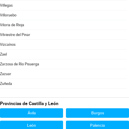
Villegas
Villoruebo
Viloria de Rioja
Vilviestre del Pinar
Vizcaínos
Zael
Zarzosa de Río Pisuerga
Zazuar
Zuñeda
Provincias de Castilla y León
Ávila
Burgos
León
Palencia