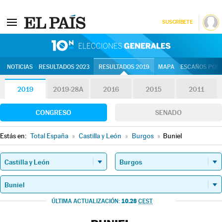
SUSCRÍBETE
10N | Eleccion
NOTICIAS
RESULTADOS 2023
RESULTADOS 2019
MAPA
ESCAÑOS POR 
2019
2019-28A
2016
2015
2011
CONGRESO
SENADO
Estás en:
Total España
»
Castilla y León
»
Burgos
»
Buniel
10.28
ÚLTIMA ACTUALIZACIÓN:
CEST