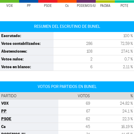
VOX
PP
PSOE
Cs
PODEMOS-IU
PACMA
PCTE
RESUMEN DEL ESCRUTINIO DE BUNIEL
Escrutado:
100 %
Votos contabilizados:
286
72,59 %
Abstenciones:
108
27,41 %
Votos nulos:
2
0,7 %
Votos en blanco:
6
2,11 %
VOTOS POR PARTIDOS EN BUNIEL
PARTIDO
VOTOS
%
VOX
69
24,82 %
PP
67
24,1 %
PSOE
62
22,3 %
Cs
45
16,19 %