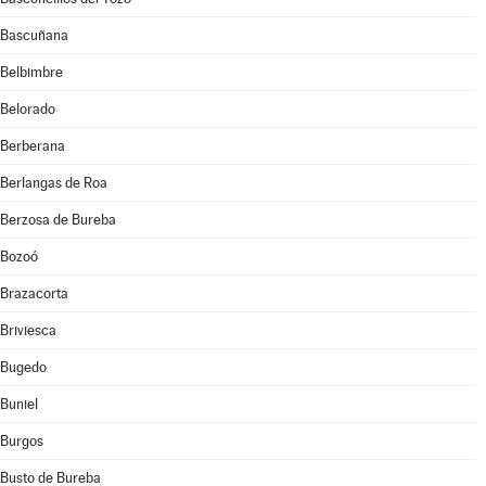
Bascuñana
Belbimbre
Belorado
Berberana
Berlangas de Roa
Berzosa de Bureba
Bozoó
Brazacorta
Briviesca
Bugedo
Buniel
Burgos
Busto de Bureba