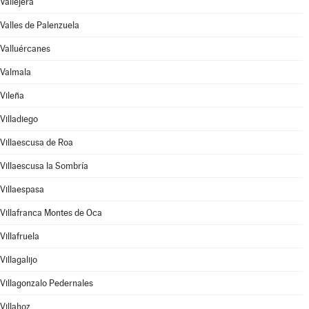
Vallejera
Valles de Palenzuela
Valluércanes
Valmala
Vileña
Villadiego
Villaescusa de Roa
Villaescusa la Sombría
Villaespasa
Villafranca Montes de Oca
Villafruela
Villagalijo
Villagonzalo Pedernales
Villahoz