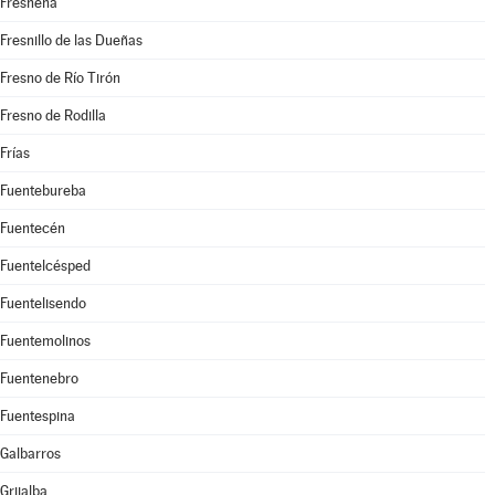
Fresneña
Fresnillo de las Dueñas
Fresno de Río Tirón
Fresno de Rodilla
Frías
Fuentebureba
Fuentecén
Fuentelcésped
Fuentelisendo
Fuentemolinos
Fuentenebro
Fuentespina
Galbarros
Grijalba