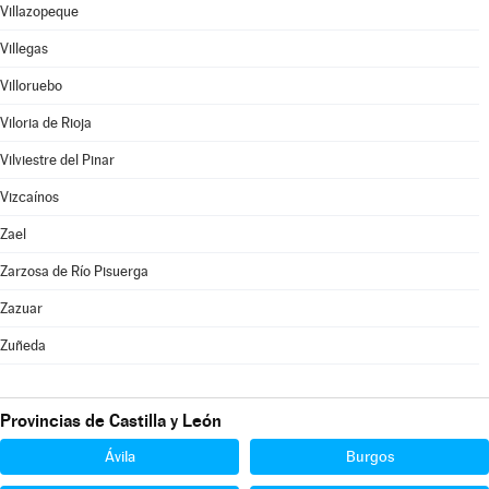
Villazopeque
Villegas
Villoruebo
Viloria de Rioja
Vilviestre del Pinar
Vizcaínos
Zael
Zarzosa de Río Pisuerga
Zazuar
Zuñeda
Provincias de Castilla y León
Ávila
Burgos