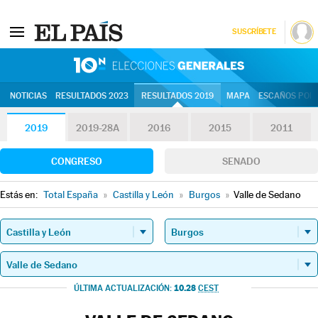
SUSCRÍBETE
10N | Eleccion
NOTICIAS
RESULTADOS 2023
RESULTADOS 2019
MAPA
ESCAÑOS POR 
2019
2019-28A
2016
2015
2011
CONGRESO
SENADO
Estás en:
Total España
»
Castilla y León
»
Burgos
»
Valle de Sedano
10.28
ÚLTIMA ACTUALIZACIÓN:
CEST