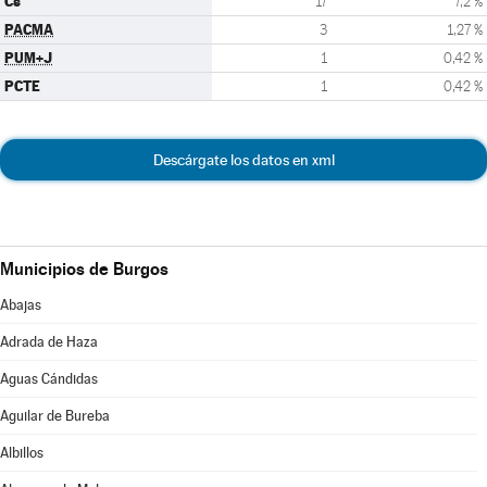
Cs
17
7,2 %
PACMA
3
1,27 %
PUM+J
1
0,42 %
PCTE
1
0,42 %
Descárgate los datos en xml
Municipios de Burgos
Abajas
Adrada de Haza
Aguas Cándidas
Aguilar de Bureba
Albillos