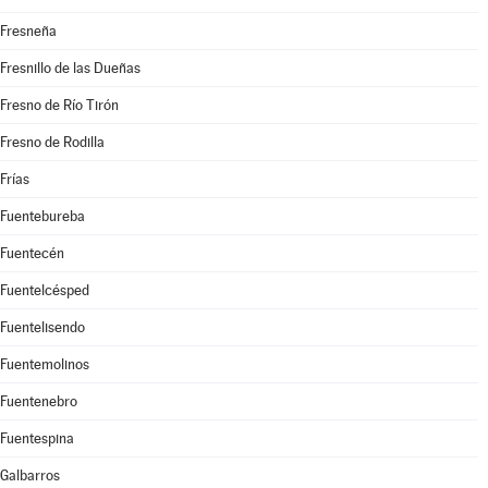
Fresneña
Fresnillo de las Dueñas
Fresno de Río Tirón
Fresno de Rodilla
Frías
Fuentebureba
Fuentecén
Fuentelcésped
Fuentelisendo
Fuentemolinos
Fuentenebro
Fuentespina
Galbarros