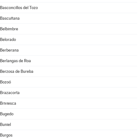
Basconcillos del Tozo
Bascuñana
Belbimbre
Belorado
Berberana
Berlangas de Roa
Berzosa de Bureba
Bozoó
Brazacorta
Briviesca
Bugedo
Buniel
Burgos