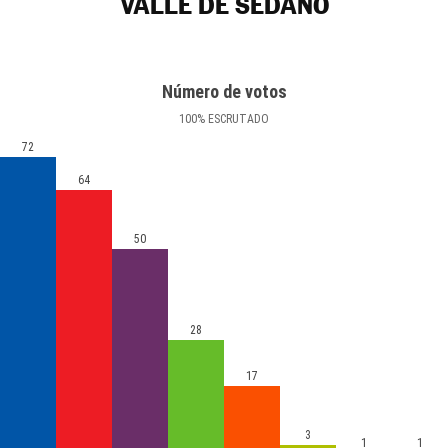
VALLE DE SEDANO
Número de votos
100
%
ESCRUTADO
72
64
50
28
17
3
1
1