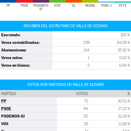
PP
PSOE
PODEMOS-
VOX
Cs
PACMA
PUM+J
PCTE
IU
RESUMEN DEL ESCRUTINIO DE VALLE DE SEDANO
Escrutado:
100 %
Votos contabilizados:
239
64,08 %
Abstenciones:
134
35,92 %
Votos nulos:
1
0,42 %
Votos en blanco:
2
0,84 %
VOTOS POR PARTIDOS EN VALLE DE SEDANO
PARTIDO
VOTOS
%
PP
72
30,51 %
PSOE
64
27,12 %
PODEMOS-IU
50
21,19 %
VOX
28
11,86 %