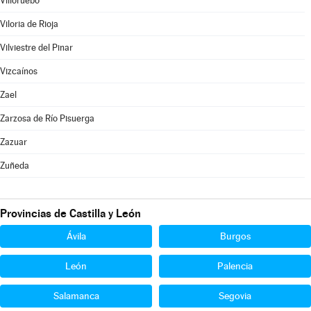
Villoruebo
Viloria de Rioja
Vilviestre del Pinar
Vizcaínos
Zael
Zarzosa de Río Pisuerga
Zazuar
Zuñeda
Provincias de Castilla y León
Ávila
Burgos
León
Palencia
Salamanca
Segovia