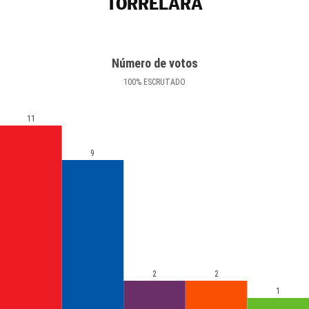
TORRELARA
Número de votos
100
%
ESCRUTADO
11
9
2
2
1