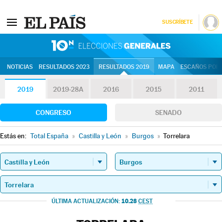
SUSCRÍBETE
10N | Eleccion
NOTICIAS
RESULTADOS 2023
RESULTADOS 2019
MAPA
ESCAÑOS POR 
2019
2019-28A
2016
2015
2011
CONGRESO
SENADO
Estás en:
Total España
»
Castilla y León
»
Burgos
»
Torrelara
10.28
ÚLTIMA ACTUALIZACIÓN:
CEST