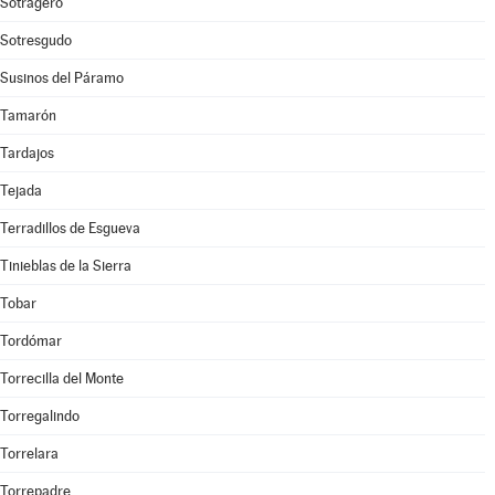
Sotragero
Sotresgudo
Susinos del Páramo
Tamarón
Tardajos
Tejada
Terradillos de Esgueva
Tinieblas de la Sierra
Tobar
Tordómar
Torrecilla del Monte
Torregalindo
Torrelara
Torrepadre