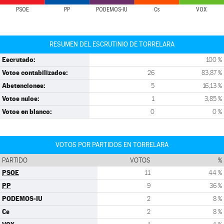
PSOE
PP
PODEMOS-IU
Cs
VOX
RESUMEN DEL ESCRUTINIO DE TORRELARA
Escrutado:
100 %
Votos contabilizados:
26
83,87 %
Abstenciones:
5
16,13 %
Votos nulos:
1
3,85 %
Votos en blanco:
0
0 %
VOTOS POR PARTIDOS EN TORRELARA
PARTIDO
VOTOS
%
PSOE
11
44 %
PP
9
36 %
PODEMOS-IU
2
8 %
Cs
2
8 %