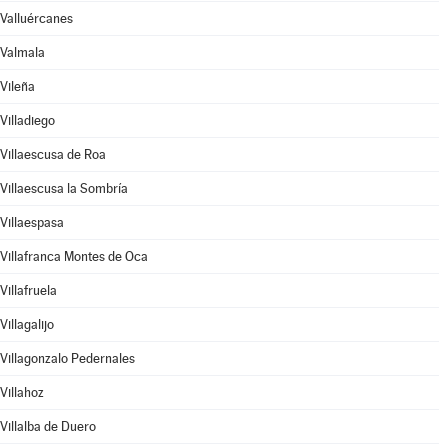
Valluércanes
Valmala
Vileña
Villadiego
Villaescusa de Roa
Villaescusa la Sombría
Villaespasa
Villafranca Montes de Oca
Villafruela
Villagalijo
Villagonzalo Pedernales
Villahoz
Villalba de Duero