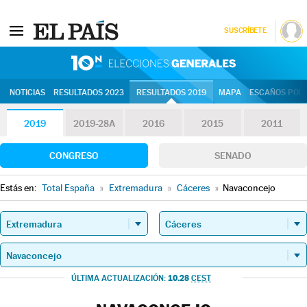
SUSCRÍBETE
10N | Eleccion
NOTICIAS
RESULTADOS 2023
RESULTADOS 2019
MAPA
ESCAÑOS POR 
2019
2019-28A
2016
2015
2011
CONGRESO
SENADO
Estás en:
Total España
»
Extremadura
»
Cáceres
»
Navaconcejo
10.28
ÚLTIMA ACTUALIZACIÓN:
CEST