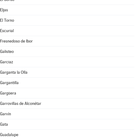
Eljas
El Torno
Escurial
Fresnedoso de Ibor
Galisteo
Garciaz
Garganta la Olla
Gargantilla
Gargüera
Garrovillas de Alconétar
Garvín
Gata
Guadalupe