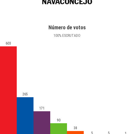
NAVACONCEJO
Número de votos
100
%
ESCRUTADO
603
265
171
90
38
5
5
1