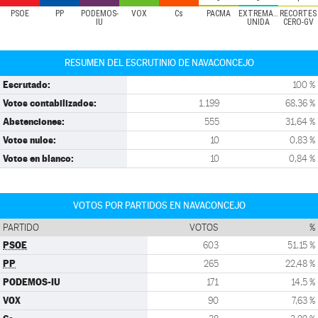
PSOE
PP
PODEMOS-
VOX
Cs
PACMA
EXTREMADURA
RECORTES
IU
UNIDA
CERO-GV
RESUMEN DEL ESCRUTINIO DE NAVACONCEJO
Escrutado:
100 %
Votos contabilizados:
1.199
68,36 %
Abstenciones:
555
31,64 %
Votos nulos:
10
0,83 %
Votos en blanco:
10
0,84 %
VOTOS POR PARTIDOS EN NAVACONCEJO
PARTIDO
VOTOS
%
PSOE
603
51,15 %
PP
265
22,48 %
PODEMOS-IU
171
14,5 %
VOX
90
7,63 %