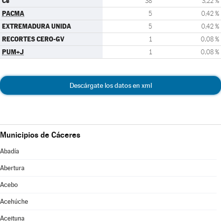
Cs
38
3,22 %
PACMA
5
0,42 %
EXTREMADURA UNIDA
5
0,42 %
RECORTES CERO-GV
1
0,08 %
PUM+J
1
0,08 %
Descárgate los datos en xml
Municipios de Cáceres
Abadía
Abertura
Acebo
Acehúche
Aceituna