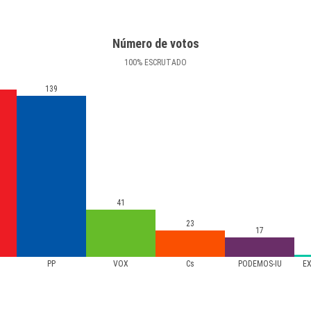
Número de votos
100
%
ESCRUTADO
139
41
23
17
PP
VOX
Cs
PODEMOS-IU
E