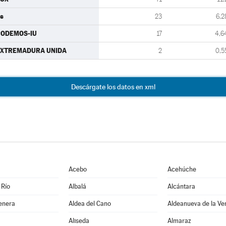
s
23
6,2
PODEMOS-IU
17
4,6
EXTREMADURA UNIDA
2
0,5
Descárgate los datos en xml
Acebo
Acehúche
 Río
Albalá
Alcántara
enera
Aldea del Cano
Aldeanueva de la Ve
Aliseda
Almaraz