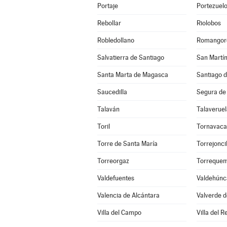
Portaje
Portezuel
Rebollar
Riolobos
Robledollano
Romangor
Salvatierra de Santiago
San Martín
Santa Marta de Magasca
Santiago d
Saucedilla
Segura de
Talaván
Talaveruel
Toril
Tornavaca
Torre de Santa María
Torrejoncil
Torreorgaz
Torreque
Valdefuentes
Valdehúnc
Valencia de Alcántara
Valverde d
Villa del Campo
Villa del R