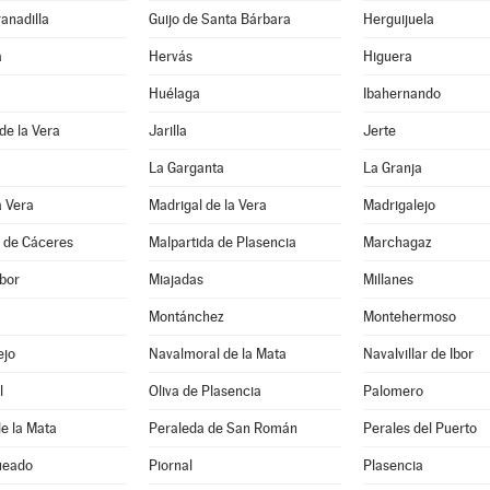
ranadilla
Guijo de Santa Bárbara
Herguijuela
a
Hervás
Higuera
Huélaga
Ibahernando
 de la Vera
Jarilla
Jerte
La Garganta
La Granja
a Vera
Madrigal de la Vera
Madrigalejo
a de Cáceres
Malpartida de Plasencia
Marchagaz
bor
Miajadas
Millanes
Montánchez
Montehermoso
ejo
Navalmoral de la Mata
Navalvillar de Ibor
l
Oliva de Plasencia
Palomero
e la Mata
Peraleda de San Román
Perales del Puerto
ueado
Piornal
Plasencia