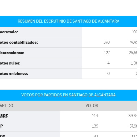
RESUMEN DEL ESCRUTINIO DE SANTIAGO DE ALCÁNTARA
scrutado:
10
otos contabilizados:
370
74,4
bstenciones:
127
25,5
otos nulos:
4
1,0
otos en blanco:
0
VOTOS POR PARTIDOS EN SANTIAGO DE ALCÁNTARA
ARTIDO
VOTOS
PSOE
144
39,3
PP
139
37,9
VOX
41
11,