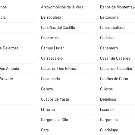
inos
Arroyomolinos de la Vera
Baños de Montemay
cia
Berrocalejo
Berzocana
Cabañas del Castillo
Cabezabellosa
Cachorrilla
Cadalso
e Deleitosa
Campo Lugar
Cañamero
o
Carrascalejo
Casar de Cáceres
Don Antonio
Casas de Don Gómez
Casas del Castañar
Miravete
Casatejada
Casillas de Coria
Cerezo
Cilleros
Cuacos de Yuste
Deleitosa
El Torno
Escurial
Garganta la Olla
Gargantilla
Gata
Guadalupe