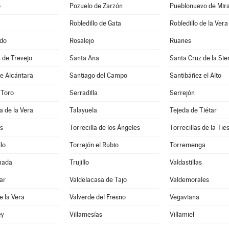
o
Pozuelo de Zarzón
Pueblonuevo de Mir
Robledillo de Gata
Robledillo de la Vera
do
Rosalejo
Ruanes
 de Trevejo
Santa Ana
Santa Cruz de la Sie
e Alcántara
Santiago del Campo
Santibáñez el Alto
 Toro
Serradilla
Serrejón
a de la Vera
Talayuela
Tejeda de Tiétar
s
Torrecilla de los Ángeles
Torrecillas de la Tie
lo
Torrejón el Rubio
Torremenga
mada
Trujillo
Valdastillas
ar
Valdelacasa de Tajo
Valdemorales
e la Vera
Valverde del Fresno
Vegaviana
ey
Villamesías
Villamiel