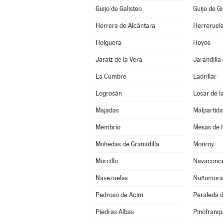
Guijo de Galisteo
Guijo de G
Herrera de Alcántara
Herreruel
Holguera
Hoyos
Jaraíz de la Vera
Jarandilla
La Cumbre
Ladrillar
Logrosán
Losar de l
Majadas
Malpartid
Membrío
Mesas de I
Mohedas de Granadilla
Monroy
Morcillo
Navaconc
Navezuelas
Nuñomora
Pedroso de Acim
Peraleda d
Piedras Albas
Pinofranq