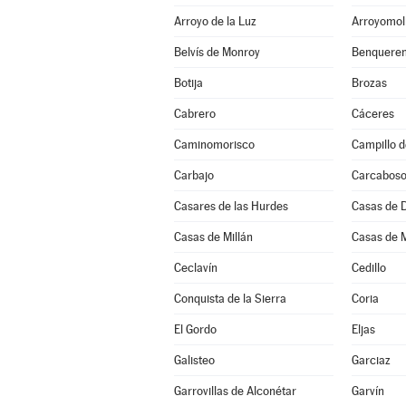
Arroyo de la Luz
Arroyomol
Belvís de Monroy
Benqueren
Botija
Brozas
Cabrero
Cáceres
Caminomorisco
Campillo d
Carbajo
Carcabos
Casares de las Hurdes
Casas de 
Casas de Millán
Casas de 
Ceclavín
Cedillo
Conquista de la Sierra
Coria
El Gordo
Eljas
Galisteo
Garciaz
Garrovillas de Alconétar
Garvín