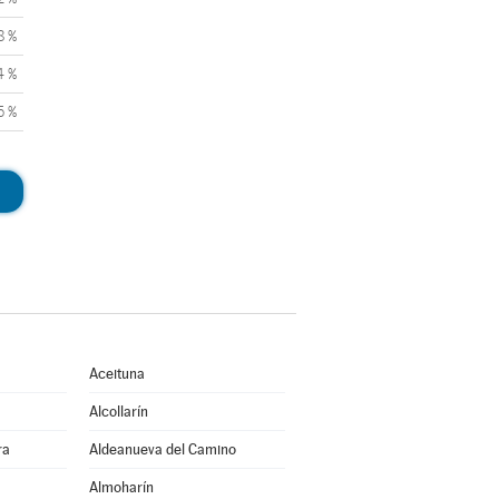
8 %
4 %
5 %
Aceituna
Alcollarín
ra
Aldeanueva del Camino
Almoharín