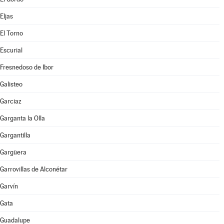
Eljas
El Torno
Escurial
Fresnedoso de Ibor
Galisteo
Garciaz
Garganta la Olla
Gargantilla
Gargüera
Garrovillas de Alconétar
Garvín
Gata
Guadalupe