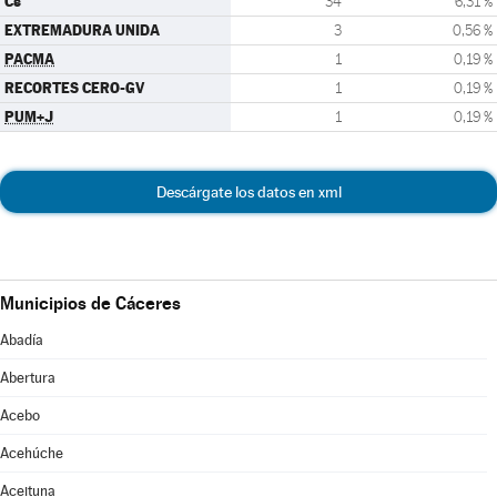
Cs
34
6,31 %
EXTREMADURA UNIDA
3
0,56 %
PACMA
1
0,19 %
RECORTES CERO-GV
1
0,19 %
PUM+J
1
0,19 %
Descárgate los datos en xml
Municipios de Cáceres
Abadía
Abertura
Acebo
Acehúche
Aceituna