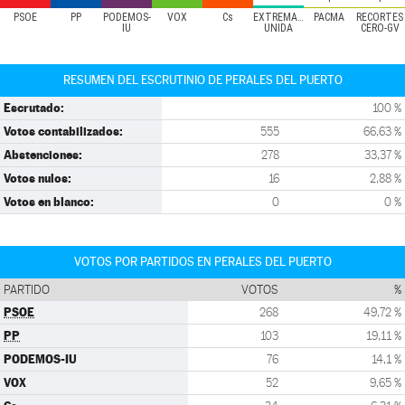
PSOE
PP
PODEMOS-
VOX
Cs
EXTREMADURA
PACMA
RECORTES
IU
UNIDA
CERO-GV
RESUMEN DEL ESCRUTINIO DE PERALES DEL PUERTO
Escrutado:
100 %
Votos contabilizados:
555
66,63 %
Abstenciones:
278
33,37 %
Votos nulos:
16
2,88 %
Votos en blanco:
0
0 %
VOTOS POR PARTIDOS EN PERALES DEL PUERTO
PARTIDO
VOTOS
%
PSOE
268
49,72 %
PP
103
19,11 %
PODEMOS-IU
76
14,1 %
VOX
52
9,65 %