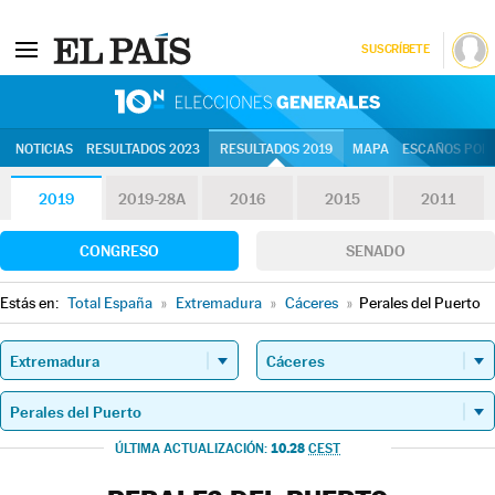
SUSCRÍBETE
10N | Eleccion
NOTICIAS
RESULTADOS 2023
RESULTADOS 2019
MAPA
ESCAÑOS POR 
2019
2019-28A
2016
2015
2011
CONGRESO
SENADO
Estás en:
Total España
»
Extremadura
»
Cáceres
»
Perales del Puerto
10.28
ÚLTIMA ACTUALIZACIÓN:
CEST