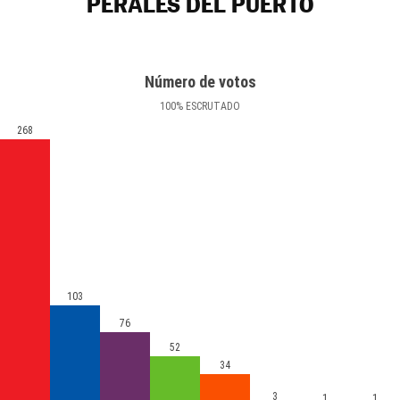
PERALES DEL PUERTO
Número de votos
100
%
ESCRUTADO
268
103
76
52
34
3
1
1