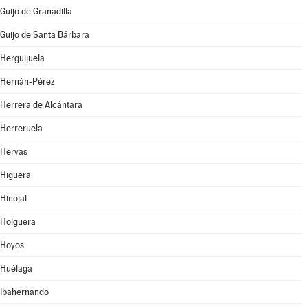
Guijo de Granadilla
Guijo de Santa Bárbara
Herguijuela
Hernán-Pérez
Herrera de Alcántara
Herreruela
Hervás
Higuera
Hinojal
Holguera
Hoyos
Huélaga
Ibahernando