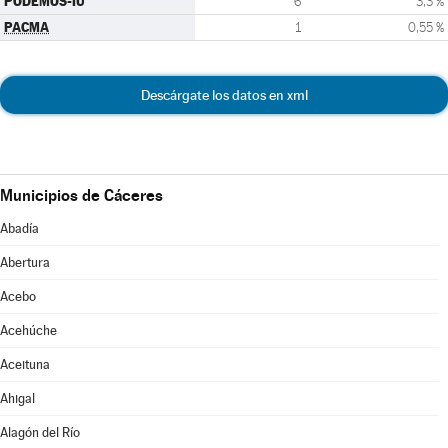
PODEMOS-IU
6
3,3 %
PACMA
1
0,55 %
Descárgate los datos en xml
Municipios de Cáceres
Abadía
Abertura
Acebo
Acehúche
Aceituna
Ahigal
Alagón del Río