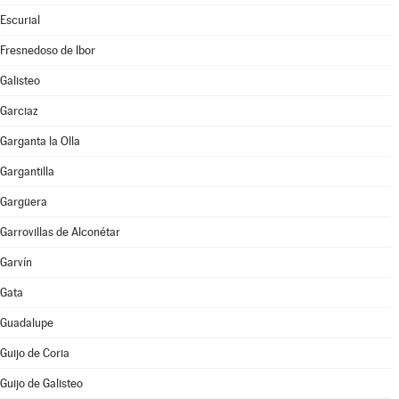
Escurial
Fresnedoso de Ibor
Galisteo
Garciaz
Garganta la Olla
Gargantilla
Gargüera
Garrovillas de Alconétar
Garvín
Gata
Guadalupe
Guijo de Coria
Guijo de Galisteo