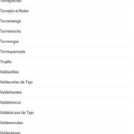
Torrejoncillo
Torrejón el Rubio
Torremenga
Torremocha
Torreorgaz
Torrequemada
Trujillo
Valdastillas
Valdecañas de Tajo
Valdefuentes
Valdehúncar
Valdelacasa de Tajo
Valdemorales
Valdeobispo