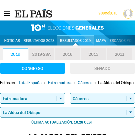
SUSCRÍBETE
10N | Eleccion
NOTICIAS
RESULTADOS 2023
RESULTADOS 2019
MAPA
ESCAÑOS POR 
2019
2019-28A
2016
2015
2011
CONGRESO
SENADO
Estás en:
Total España
»
Extremadura
»
Cáceres
»
La Aldea del Obispo
10.28
ÚLTIMA ACTUALIZACIÓN:
CEST