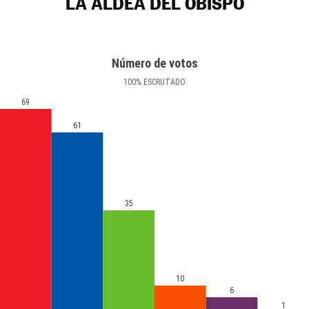
LA ALDEA DEL OBISPO
Número de votos
100
%
ESCRUTADO
69
61
35
10
6
1