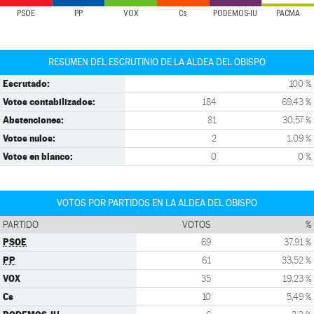
PSOE
PP
VOX
Cs
PODEMOS-IU
PACMA
RESUMEN DEL ESCRUTINIO DE LA ALDEA DEL OBISPO
Escrutado:
100 %
Votos contabilizados:
184
69,43 %
Abstenciones:
81
30,57 %
Votos nulos:
2
1,09 %
Votos en blanco:
0
0 %
VOTOS POR PARTIDOS EN LA ALDEA DEL OBISPO
PARTIDO
VOTOS
%
PSOE
69
37,91 %
PP
61
33,52 %
VOX
35
19,23 %
Cs
10
5,49 %