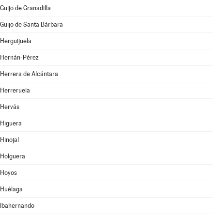
Guijo de Granadilla
Guijo de Santa Bárbara
Herguijuela
Hernán-Pérez
Herrera de Alcántara
Herreruela
Hervás
Higuera
Hinojal
Holguera
Hoyos
Huélaga
Ibahernando