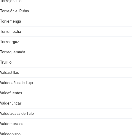
Torrejoncillo
Torrejón el Rubio
Torremenga
Torremocha
Torreorgaz
Torrequemada
Trujillo
Valdastillas
Valdecañas de Tajo
Valdefuentes
Valdehúncar
Valdelacasa de Tajo
Valdemorales
Valdeobispo