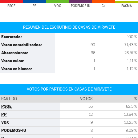
PSOE
PP
VOX
PODEMOS-IU
Cs
PACMA
RESUMEN DEL ESCRUTINIO DE CASAS DE MIRAVETE
Escrutado:
100 %
Votos contabilizados:
90
71,43 %
Abstenciones:
36
28,57 %
Votos nulos:
1
1,11 %
Votos en blanco:
1
1,12 %
VOTOS POR PARTIDOS EN CASAS DE MIRAVETE
PARTIDO
VOTOS
%
PSOE
55
62,5 %
PP
12
13,64 %
VOX
9
10,23 %
PODEMOS-IU
8
9,09 %