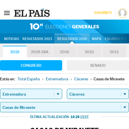
SUSCRÍBETE
10N | Eleccion
NOTICIAS
RESULTADOS 2023
RESULTADOS 2019
MAPA
ESCAÑOS POR 
2019
2019-28A
2016
2015
2011
CONGRESO
SENADO
Estás en:
Total España
»
Extremadura
»
Cáceres
»
Casas de Miravete
10.28
ÚLTIMA ACTUALIZACIÓN:
CEST