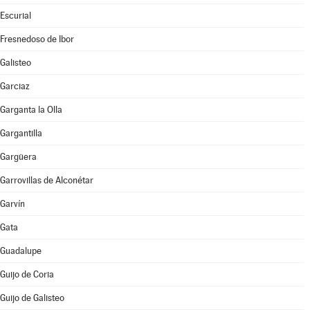
Escurial
Fresnedoso de Ibor
Galisteo
Garciaz
Garganta la Olla
Gargantilla
Gargüera
Garrovillas de Alconétar
Garvín
Gata
Guadalupe
Guijo de Coria
Guijo de Galisteo