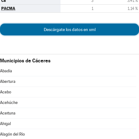
Cs
3
3,41 %
PACMA
1
1,14 %
Descárgate los datos en xml
Municipios de Cáceres
Abadía
Abertura
Acebo
Acehúche
Aceituna
Ahigal
Alagón del Río