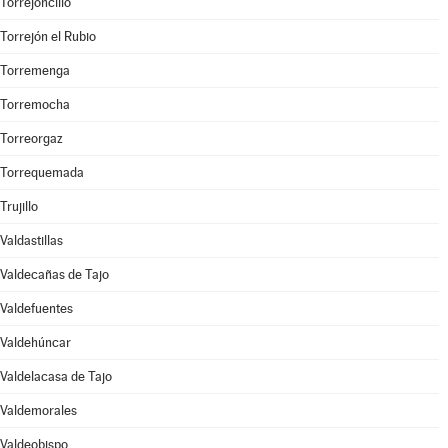
Torrejoncillo
Torrejón el Rubio
Torremenga
Torremocha
Torreorgaz
Torrequemada
Trujillo
Valdastillas
Valdecañas de Tajo
Valdefuentes
Valdehúncar
Valdelacasa de Tajo
Valdemorales
Valdeobispo