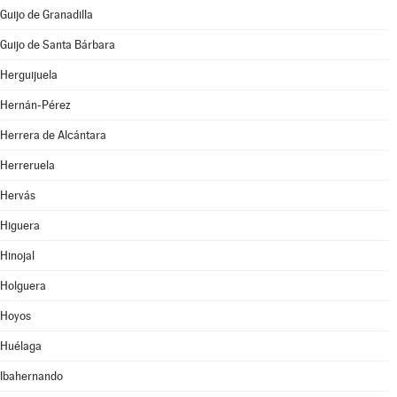
Guijo de Granadilla
Guijo de Santa Bárbara
Herguijuela
Hernán-Pérez
Herrera de Alcántara
Herreruela
Hervás
Higuera
Hinojal
Holguera
Hoyos
Huélaga
Ibahernando