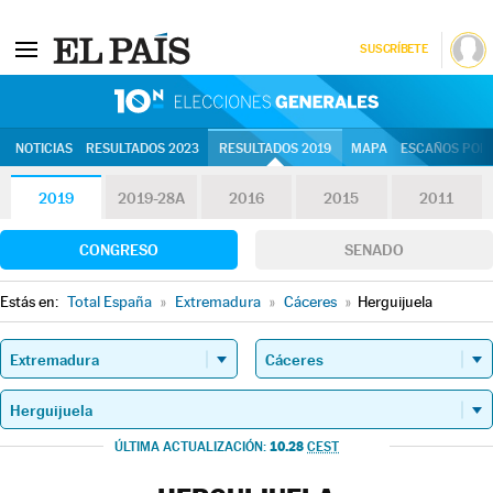
SUSCRÍBETE
10N | Eleccion
NOTICIAS
RESULTADOS 2023
RESULTADOS 2019
MAPA
ESCAÑOS POR 
2019
2019-28A
2016
2015
2011
CONGRESO
SENADO
Estás en:
Total España
»
Extremadura
»
Cáceres
»
Herguijuela
10.28
ÚLTIMA ACTUALIZACIÓN:
CEST