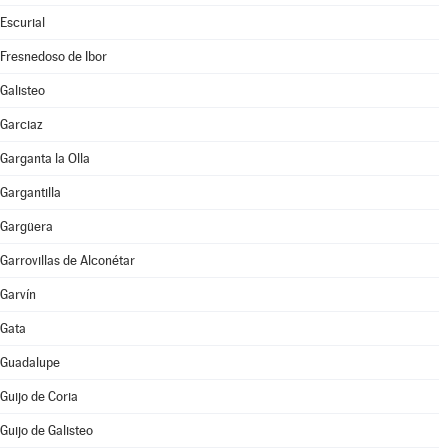
Escurial
Fresnedoso de Ibor
Galisteo
Garciaz
Garganta la Olla
Gargantilla
Gargüera
Garrovillas de Alconétar
Garvín
Gata
Guadalupe
Guijo de Coria
Guijo de Galisteo