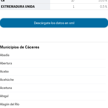
Cs
10
5,03 %
EXTREMADURA UNIDA
1
0,5 %
Descárgate los datos en xml
Municipios de Cáceres
Abadía
Abertura
Acebo
Acehúche
Aceituna
Ahigal
Alagón del Río