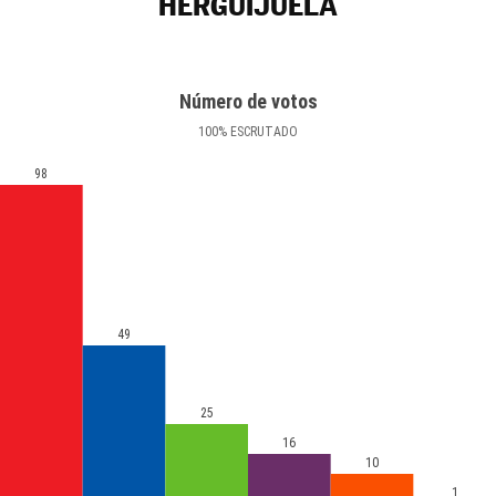
HERGUIJUELA
Número de votos
100
%
ESCRUTADO
98
49
25
16
10
1