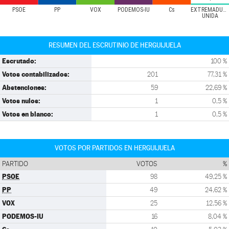
PSOE
PP
VOX
PODEMOS-IU
Cs
EXTREMADUR
UNIDA
RESUMEN DEL ESCRUTINIO DE HERGUIJUELA
Escrutado:
100 %
Votos contabilizados:
201
77,31 %
Abstenciones:
59
22,69 %
Votos nulos:
1
0,5 %
Votos en blanco:
1
0,5 %
VOTOS POR PARTIDOS EN HERGUIJUELA
PARTIDO
VOTOS
%
PSOE
98
49,25 %
PP
49
24,62 %
VOX
25
12,56 %
PODEMOS-IU
16
8,04 %