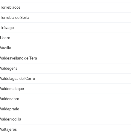
Torreblacos
Torrubia de Soria
Trévago
Ucero
Vadillo
Valdeavellano de Tera
Valdegeña
Valdelagua del Cerro
Valdemaluque
Valdenebro
Valdeprado
Valderrodilla
Valtajeros