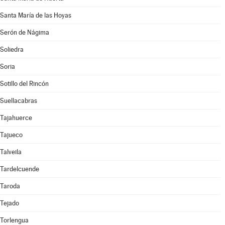
Santa María de las Hoyas
Serón de Nágima
Soliedra
Soria
Sotillo del Rincón
Suellacabras
Tajahuerce
Tajueco
Talveila
Tardelcuende
Taroda
Tejado
Torlengua