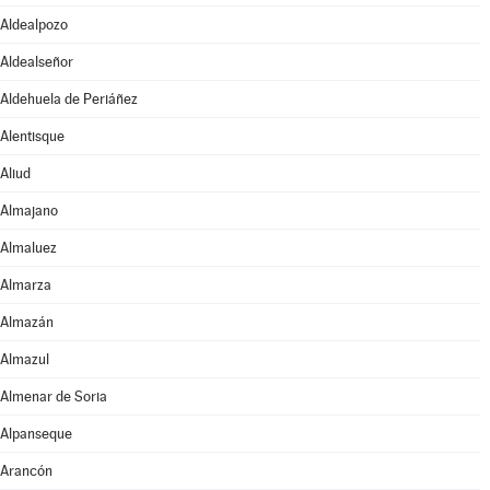
Aldealpozo
Aldealseñor
Aldehuela de Periáñez
Alentisque
Aliud
Almajano
Almaluez
Almarza
Almazán
Almazul
Almenar de Soria
Alpanseque
Arancón