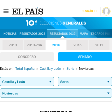
SUSCRÍBETE
10N | Eleccion
NOTICIAS
RESULTADOS 2023
RESULTADOS 2019
MAPA
ESCAÑOS POR 
2019
2019-28A
2016
2015
2011
CONGRESO
SENADO
Estás en:
Total España
»
Castilla y León
»
Soria
»
Noviercas