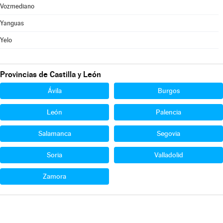
Vozmediano
Yanguas
Yelo
Provincias de Castilla y León
Ávila
Burgos
León
Palencia
Salamanca
Segovia
Soria
Valladolid
Zamora