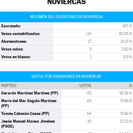
NOVIERCAS
RESUMEN DEL ESCRUTINIO DE NOVIERCAS
Escrutado:
100 %
Votos contabilizados:
114
80,85 %
Abstenciones:
27
19,15 %
Votos nulos:
3
2,63 %
Votos en blanco:
1
0,9 %
VOTOS POR SENADORES EN NOVIERCAS
PARTIDO
VOTOS
%
Gerardo Martínez Martínez (PP)
65
58,56 %
María del Mar Angulo Martínez
64
57,66 %
(PP)
Tomás Cabezón Casas (PP)
64
57,66 %
Jesús Manuel Alonso Jiménez
30
27,03 %
(PSOE)