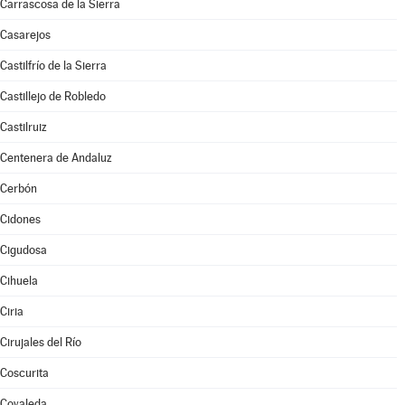
Carrascosa de la Sierra
Casarejos
Castilfrío de la Sierra
Castillejo de Robledo
Castilruiz
Centenera de Andaluz
Cerbón
Cidones
Cigudosa
Cihuela
Ciria
Cirujales del Río
Coscurita
Covaleda