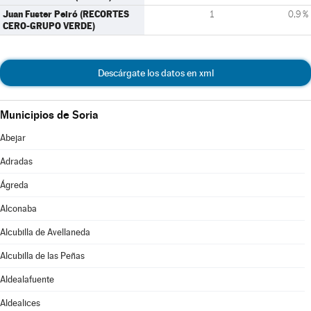
Juan Fuster Peiró (RECORTES
1
0,9 %
CERO-GRUPO VERDE)
Descárgate los datos en xml
Municipios de Soria
Abejar
Adradas
Ágreda
Alconaba
Alcubilla de Avellaneda
Alcubilla de las Peñas
Aldealafuente
Aldealices