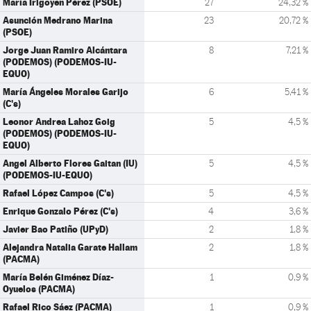
María Irigoyen Pérez (PSOE)
27
24,32 %
Asunción Medrano Marina
23
20,72 %
(PSOE)
Jorge Juan Ramiro Alcántara
8
7,21 %
(PODEMOS) (PODEMOS-IU-
EQUO)
María Ángeles Morales Garijo
6
5,41 %
(C's)
Leonor Andrea Lahoz Goig
5
4,5 %
(PODEMOS) (PODEMOS-IU-
EQUO)
Angel Alberto Flores Gaitan (IU)
5
4,5 %
(PODEMOS-IU-EQUO)
Rafael López Campos (C's)
5
4,5 %
Enrique Gonzalo Pérez (C's)
4
3,6 %
Javier Bao Patiño (UPyD)
2
1,8 %
Alejandra Natalia Garate Hallam
2
1,8 %
(PACMA)
María Belén Giménez Díaz-
1
0,9 %
Oyuelos (PACMA)
Rafael Rico Sáez (PACMA)
1
0,9 %