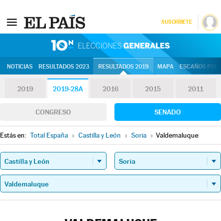
SUSCRÍBETE
10N | Eleccion
NOTICIAS
RESULTADOS 2023
RESULTADOS 2019
MAPA
ESCAÑOS POR 
2019
2019-28A
2016
2015
2011
CONGRESO
SENADO
Estás en:
Total España
»
Castilla y León
»
Soria
»
Valdemaluque