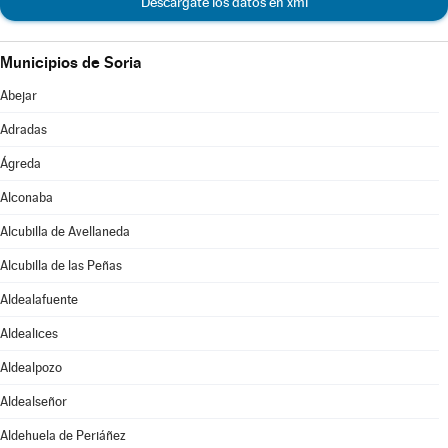
Descárgate los datos en xml
Municipios de Soria
Abejar
Adradas
Ágreda
Alconaba
Alcubilla de Avellaneda
Alcubilla de las Peñas
Aldealafuente
Aldealices
Aldealpozo
Aldealseñor
Aldehuela de Periáñez