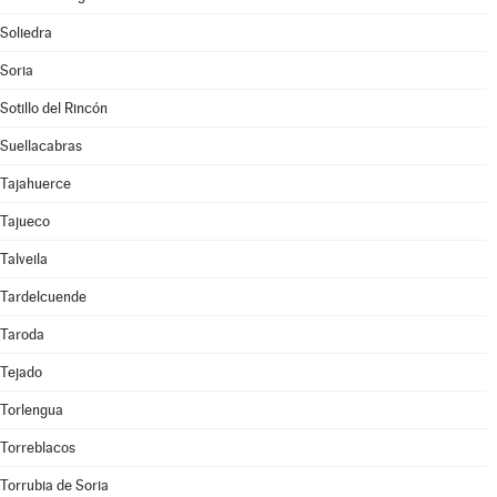
Soliedra
Soria
Sotillo del Rincón
Suellacabras
Tajahuerce
Tajueco
Talveila
Tardelcuende
Taroda
Tejado
Torlengua
Torreblacos
Torrubia de Soria