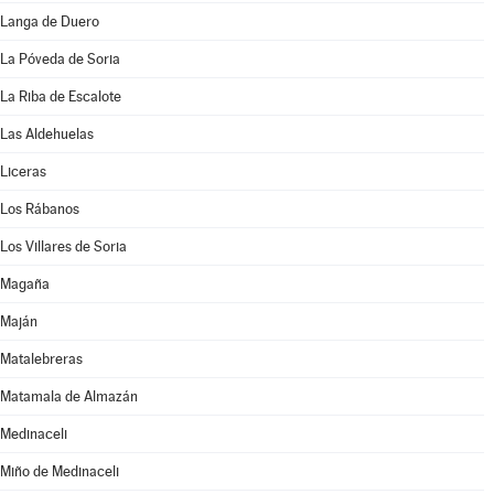
Langa de Duero
La Póveda de Soria
La Riba de Escalote
Las Aldehuelas
Liceras
Los Rábanos
Los Villares de Soria
Magaña
Maján
Matalebreras
Matamala de Almazán
Medinaceli
Miño de Medinaceli