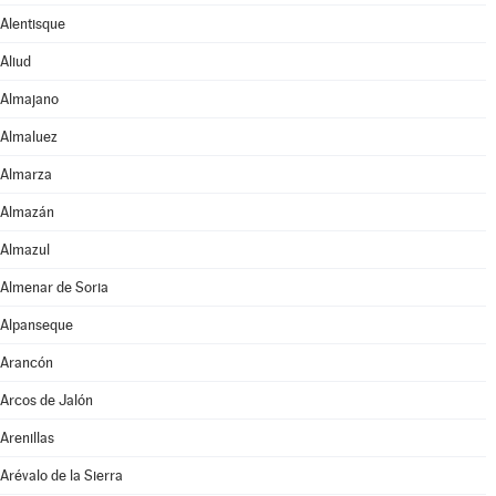
Alentisque
Aliud
Almajano
Almaluez
Almarza
Almazán
Almazul
Almenar de Soria
Alpanseque
Arancón
Arcos de Jalón
Arenillas
Arévalo de la Sierra