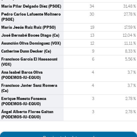
María Pilar Delgado Díez (PSOE)
34
31,48 %
Pedro Carlos Lafuente Molinero
30
27,78 %
(PSOE)
María Jesús Ruíz Ruíz (PPSO)
19
17,59 %
José Bernabé Boces Diago (Cs)
13
12,04 %
Asunción Oliva Domínguez (VOX)
12
11,11 %
Catherine Dunn Decker (Cs)
9
8,33 %
Francisco García El Hassaouni
6
5,56 %
(VOX)
Ana Isabel Barca Oliva
4
3,7 %
(PODEMOS-IU-EQUO)
Francisco Javier Sanz Romera
4
3,7 %
(Cs)
Enrique Maestu Fonseca
3
2,78 %
(PODEMOS-IU-EQUO)
Ángel Alberto Flores Gaitan
3
2,78 %
(PODEMOS-IU-EQUO)