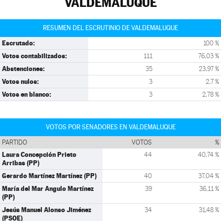
VALDEMALUQUE
RESUMEN DEL ESCRUTINIO DE VALDEMALUQUE
Escrutado:
100 %
Votos contabilizados:
111
76,03 %
Abstenciones:
35
23,97 %
Votos nulos:
3
2,7 %
Votos en blanco:
3
2,78 %
VOTOS POR SENADORES EN VALDEMALUQUE
PARTIDO
VOTOS
%
Laura Concepción Prieto
44
40,74 %
Arribas (PP)
Gerardo Martínez Martínez (PP)
40
37,04 %
María del Mar Angulo Martínez
39
36,11 %
(PP)
Jesús Manuel Alonso Jiménez
34
31,48 %
(PSOE)