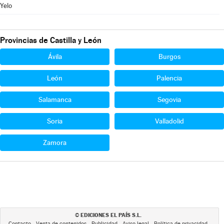
Yelo
Provincias de Castilla y León
Ávila
Burgos
León
Palencia
Salamanca
Segovia
Soria
Valladolid
Zamora
EDICIONES EL PAÍS S.L.
©
Contacto
Venta de contenidos
Publicidad
Aviso legal
Política de privacidad