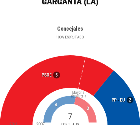
GARGANTA (LA)
Concejales
100
%
ESCRUTADO
5
PSOE
Mayoría
absoluta
4
2
PP - EU
4
3
7
2011
2007
CONCEJALES