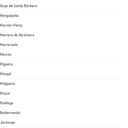
Guijo de Santa Bárbara
Herguijuela
Hernán-Pérez
Herrera de Alcántara
Herreruela
Hervás
Higuera
Hinojal
Holguera
Hoyos
Huélaga
Ibahernando
Jaraicejo