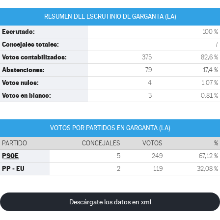
RESUMEN DEL ESCRUTINIO DE GARGANTA (LA)
Escrutado:
100 %
Concejales totales:
7
Votos contabilizados:
375
82,6 %
Abstenciones:
79
17,4 %
Votos nulos:
4
1,07 %
Votos en blanco:
3
0,81 %
VOTOS POR PARTIDOS EN GARGANTA (LA)
PARTIDO
CONCEJALES
VOTOS
%
PSOE
5
249
67,12 %
PP - EU
2
119
32,08 %
Descárgate los datos en xml