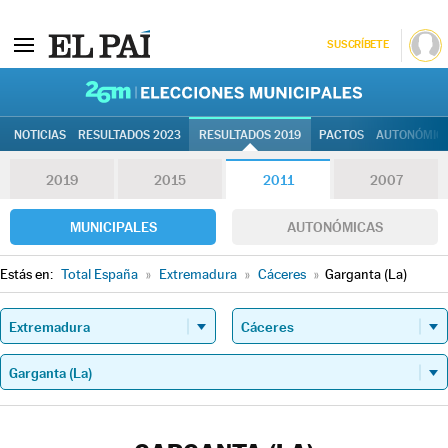
SUSCRÍBETE
26M | Elec
NOTICIAS
RESULTADOS 2023
RESULTADOS 2019
PACTOS
AUTONÓMIC
2019
2015
2011
2007
MUNICIPALES
AUTONÓMICAS
Estás en:
Total España
»
Extremadura
»
Cáceres
»
Garganta (La)