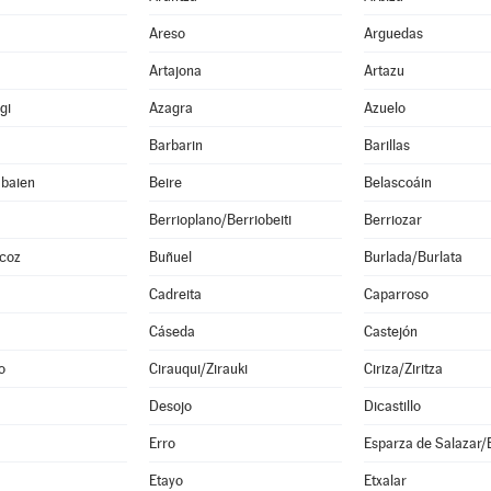
Areso
Arguedas
Artajona
Artazu
gi
Azagra
Azuelo
Barbarin
Barillas
abaien
Beire
Belascoáin
Berrioplano/Berriobeiti
Berriozar
lcoz
Buñuel
Burlada/Burlata
Cadreita
Caparroso
Cáseda
Castejón
o
Cirauqui/Zirauki
Ciriza/Ziritza
Desojo
Dicastillo
Erro
Etayo
Etxalar