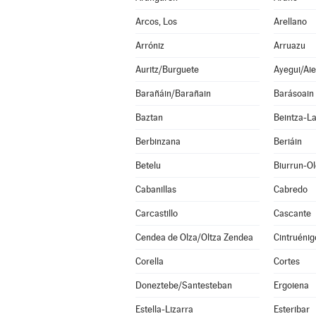
Arcos, Los
Arellano
Arróniz
Arruazu
Auritz/Burguete
Ayegui/Aie
Barañáin/Barañain
Barásoain
Baztan
Beintza-L
Berbinzana
Beriáin
Betelu
Biurrun-O
Cabanillas
Cabredo
Carcastillo
Cascante
Cendea de Olza/Oltza Zendea
Cintruénig
Corella
Cortes
Doneztebe/Santesteban
Ergoiena
Estella-Lizarra
Esteribar