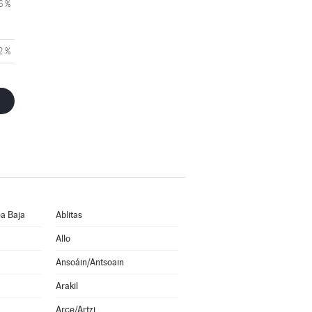
6 %
2 %
a Baja
Ablitas
Allo
Ansoáin/Antsoain
Arakil
Arce/Artzi