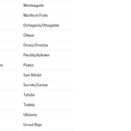
Monteagudo
Murillo el Fruto
Ochagavía/Otsagabia
Olejua
Oronz/Orontze
Peralta/Azkoien
es
Pueyo
San Adrián
Sarriés/Sartze
Tafalla
Tudela
Ultzama
Urraul Bajo