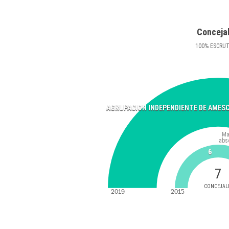
Conceja
100
%
ESCRU
AGRUPACION INDEPENDIENTE DE AMES
Ma
abs
6
7
CONCEJAL
2019
2015