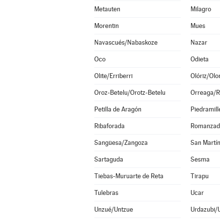
Metauten
Milagro
Morentin
Mues
Navascués/Nabaskoze
Nazar
Oco
Odieta
Olite/Erriberri
Olóriz/Olor
Oroz-Betelu/Orotz-Betelu
Orreaga/R
Petilla de Aragón
Piedramill
Ribaforada
Romanzad
Sangüesa/Zangoza
San Martín
Sartaguda
Sesma
Tiebas-Muruarte de Reta
Tirapu
Tulebras
Ucar
Unzué/Untzue
Urdazubi/