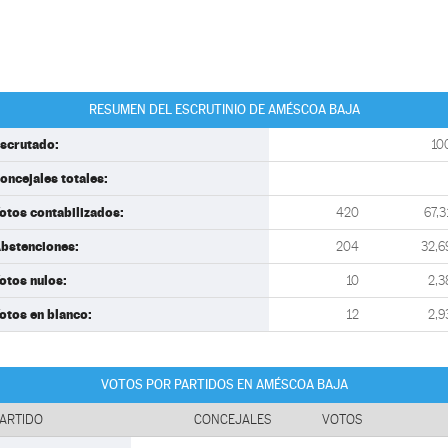
RESUMEN DEL ESCRUTINIO DE AMÉSCOA BAJA
scrutado:
10
oncejales totales:
otos contabilizados:
420
67,3
bstenciones:
204
32,6
otos nulos:
10
2,3
otos en blanco:
12
2,9
VOTOS POR PARTIDOS EN AMÉSCOA BAJA
ARTIDO
CONCEJALES
VOTOS