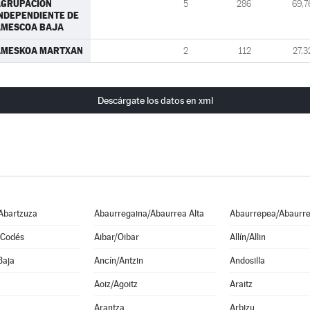
AGRUPACION
5
286
69,7
NDEPENDIENTE DE
AMESCOA BAJA
AMESKOA MARTXAN
2
112
27,3
Descárgate los datos en xml
Abartzuza
Abaurregaina/Abaurrea Alta
Abaurrepea/Abaurre
 Codés
Aibar/Oibar
Allín/Allin
Baja
Ancín/Antzin
Andosilla
Aoiz/Agoitz
Araitz
Arantza
Arbizu