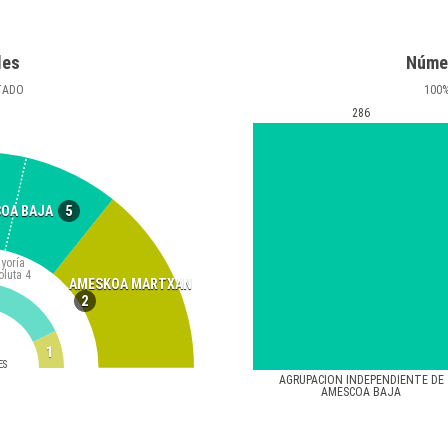
les
Núme
TADO
100
286
5
COA BAJA
yoría
oluta
4
AMESKOA MARTXAN
2
1
ES
AGRUPACION INDEPENDIENTE DE
AMESCOA BAJA