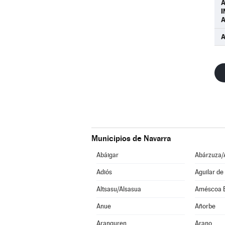
I
Municipios de Navarra
Abáigar
Abárzuza/
Adiós
Aguilar de
Altsasu/Alsasua
Améscoa 
Anue
Añorbe
Aranguren
Arano