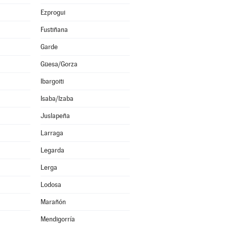
Ezprogui
Fustiñana
Garde
Güesa/Gorza
Ibargoiti
Isaba/Izaba
Juslapeña
Larraga
Legarda
Lerga
Lodosa
Marañón
Mendigorría