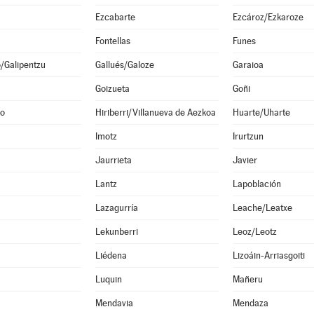
Ezcabarte
Ezcároz/Ezkaroze
Fontellas
Funes
o/Galipentzu
Gallués/Galoze
Garaioa
Goizueta
Goñi
no
Hiriberri/Villanueva de Aezkoa
Huarte/Uharte
Imotz
Irurtzun
Jaurrieta
Javier
Lantz
Lapoblación
Lazagurría
Leache/Leatxe
Lekunberri
Leoz/Leotz
Liédena
Lizoáin-Arriasgoiti
Luquin
Mañeru
Mendavia
Mendaza