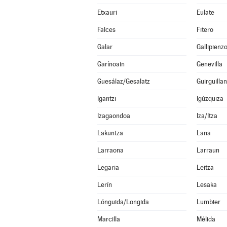
Etxauri
Eulate
Falces
Fitero
Galar
Gallipienz
Garínoain
Genevilla
Guesálaz/Gesalatz
Guirguilla
Igantzi
Igúzquiza
Izagaondoa
Iza/Itza
Lakuntza
Lana
Larraona
Larraun
Legaria
Leitza
Lerín
Lesaka
Lónguida/Longida
Lumbier
Marcilla
Mélida