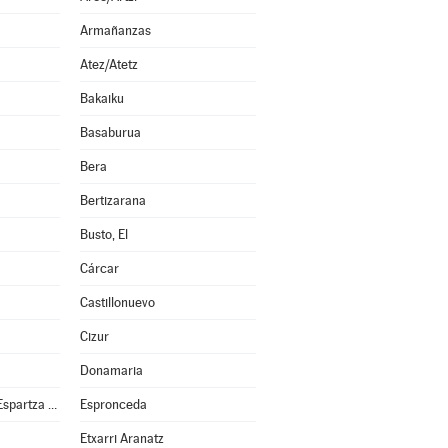
Armañanzas
Atez/Atetz
Bakaiku
Basaburua
Bera
Bertizarana
Busto, El
Cárcar
Castillonuevo
Cizur
Donamaria
Esparza de Salazar/Espartza Zaraitzu
Espronceda
Etxarri Aranatz