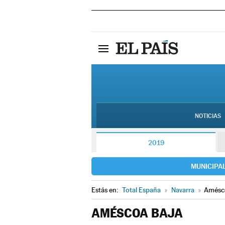
NOTICIAS
2019
MUNICIPA
Estás en:
Total España
»
Navarra
»
Amésc
AMÉSCOA BAJA