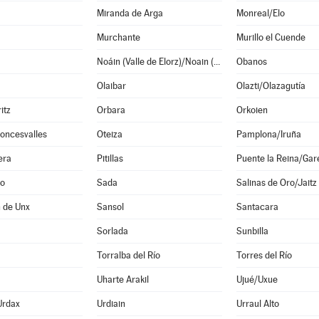
Miranda de Arga
Monreal/Elo
Murchante
Murillo el Cuende
Noáin (Valle de Elorz)/Noain (Elortzibar)
Obanos
Olaibar
Olazti/Olazagutía
itz
Orbara
Orkoien
oncesvalles
Oteiza
Pamplona/Iruña
era
Pitillas
Puente la Reina/Gar
o
Sada
Salinas de Oro/Jaitz
 de Unx
Sansol
Santacara
Sorlada
Sunbilla
Torralba del Río
Torres del Río
Uharte Arakil
Ujué/Uxue
Urdax
Urdiain
Urraul Alto