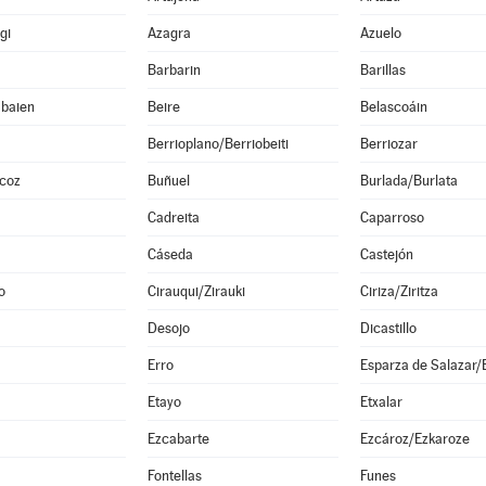
gi
Azagra
Azuelo
Barbarin
Barillas
abaien
Beire
Belascoáin
Berrioplano/Berriobeiti
Berriozar
lcoz
Buñuel
Burlada/Burlata
Cadreita
Caparroso
Cáseda
Castejón
o
Cirauqui/Zirauki
Ciriza/Ziritza
Desojo
Dicastillo
Erro
Etayo
Etxalar
Ezcabarte
Ezcároz/Ezkaroze
Fontellas
Funes