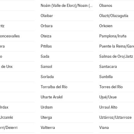
Noáin (Valle de Elorz)/Noain (Elortzibar)
Obanos
Olaibar
Olazti/Olazagutía
itz
Orbara
Orkoien
oncesvalles
Oteiza
Pamplona/Iruña
era
Pitillas
Puente la Reina/Gar
o
Sada
Salinas de Oro/Jaitz
 de Unx
Sansol
Santacara
Sorlada
Sunbilla
Torralba del Río
Torres del Río
Uharte Arakil
Ujué/Uxue
Urdax
Urdiain
Urraul Alto
Urzainki
Uterga
Uztárroz/Uztarroze
rri/Deierri
Valtierra
Viana