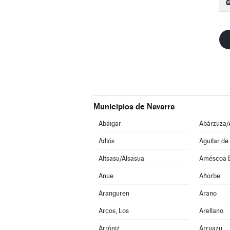
G
Municipios de Navarra
Abáigar
Abárzuza/
Adiós
Aguilar de
Altsasu/Alsasua
Améscoa 
Anue
Añorbe
Aranguren
Arano
Arcos, Los
Arellano
Arróniz
Arruazu