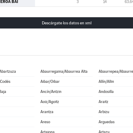
EROA BAI
3
14
63,6
Descárgate los datos en xml
Abartzuza
Abaurregaina/Abaurrea Alta
Abaurrepea/Abaurre
 Codés
Aibar/Oibar
Allín/Allin
Baja
Ancín/Antzin
Andosilla
Aoiz/Agoitz
Araitz
Arantza
Arbizu
Areso
Arguedas
Artajona
Artazu