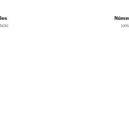
les
Númer
TADO
100
%