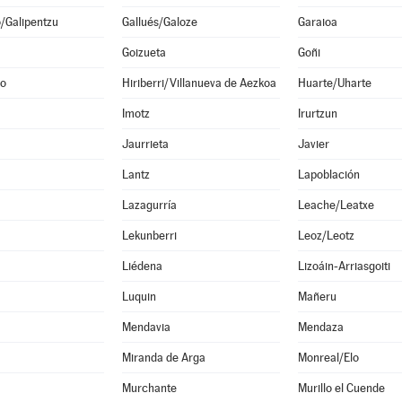
o/Galipentzu
Gallués/Galoze
Garaioa
Goizueta
Goñi
no
Hiriberri/Villanueva de Aezkoa
Huarte/Uharte
Imotz
Irurtzun
Jaurrieta
Javier
Lantz
Lapoblación
Lazagurría
Leache/Leatxe
Lekunberri
Leoz/Leotz
Liédena
Lizoáin-Arriasgoiti
Luquin
Mañeru
Mendavia
Mendaza
Miranda de Arga
Monreal/Elo
Murchante
Murillo el Cuende