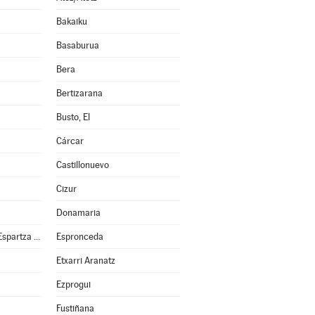
Bakaiku
Basaburua
Bera
Bertizarana
Busto, El
Cárcar
Castillonuevo
Cizur
Donamaria
Esparza de Salazar/Espartza Zaraitzu
Espronceda
Etxarri Aranatz
Ezprogui
Fustiñana