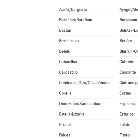
Auritz/Burguete
Ayegui/Aie
Barañáin/Barañain
Barásoain
Baztan
Beintza-L
Berbinzana
Beriáin
Betelu
Biurrun-O
Cabanillas
Cabredo
Carcastillo
Cascante
Cendea de Olza/Oltza Zendea
Cintruénig
Corella
Cortes
Doneztebe/Santesteban
Ergoiena
Estella-Lizarra
Esteribar
Etxauri
Eulate
Falces
Fitero