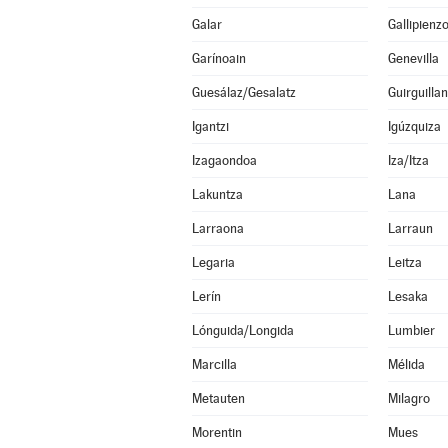
Galar
Gallipienz
Garínoain
Genevilla
Guesálaz/Gesalatz
Guirguilla
Igantzi
Igúzquiza
Izagaondoa
Iza/Itza
Lakuntza
Lana
Larraona
Larraun
Legaria
Leitza
Lerín
Lesaka
Lónguida/Longida
Lumbier
Marcilla
Mélida
Metauten
Milagro
Morentin
Mues