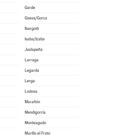
Garde
Güesa/Gorza
Ibargoiti
Isaba/Izaba
Juslapeña
Larraga
Legarda
Lerga
Lodosa
Marañón
Mendigorría
Monteagudo
Murillo el Fruto