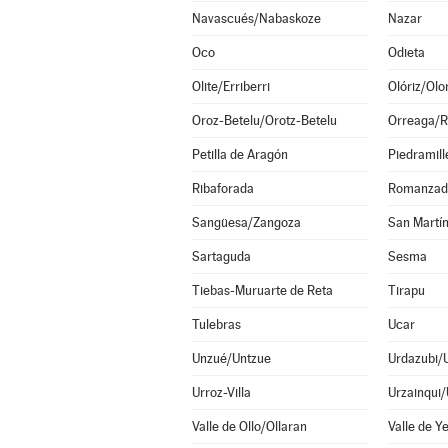
Navascués/Nabaskoze
Nazar
Oco
Odieta
Olite/Erriberri
Olóriz/Olor
Oroz-Betelu/Orotz-Betelu
Orreaga/R
Petilla de Aragón
Piedramill
Ribaforada
Romanzad
Sangüesa/Zangoza
San Martín
Sartaguda
Sesma
Tiebas-Muruarte de Reta
Tirapu
Tulebras
Ucar
Unzué/Untzue
Urdazubi/
Urroz-Villa
Urzainqui/
Valle de Ollo/Ollaran
Valle de Ye