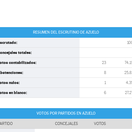
RESUMEN DEL ESCRUTINIO DE AZUELO
scrutado:
10
oncejales totales:
otos contabilizados:
23
74,1
bstenciones:
8
25,8
otos nulos:
1
4,3
otos en blanco:
6
27,2
VOTOS POR PARTIDOS EN AZUELO
ARTIDO
CONCEJALES
VOTOS