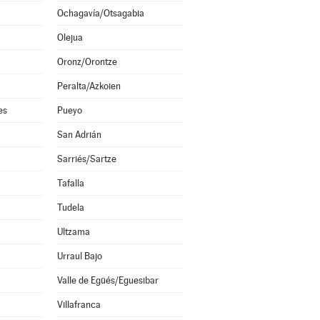
Ochagavía/Otsagabia
Olejua
Oronz/Orontze
Peralta/Azkoien
es
Pueyo
San Adrián
Sarriés/Sartze
Tafalla
Tudela
Ultzama
Urraul Bajo
Valle de Egüés/Eguesibar
Villafranca