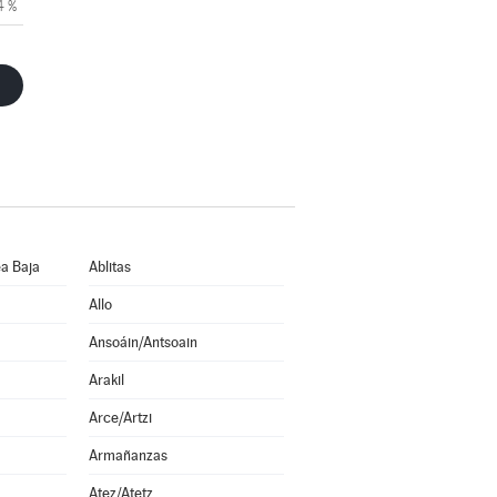
4 %
a Baja
Ablitas
Allo
Ansoáin/Antsoain
Arakil
Arce/Artzi
Armañanzas
Atez/Atetz