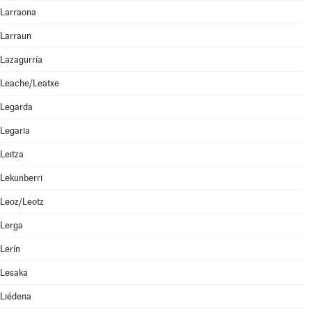
Larraona
Larraun
Lazagurría
Leache/Leatxe
Legarda
Legaria
Leitza
Lekunberri
Leoz/Leotz
Lerga
Lerín
Lesaka
Liédena