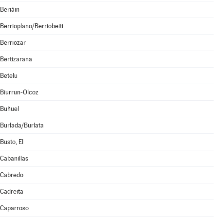
Beriáin
Berrioplano/Berriobeiti
Berriozar
Bertizarana
Betelu
Biurrun-Olcoz
Buñuel
Burlada/Burlata
Busto, El
Cabanillas
Cabredo
Cadreita
Caparroso