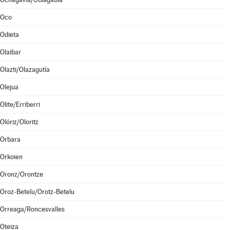
Oco
Odieta
Olaibar
Olazti/Olazagutía
Olejua
Olite/Erriberri
Olóriz/Oloritz
Orbara
Orkoien
Oronz/Orontze
Oroz-Betelu/Orotz-Betelu
Orreaga/Roncesvalles
Oteiza