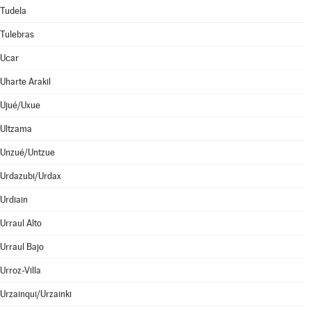
Tudela
Tulebras
Ucar
Uharte Arakil
Ujué/Uxue
Ultzama
Unzué/Untzue
Urdazubi/Urdax
Urdiain
Urraul Alto
Urraul Bajo
Urroz-Villa
Urzainqui/Urzainki