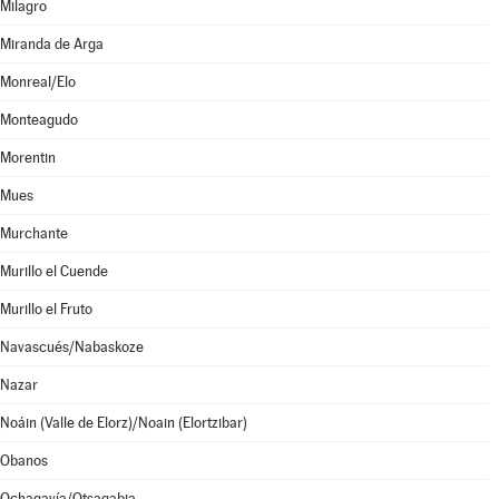
Milagro
Miranda de Arga
Monreal/Elo
Monteagudo
Morentin
Mues
Murchante
Murillo el Cuende
Murillo el Fruto
Navascués/Nabaskoze
Nazar
Noáin (Valle de Elorz)/Noain (Elortzibar)
Obanos
Ochagavía/Otsagabia