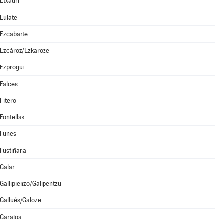
Etxauri
Eulate
Ezcabarte
Ezcároz/Ezkaroze
Ezprogui
Falces
Fitero
Fontellas
Funes
Fustiñana
Galar
Gallipienzo/Galipentzu
Gallués/Galoze
Garaioa