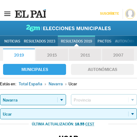
SUSCRÍBETE
26M | Elec
NOTICIAS
RESULTADOS 2023
RESULTADOS 2019
PACTOS
AUTONÓMIC
2019
2015
2011
2007
MUNICIPALES
AUTONÓMICAS
Estás en:
Total España
»
Navarra
»
Ucar
18.55
ÚLTIMA ACTUALIZACIÓN:
CEST