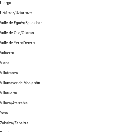
Uterga
Uztárroz/Uztarroze
Valle de Egüés/Eguesibar
Valle de Ollo/Ollaran
Valle de Yerri/Deierri
Valtierra
Viana
Villafranca
Villamayor de Monjardín
Villatuerta
Villava/Atarrabia
Yesa
Zabalza/Zabaltza