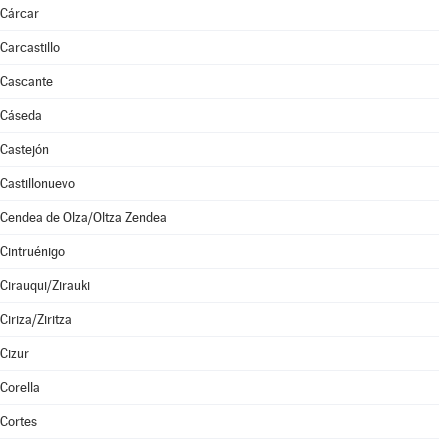
Cárcar
Carcastillo
Cascante
Cáseda
Castejón
Castillonuevo
Cendea de Olza/Oltza Zendea
Cintruénigo
Cirauqui/Zirauki
Ciriza/Ziritza
Cizur
Corella
Cortes