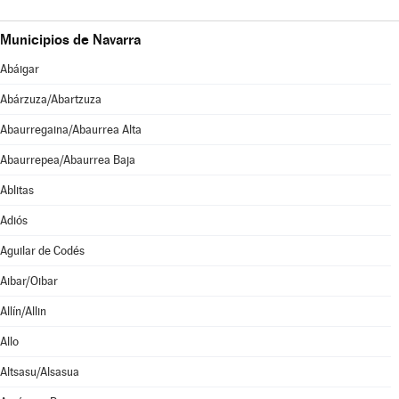
Municipios de Navarra
Abáigar
Abárzuza/Abartzuza
Abaurregaina/Abaurrea Alta
Abaurrepea/Abaurrea Baja
Ablitas
Adiós
Aguilar de Codés
Aibar/Oibar
Allín/Allin
Allo
Altsasu/Alsasua