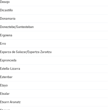
Desojo
Dicastillo
Donamaria
Doneztebe/Santesteban
Ergoiena
Erro
Esparza de Salazar/Espartza Zaraitzu
Espronceda
Estella-Lizarra
Esteribar
Etayo
Etxalar
Etxarri Aranatz