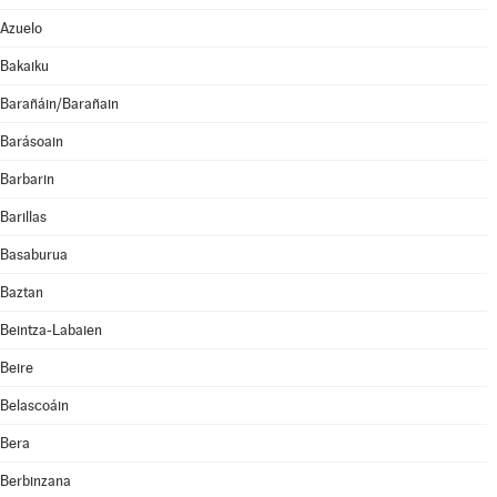
Azuelo
Bakaiku
Barañáin/Barañain
Barásoain
Barbarin
Barillas
Basaburua
Baztan
Beintza-Labaien
Beire
Belascoáin
Bera
Berbinzana