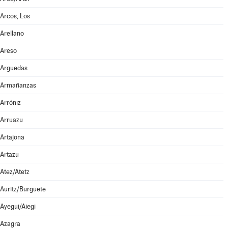
Arcos, Los
Arellano
Areso
Arguedas
Armañanzas
Arróniz
Arruazu
Artajona
Artazu
Atez/Atetz
Auritz/Burguete
Ayegui/Aiegi
Azagra