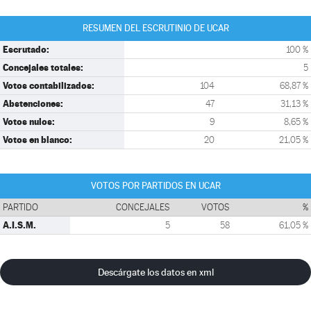
RESUMEN DEL ESCRUTINIO DE UCAR
Escrutado:
100 %
Concejales totales:
5
Votos contabilizados:
104
68,87 %
Abstenciones:
47
31,13 %
Votos nulos:
9
8,65 %
Votos en blanco:
20
21,05 %
VOTOS POR PARTIDOS EN UCAR
PARTIDO
CONCEJALES
VOTOS
%
A.I.S.M.
5
58
61,05 %
Descárgate los datos en xml