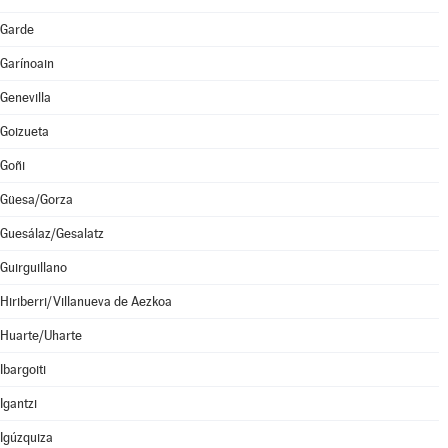
Garde
Garínoain
Genevilla
Goizueta
Goñi
Güesa/Gorza
Guesálaz/Gesalatz
Guirguillano
Hiriberri/Villanueva de Aezkoa
Huarte/Uharte
Ibargoiti
Igantzi
Igúzquiza