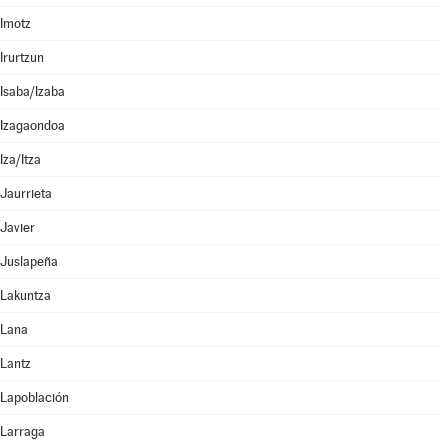
Imotz
Irurtzun
Isaba/Izaba
Izagaondoa
Iza/Itza
Jaurrieta
Javier
Juslapeña
Lakuntza
Lana
Lantz
Lapoblación
Larraga