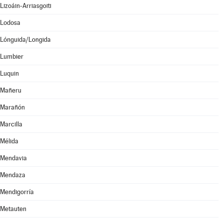
Lizoáin-Arriasgoiti
Lodosa
Lónguida/Longida
Lumbier
Luquin
Mañeru
Marañón
Marcilla
Mélida
Mendavia
Mendaza
Mendigorría
Metauten