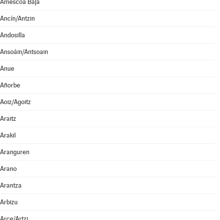
Améscoa Baja
Ancín/Antzin
Andosilla
Ansoáin/Antsoain
Anue
Añorbe
Aoiz/Agoitz
Araitz
Arakil
Aranguren
Arano
Arantza
Arbizu
Arce/Artzi