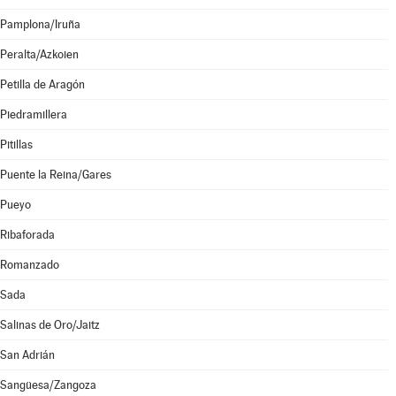
Pamplona/Iruña
Peralta/Azkoien
Petilla de Aragón
Piedramillera
Pitillas
Puente la Reina/Gares
Pueyo
Ribaforada
Romanzado
Sada
Salinas de Oro/Jaitz
San Adrián
Sangüesa/Zangoza