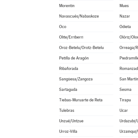
Morentin
Mues
Navascués/Nabaskoze
Nazar
Oco
Odieta
Olite/Erriberri
Olóriz/Olor
Oroz-Betelu/Orotz-Betelu
Orreaga/R
Petilla de Aragón
Piedramill
Ribaforada
Romanzad
Sangüesa/Zangoza
San Martín
Sartaguda
Sesma
Tiebas-Muruarte de Reta
Tirapu
Tulebras
Ucar
Unzué/Untzue
Urdazubi/
Urroz-Villa
Urzainqui/