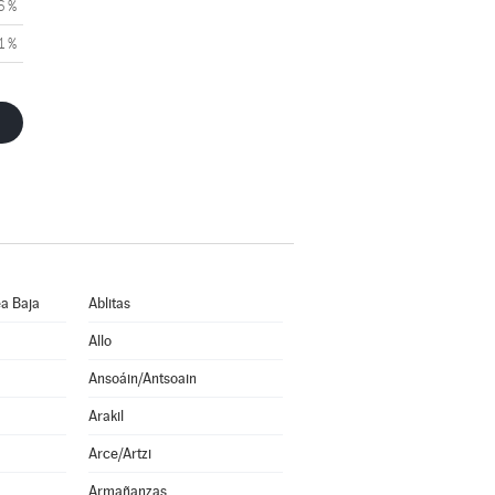
6 %
1 %
a Baja
Ablitas
Allo
Ansoáin/Antsoain
Arakil
Arce/Artzi
Armañanzas