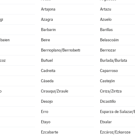
Artajona
Artazu
gi
Azagra
Azuelo
Barbarin
Barillas
abaien
Beire
Belascoáin
Berrioplano/Berriobeiti
Berriozar
lcoz
Buñuel
Burlada/Burlata
Cadreita
Caparroso
Cáseda
Castejón
o
Cirauqui/Zirauki
Ciriza/Ziritza
Desojo
Dicastillo
Erro
Etayo
Etxalar
Ezcabarte
Ezcároz/Ezkaroze