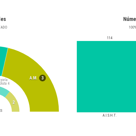
les
Núme
TADO
100
114
3
A.M.
yoría
oluta
4
2
ES
A.I.S.H.T.