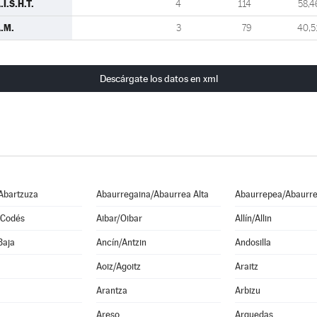
.I.S.H.T.
4
114
58,4
.M.
3
79
40,5
Descárgate los datos en xml
Abartzuza
Abaurregaina/Abaurrea Alta
Abaurrepea/Abaurre
 Codés
Aibar/Oibar
Allín/Allin
Baja
Ancín/Antzin
Andosilla
Aoiz/Agoitz
Araitz
Arantza
Arbizu
Areso
Arguedas