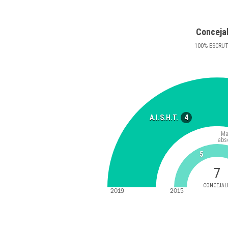
Conceja
100
%
ESCRU
4
A.I.S.H.T.
Ma
abs
5
7
CONCEJAL
2019
2015