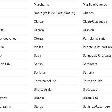
Murchante
Murillo el Cuende
Noáin (Valle de Elorz)/Noain (Elortzibar)
Obanos
Olaibar
Olazti/Olazagutía
itz
Orbara
Orkoien
oncesvalles
Oteiza
Pamplona/Iruña
era
Pitillas
Puente la Reina/Gar
o
Sada
Salinas de Oro/Jaitz
 de Unx
Sansol
Santacara
Sorlada
Sunbilla
Torralba del Río
Torres del Río
Uharte Arakil
Ujué/Uxue
Urdax
Urdiain
Urraul Alto
Urzainki
Uterga
Uztárroz/Uztarroze