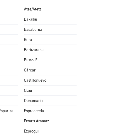
Atez/Atetz
Bakaiku
Basaburua
Bera
Bertizarana
Busto, El
Cárcar
Castillonuevo
Cizur
Donamaria
Esparza de Salazar/Espartza Zaraitzu
Espronceda
Etxarri Aranatz
Ezprogui