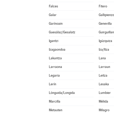
Falces
Fitero
Galar
Gallipienz
Garínoain
Genevilla
Guesálaz/Gesalatz
Guirguilla
Igantzi
Igúzquiza
Izagaondoa
Iza/Itza
Lakuntza
Lana
Larraona
Larraun
Legaria
Leitza
Lerín
Lesaka
Lónguida/Longida
Lumbier
Marcilla
Mélida
Metauten
Milagro