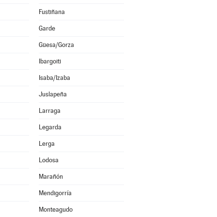
Fustiñana
Garde
Güesa/Gorza
Ibargoiti
Isaba/Izaba
Juslapeña
Larraga
Legarda
Lerga
Lodosa
Marañón
Mendigorría
Monteagudo