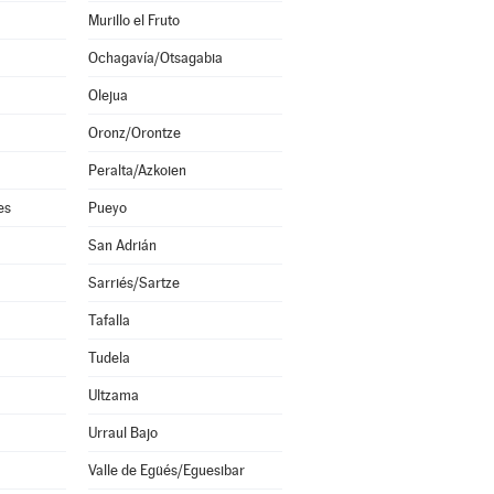
Murillo el Fruto
Ochagavía/Otsagabia
Olejua
Oronz/Orontze
Peralta/Azkoien
es
Pueyo
San Adrián
Sarriés/Sartze
Tafalla
Tudela
Ultzama
Urraul Bajo
Valle de Egüés/Eguesibar