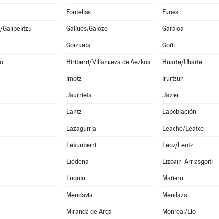
Fontellas
Funes
o/Galipentzu
Gallués/Galoze
Garaioa
Goizueta
Goñi
no
Hiriberri/Villanueva de Aezkoa
Huarte/Uharte
Imotz
Irurtzun
Jaurrieta
Javier
Lantz
Lapoblación
Lazagurría
Leache/Leatxe
Lekunberri
Leoz/Leotz
Liédena
Lizoáin-Arriasgoiti
Luquin
Mañeru
Mendavia
Mendaza
Miranda de Arga
Monreal/Elo