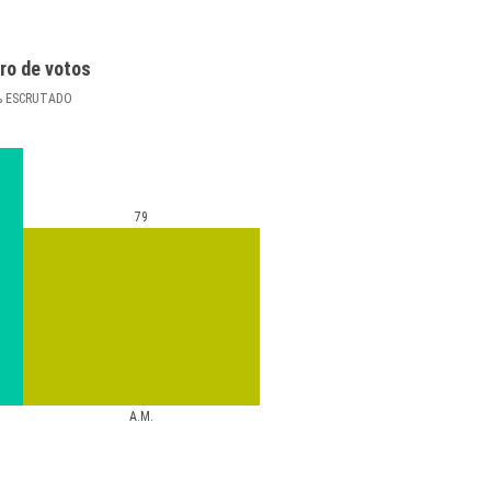
ro de votos
%
ESCRUTADO
79
A.M.