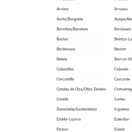
Arróniz
Arruazu
Auritz/Burguete
Ayegui/Aie
Barañáin/Barañain
Barásoain
Baztan
Beintza-L
Berbinzana
Beriáin
Betelu
Biurrun-O
Cabanillas
Cabredo
Carcastillo
Cascante
Cendea de Olza/Oltza Zendea
Cintruénig
Corella
Cortes
Doneztebe/Santesteban
Ergoiena
Estella-Lizarra
Esteribar
Etxauri
Eulate