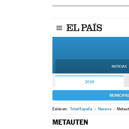
NOTICIAS
2019
MUNICIPA
Estás en:
Total España
»
Navarra
»
Metau
METAUTEN