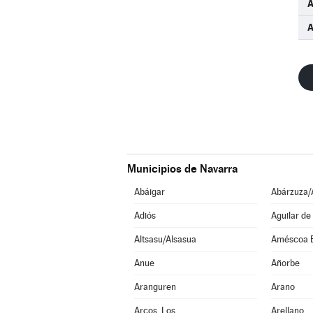
A
A
Municipios de Navarra
Abáigar
Abárzuza/
Adiós
Aguilar de
Altsasu/Alsasua
Améscoa 
Anue
Añorbe
Aranguren
Arano
Arcos, Los
Arellano