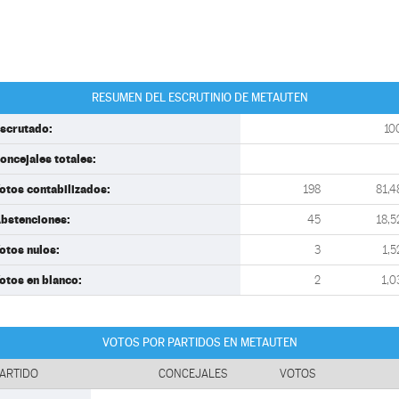
RESUMEN DEL ESCRUTINIO DE METAUTEN
scrutado:
10
oncejales totales:
otos contabilizados:
198
81,4
bstenciones:
45
18,5
otos nulos:
3
1,5
otos en blanco:
2
1,0
VOTOS POR PARTIDOS EN METAUTEN
ARTIDO
CONCEJALES
VOTOS