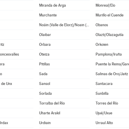
Miranda de Arga
Monreal/Elo
Murchante
Murillo el Cuende
Noáin (Valle de Elorz)/Noain (Elortzibar)
Obanos
Olaibar
Olazti/Olazagutía
itz
Orbara
Orkoien
oncesvalles
Oteiza
Pamplona/Iruña
era
Pitillas
Puente la Reina/Gar
o
Sada
Salinas de Oro/Jaitz
 de Unx
Sansol
Santacara
Sorlada
Sunbilla
Torralba del Río
Torres del Río
Uharte Arakil
Ujué/Uxue
Urdax
Urdiain
Urraul Alto