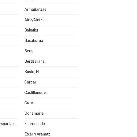
Armañanzas
Atez/Atetz
Bakaiku
Basaburua
Bera
Bertizarana
Busto, El
Cárcar
Castillonuevo
Cizur
Donamaria
Esparza de Salazar/Espartza Zaraitzu
Espronceda
Etxarri Aranatz