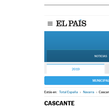
NOTICIAS
2019
MUNICIPA
Estás en:
Total España
»
Navarra
»
Cascan
CASCANTE