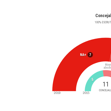
Conceja
100
%
ESCRU
7
NA+
Mayo
absol
5
11
CONCEJAL
2019
2015