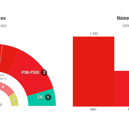
les
Núme
TADO
100
1.182
3
PSN-PSOE
ría
uta
6
4
1
CIC
2
ES
NA+