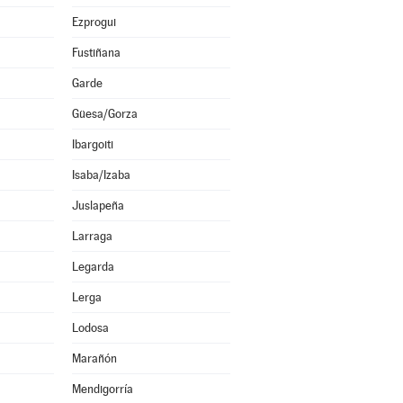
Ezprogui
Fustiñana
Garde
Güesa/Gorza
Ibargoiti
Isaba/Izaba
Juslapeña
Larraga
Legarda
Lerga
Lodosa
Marañón
Mendigorría