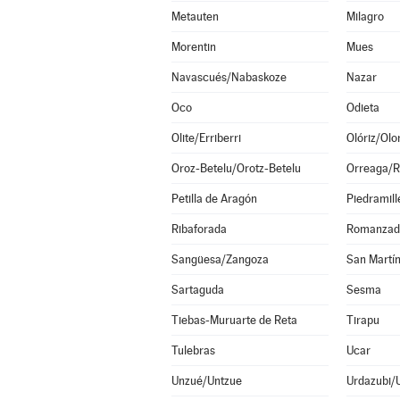
Metauten
Milagro
Morentin
Mues
Navascués/Nabaskoze
Nazar
Oco
Odieta
Olite/Erriberri
Olóriz/Olor
Oroz-Betelu/Orotz-Betelu
Orreaga/R
Petilla de Aragón
Piedramill
Ribaforada
Romanzad
Sangüesa/Zangoza
San Martín
Sartaguda
Sesma
Tiebas-Muruarte de Reta
Tirapu
Tulebras
Ucar
Unzué/Untzue
Urdazubi/