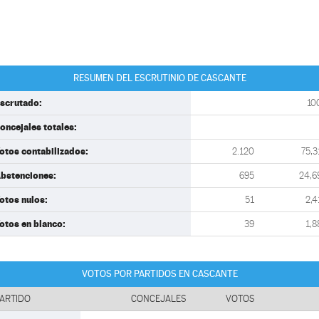
RESUMEN DEL ESCRUTINIO DE CASCANTE
scrutado:
10
oncejales totales:
otos contabilizados:
2.120
75,3
bstenciones:
695
24,6
otos nulos:
51
2,4
otos en blanco:
39
1,8
VOTOS POR PARTIDOS EN CASCANTE
ARTIDO
CONCEJALES
VOTOS