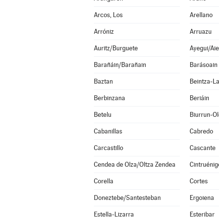
Arcos, Los
Arellano
Arróniz
Arruazu
Auritz/Burguete
Ayegui/Aie
Barañáin/Barañain
Barásoain
Baztan
Beintza-L
Berbinzana
Beriáin
Betelu
Biurrun-O
Cabanillas
Cabredo
Carcastillo
Cascante
Cendea de Olza/Oltza Zendea
Cintruénig
Corella
Cortes
Doneztebe/Santesteban
Ergoiena
Estella-Lizarra
Esteribar