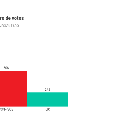
ro de votos
%
ESCRUTADO
606
242
PSN-PSOE
CIC