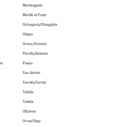
Monteagudo
Murillo el Fruto
Ochagavía/Otsagabia
Olejua
Oronz/Orontze
Peralta/Azkoien
es
Pueyo
San Adrián
Sarriés/Sartze
Tafalla
Tudela
Ultzama
Urraul Bajo