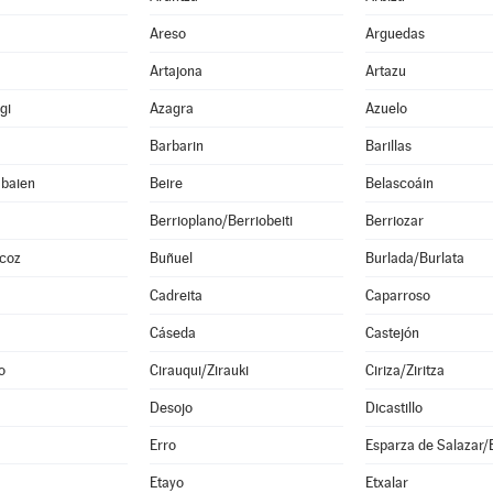
Areso
Arguedas
Artajona
Artazu
gi
Azagra
Azuelo
Barbarin
Barillas
abaien
Beire
Belascoáin
Berrioplano/Berriobeiti
Berriozar
lcoz
Buñuel
Burlada/Burlata
Cadreita
Caparroso
Cáseda
Castejón
o
Cirauqui/Zirauki
Ciriza/Ziritza
Desojo
Dicastillo
Erro
Etayo
Etxalar