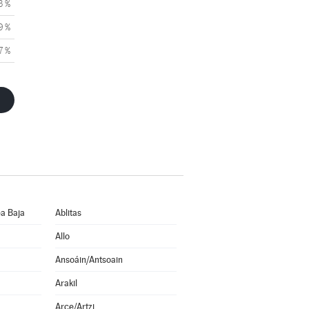
3 %
9 %
7 %
a Baja
Ablitas
Allo
Ansoáin/Antsoain
Arakil
Arce/Artzi