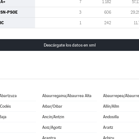
NA+
7
1.182
57,1
PSN-PSOE
3
606
29,2
IC
1
242
11,
Descárgate los datos en xml
Abartzuza
Abaurregaina/Abaurrea Alta
Abaurrepea/Abaurre
 Codés
Aibar/Oibar
Allín/Allin
Baja
Ancín/Antzin
Andosilla
Aoiz/Agoitz
Araitz
Arantza
Arbizu