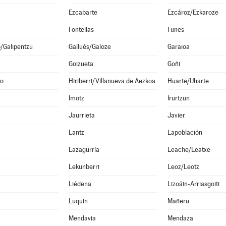
Ezcabarte
Ezcároz/Ezkaroze
Fontellas
Funes
o/Galipentzu
Gallués/Galoze
Garaioa
Goizueta
Goñi
no
Hiriberri/Villanueva de Aezkoa
Huarte/Uharte
Imotz
Irurtzun
Jaurrieta
Javier
Lantz
Lapoblación
Lazagurría
Leache/Leatxe
Lekunberri
Leoz/Leotz
Liédena
Lizoáin-Arriasgoiti
Luquin
Mañeru
Mendavia
Mendaza