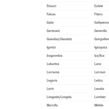
Etxauri
Eulate
Falces
Fitero
Galar
Gallipienz
Garínoain
Genevilla
Guesálaz/Gesalatz
Guirguilla
Igantzi
Igúzquiza
Izagaondoa
Iza/Itza
Lakuntza
Lana
Larraona
Larraun
Legaria
Leitza
Lerín
Lesaka
Lónguida/Longida
Lumbier
Marcilla
Mélida