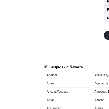
C
Municipios de Navarra
Abáigar
Abárzuza/
Adiós
Aguilar de
Altsasu/Alsasua
Améscoa 
Anue
Añorbe
Aranguren
Arano