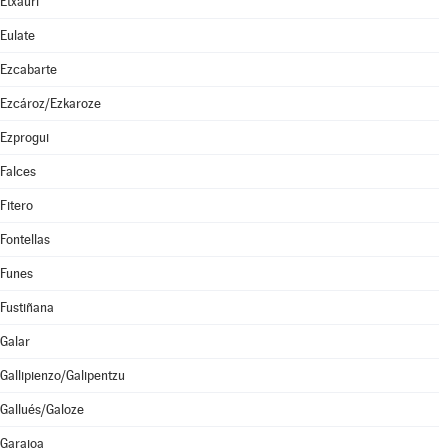
Etxauri
Eulate
Ezcabarte
Ezcároz/Ezkaroze
Ezprogui
Falces
Fitero
Fontellas
Funes
Fustiñana
Galar
Gallipienzo/Galipentzu
Gallués/Galoze
Garaioa