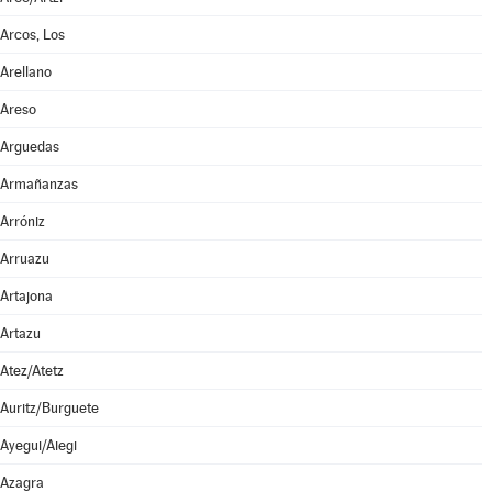
Arcos, Los
Arellano
Areso
Arguedas
Armañanzas
Arróniz
Arruazu
Artajona
Artazu
Atez/Atetz
Auritz/Burguete
Ayegui/Aiegi
Azagra