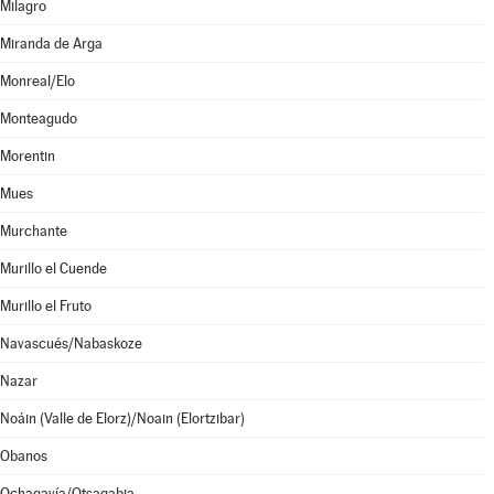
Milagro
Miranda de Arga
Monreal/Elo
Monteagudo
Morentin
Mues
Murchante
Murillo el Cuende
Murillo el Fruto
Navascués/Nabaskoze
Nazar
Noáin (Valle de Elorz)/Noain (Elortzibar)
Obanos
Ochagavía/Otsagabia