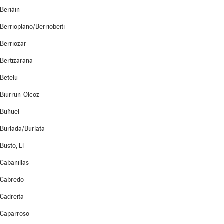
Beriáin
Berrioplano/Berriobeiti
Berriozar
Bertizarana
Betelu
Biurrun-Olcoz
Buñuel
Burlada/Burlata
Busto, El
Cabanillas
Cabredo
Cadreita
Caparroso