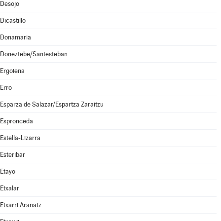
Desojo
Dicastillo
Donamaria
Doneztebe/Santesteban
Ergoiena
Erro
Esparza de Salazar/Espartza Zaraitzu
Espronceda
Estella-Lizarra
Esteribar
Etayo
Etxalar
Etxarri Aranatz