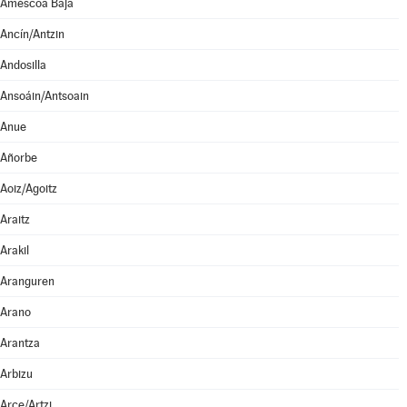
Améscoa Baja
Ancín/Antzin
Andosilla
Ansoáin/Antsoain
Anue
Añorbe
Aoiz/Agoitz
Araitz
Arakil
Aranguren
Arano
Arantza
Arbizu
Arce/Artzi