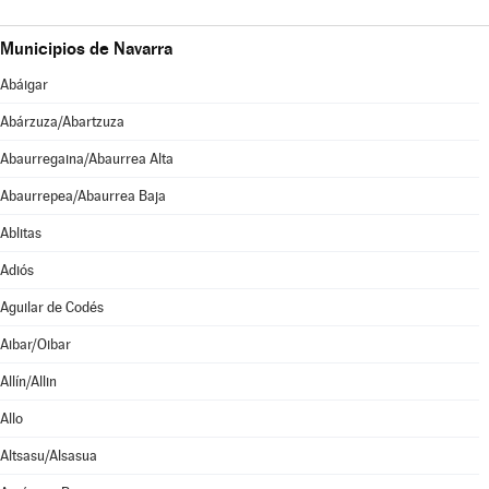
Municipios de Navarra
Abáigar
Abárzuza/Abartzuza
Abaurregaina/Abaurrea Alta
Abaurrepea/Abaurrea Baja
Ablitas
Adiós
Aguilar de Codés
Aibar/Oibar
Allín/Allin
Allo
Altsasu/Alsasua