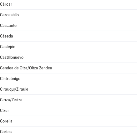
Cárcar
Carcastillo
Cascante
Cáseda
Castejón
Castillonuevo
Cendea de Olza/Oltza Zendea
Cintruénigo
Cirauqui/Zirauki
Ciriza/Ziritza
Cizur
Corella
Cortes