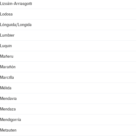
Lizoáin-Arriasgoiti
Lodosa
Lónguida/Longida
Lumbier
Luquin
Mañeru
Marañón
Marcilla
Mélida
Mendavia
Mendaza
Mendigorría
Metauten