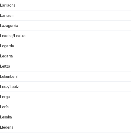
Larraona
Larraun
Lazagurría
Leache/Leatxe
Legarda
Legaria
Leitza
Lekunberri
Leoz/Leotz
Lerga
Lerín
Lesaka
Liédena