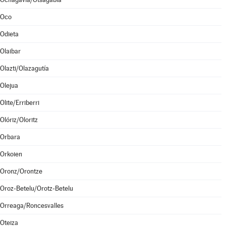
Oco
Odieta
Olaibar
Olazti/Olazagutía
Olejua
Olite/Erriberri
Olóriz/Oloritz
Orbara
Orkoien
Oronz/Orontze
Oroz-Betelu/Orotz-Betelu
Orreaga/Roncesvalles
Oteiza