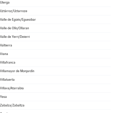
Uterga
Uztárroz/Uztarroze
Valle de Egüés/Eguesibar
Valle de Ollo/Ollaran
Valle de Yerri/Deierri
Valtierra
Viana
Villafranca
Villamayor de Monjardín
Villatuerta
Villava/Atarrabia
Yesa
Zabalza/Zabaltza