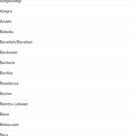
Ayegui/Aiegi
Azagra
Azuelo
Bakaiku
Barañáin/Barañain
Barásoain
Barbarin
Barillas
Basaburua
Baztan
Beintza-Labaien
Beire
Belascoáin
Bera