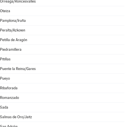
Orreaga/Roncesvalles
Oteiza
Pamplona/Iruña
Peralta/Azkoien
Petilla de Aragón
Piedramillera
Pitillas
Puente la Reina/Gares
Pueyo
Ribaforada
Romanzado
Sada
Salinas de Oro/Jaitz
San Adrián