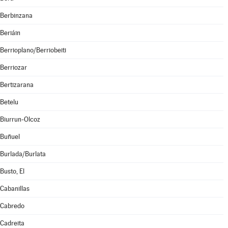
Berbinzana
Beriáin
Berrioplano/Berriobeiti
Berriozar
Bertizarana
Betelu
Biurrun-Olcoz
Buñuel
Burlada/Burlata
Busto, El
Cabanillas
Cabredo
Cadreita