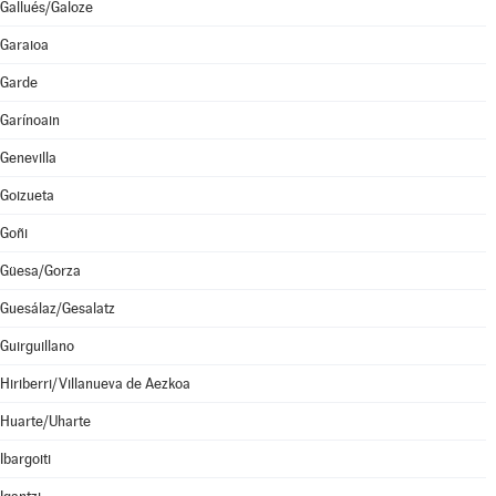
Gallués/Galoze
Garaioa
Garde
Garínoain
Genevilla
Goizueta
Goñi
Güesa/Gorza
Guesálaz/Gesalatz
Guirguillano
Hiriberri/Villanueva de Aezkoa
Huarte/Uharte
Ibargoiti