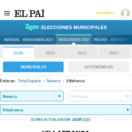
SUSCRÍBETE
26M | Elec
NOTICIAS
RESULTADOS 2023
RESULTADOS 2019
PACTOS
AUTONÓMIC
2019
2015
2011
2007
MUNICIPALES
AUTONÓMICAS
Estás en:
Total España
»
Navarra
»
Villafranca
18.55
ÚLTIMA ACTUALIZACIÓN:
CEST