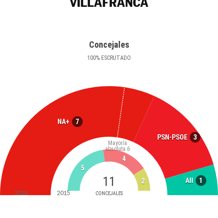
VILLAFRANCA
Concejales
100
%
ESCRUTADO
7
NA+
3
PSN-PSOE
Mayoría
absoluta
6
4
5
11
1
AII
2
2019
2015
CONCEJALES