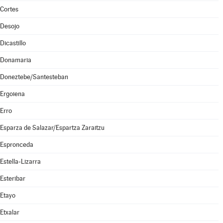
Cortes
Desojo
Dicastillo
Donamaria
Doneztebe/Santesteban
Ergoiena
Erro
Esparza de Salazar/Espartza Zaraitzu
Espronceda
Estella-Lizarra
Esteribar
Etayo
Etxalar