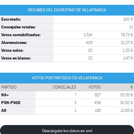
RESUMEN DEL ESCRUTINIO DE VILLAFRANCA
Escrutado:
100 %
Concejales totales:
11
Votos contabilizados:
1.514
78,73 %
Abstenciones:
409
21,27 %
Votos nulos:
20
1,32 %
Votos en blanco:
22
1,47 %
VOTOS POR PARTIDOS EN VILLAFRANCA
PARTIDO
CONCEJALES
VOTOS
%
NA+
7
827
55,35 %
PSN-PSOE
3
456
30,52 %
AII
1
189
12,65 %
Descárgate los datos en xml