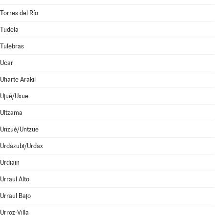
Torres del Río
Tudela
Tulebras
Ucar
Uharte Arakil
Ujué/Uxue
Ultzama
Unzué/Untzue
Urdazubi/Urdax
Urdiain
Urraul Alto
Urraul Bajo
Urroz-Villa