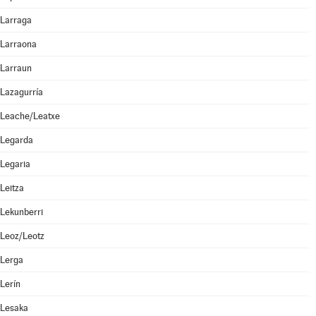
Larraga
Larraona
Larraun
Lazagurría
Leache/Leatxe
Legarda
Legaria
Leitza
Lekunberri
Leoz/Leotz
Lerga
Lerín
Lesaka