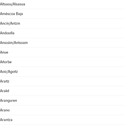
Altsasu/Alsasua
Améscoa Baja
Ancín/Antzin
Andosilla
Ansoáin/Antsoain
Anue
Añorbe
Aoiz/Agoitz
Araitz
Arakil
Aranguren
Arano
Arantza