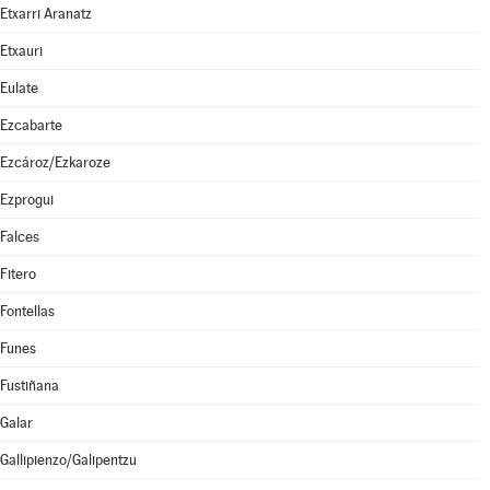
Etxarri Aranatz
Etxauri
Eulate
Ezcabarte
Ezcároz/Ezkaroze
Ezprogui
Falces
Fitero
Fontellas
Funes
Fustiñana
Galar
Gallipienzo/Galipentzu