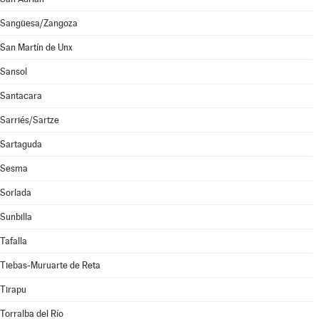
Sangüesa/Zangoza
San Martín de Unx
Sansol
Santacara
Sarriés/Sartze
Sartaguda
Sesma
Sorlada
Sunbilla
Tafalla
Tiebas-Muruarte de Reta
Tirapu
Torralba del Río