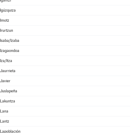
Igantzi
Igúzquiza
Imotz
Irurtzun
Isaba/Izaba
Izagaondoa
Iza/Itza
Jaurrieta
Javier
Juslapeña
Lakuntza
Lana
Lantz
Lapoblación