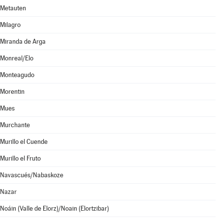
Metauten
Milagro
Miranda de Arga
Monreal/Elo
Monteagudo
Morentin
Mues
Murchante
Murillo el Cuende
Murillo el Fruto
Navascués/Nabaskoze
Nazar
Noáin (Valle de Elorz)/Noain (Elortzibar)