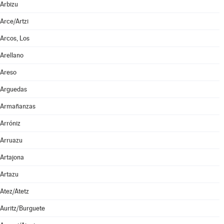
Arbizu
Arce/Artzi
Arcos, Los
Arellano
Areso
Arguedas
Armañanzas
Arróniz
Arruazu
Artajona
Artazu
Atez/Atetz
Auritz/Burguete