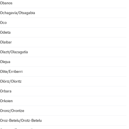
Obanos
Ochagavía/Otsagabia
Oco
Odieta
Olaibar
Olazti/Olazagutía
Olejua
Olite/Erriberri
Olóriz/Oloritz
Orbara
Orkoien
Oronz/Orontze
Oroz-Betelu/Orotz-Betelu