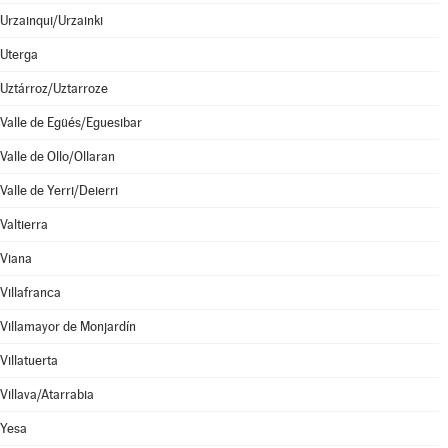
Urzainqui/Urzainki
Uterga
Uztárroz/Uztarroze
Valle de Egüés/Eguesibar
Valle de Ollo/Ollaran
Valle de Yerri/Deierri
Valtierra
Viana
Villafranca
Villamayor de Monjardín
Villatuerta
Villava/Atarrabia
Yesa