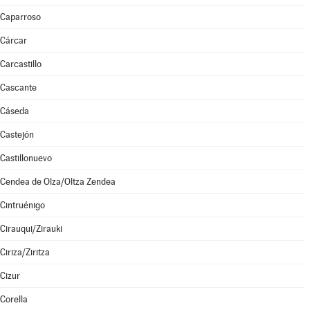
Caparroso
Cárcar
Carcastillo
Cascante
Cáseda
Castejón
Castillonuevo
Cendea de Olza/Oltza Zendea
Cintruénigo
Cirauqui/Zirauki
Ciriza/Ziritza
Cizur
Corella