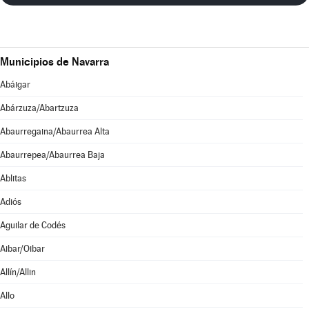
Municipios de Navarra
Abáigar
Abárzuza/Abartzuza
Abaurregaina/Abaurrea Alta
Abaurrepea/Abaurrea Baja
Ablitas
Adiós
Aguilar de Codés
Aibar/Oibar
Allín/Allin
Allo