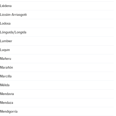
Liédena
Lizoáin-Arriasgoiti
Lodosa
Lónguida/Longida
Lumbier
Luquin
Mañeru
Marañón
Marcilla
Mélida
Mendavia
Mendaza
Mendigorría