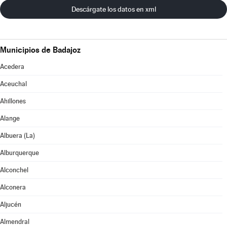
Descárgate los datos en xml
Municipios de Badajoz
Acedera
Aceuchal
Ahillones
Alange
Albuera (La)
Alburquerque
Alconchel
Alconera
Aljucén
Almendral