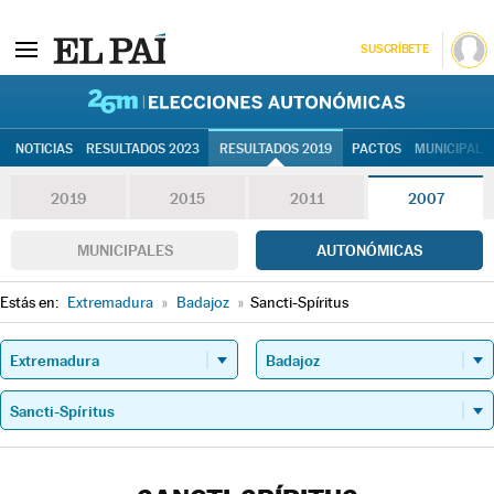
SUSCRÍBETE
26M | Elec
NOTICIAS
RESULTADOS 2023
RESULTADOS 2019
PACTOS
MUNICIPALE
2019
2015
2011
2007
MUNICIPALES
AUTONÓMICAS
Estás en:
Extremadura
»
Badajoz
»
Sancti-Spíritus