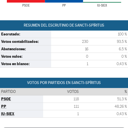
PSOE
PP
IU-SIEX
RESUMEN DEL ESCRUTINIO DE SANCTI-SPÍRITUS
Escrutado:
100 %
Votos contabilizados:
230
93,5 %
Abstenciones:
16
6,5 %
Votos nulos:
0
0 %
Votos en blanco:
1
0,43 %
VOTOS POR PARTIDOS EN SANCTI-SPÍRITUS
PARTIDO
VOTOS
%
PSOE
118
51,3 %
PP
111
48,26 %
IU-SIEX
1
0,43 %