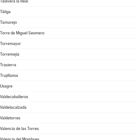
Talavera la Real
Táliga
Tamurejo
Torre de Miguel Sesmero
Torremayor
Torremejía
Trasierra
Trujillanos
Usagre
Valdecaballeros
Valdelacalzada
Valdetorres
Valencia de las Torres
Valencia del Mombuey