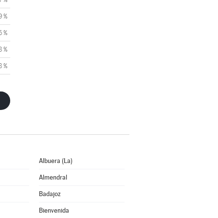
9 %
5 %
8 %
8 %
Albuera (La)
Almendral
Badajoz
Bienvenida