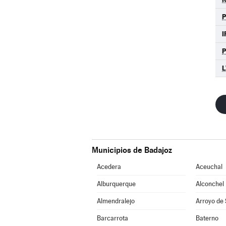
I
L
Municipios de Badajoz
Acedera
Aceuchal
Alburquerque
Alconchel
Almendralejo
Arroyo de
Barcarrota
Baterno