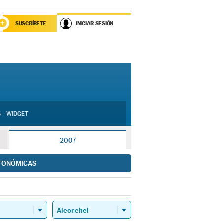
SUSCRÍBETE
INICIAR SESIÓN
S
WIDGET
2007
TONÓMICAS