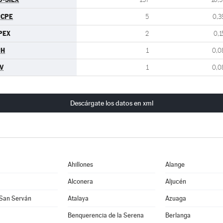
PCPE
5
0,3
PEX
2
0,1
PH
1
0,0
V
1
0,0
Descárgate los datos en xml
Ahillones
Alange
Alconera
Aljucén
 San Serván
Atalaya
Azuaga
Benquerencia de la Serena
Berlanga