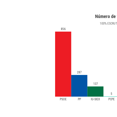
Número de 
100
%
ESCRU
856
287
137
5
PSOE
PP
IU-SIEX
PCPE