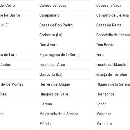
 del Cerro
Cabeza del Buey
Cabeza la Vaca
de los Barros
Campanario
Campillo de Llerena
o (El)
Casas de Don Pedro
Casas de Reina
Codosera (La)
Cordobilla de Lácar
Don Álvaro
Don Benito
sa de Lares
Esparragosa de la Serena
Feria
 Cantos
Fuente del Arco
Fuente del Maestre
Garrovilla (La)
Granja de Torreher
 de los Montes
Herrera del Duque
Higuera de la Seren
 Real
Hinojosa del Valle
Hornachos
Llerena
Lobón
do
Malpartida de la Serena
Manchita
Mérida
Mirandilla