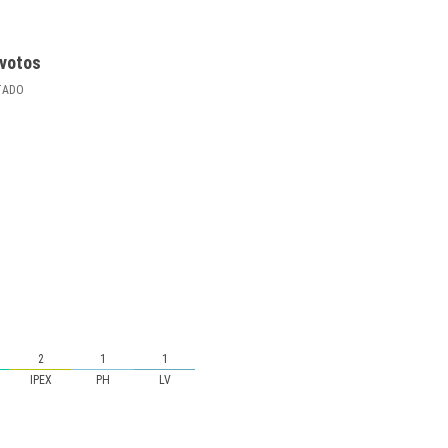
votos
TADO
2
1
1
IPEX
PH
LV