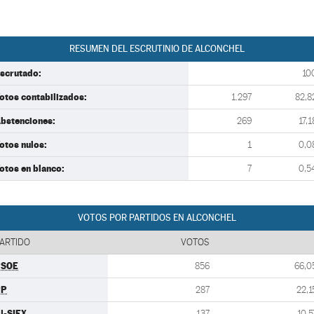
RESUMEN DEL ESCRUTINIO DE ALCONCHEL
scrutado:
10
otos contabilizados:
1.297
82,8
bstenciones:
269
17,1
otos nulos:
1
0,0
otos en blanco:
7
0,5
VOTOS POR PARTIDOS EN ALCONCHEL
ARTIDO
VOTOS
PSOE
856
66,0
PP
287
22,1
U-SIEX
137
10,5