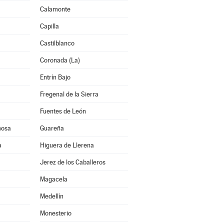
Calamonte
Capilla
Castilblanco
a
Coronada (La)
Entrín Bajo
Fregenal de la Sierra
Fuentes de León
mosa
Guareña
a
Higuera de Llerena
Jerez de los Caballeros
Magacela
Medellín
Monesterio