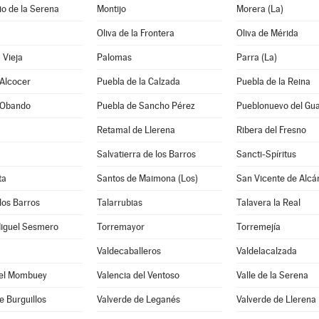
o de la Serena
Montijo
Morera (La)
Oliva de la Frontera
Oliva de Mérida
 Vieja
Palomas
Parra (La)
 Alcocer
Puebla de la Calzada
Puebla de la Reina
 Obando
Puebla de Sancho Pérez
Pueblonuevo del Gu
Retamal de Llerena
Ribera del Fresno
Salvatierra de los Barros
Sancti-Spíritus
ta
Santos de Maimona (Los)
San Vicente de Alcá
los Barros
Talarrubias
Talavera la Real
Miguel Sesmero
Torremayor
Torremejía
Valdecaballeros
Valdelacalzada
del Mombuey
Valencia del Ventoso
Valle de la Serena
e Burguillos
Valverde de Leganés
Valverde de Llerena