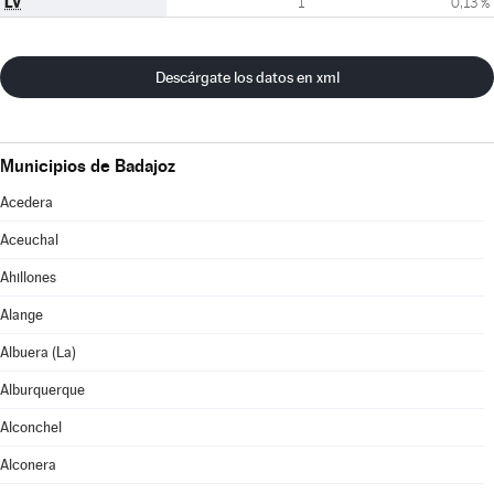
LV
1
0,13 %
Descárgate los datos en xml
Municipios de Badajoz
Acedera
Aceuchal
Ahillones
Alange
Albuera (La)
Alburquerque
Alconchel
Alconera