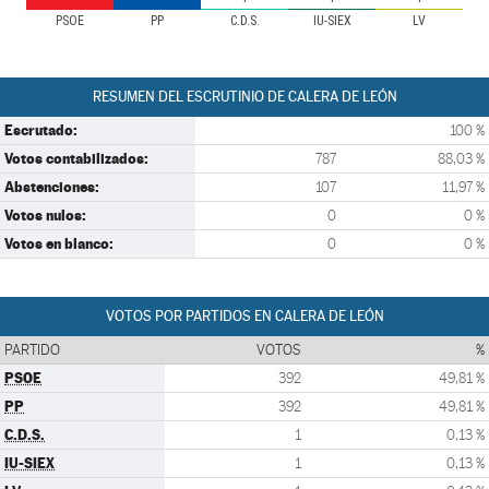
PSOE
PP
C.D.S.
IU-SIEX
LV
RESUMEN DEL ESCRUTINIO DE CALERA DE LEÓN
Escrutado:
100 %
Votos contabilizados:
787
88,03 %
Abstenciones:
107
11,97 %
Votos nulos:
0
0 %
Votos en blanco:
0
0 %
VOTOS POR PARTIDOS EN CALERA DE LEÓN
PARTIDO
VOTOS
%
PSOE
392
49,81 %
PP
392
49,81 %
C.D.S.
1
0,13 %
IU-SIEX
1
0,13 %