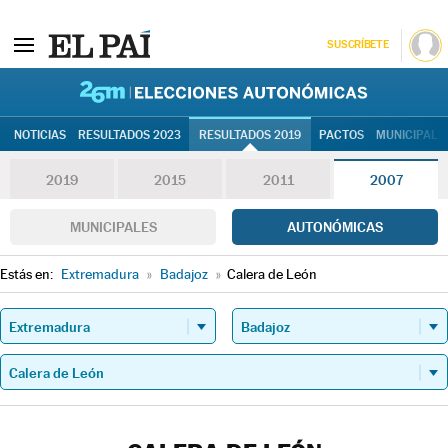
SUSCRÍBETE
26M | Elec
NOTICIAS
RESULTADOS 2023
RESULTADOS 2019
PACTOS
MUNICIPALE
2019
2015
2011
2007
MUNICIPALES
AUTONÓMICAS
Estás en:
Extremadura
»
Badajoz
»
Calera de León