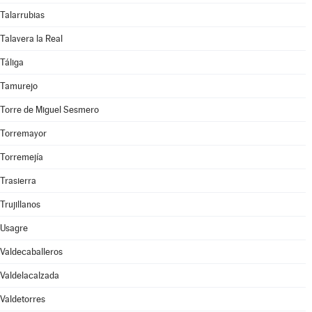
Talarrubias
Talavera la Real
Táliga
Tamurejo
Torre de Miguel Sesmero
Torremayor
Torremejía
Trasierra
Trujillanos
Usagre
Valdecaballeros
Valdelacalzada
Valdetorres