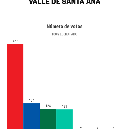
VALLE DE SANTA ANA
Número de votos
100
%
ESCRUTADO
477
154
124
121
2
2
1