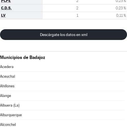
PCPE
2
0,23 %
C.D.S.
2
0,23 %
LV
1
0,11 %
Descárgate los datos en xml
Municipios de Badajoz
Acedera
Aceuchal
Ahillones
Alange
Albuera (La)
Alburquerque
Alconchel