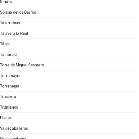
Siruela
Solana de los Barros
Talarrubias
Talavera la Real
Táliga
Tamurejo
Torre de Miguel Sesmero
Torremayor
Torremejía
Trasierra
Trujillanos
Usagre
Valdecaballeros
Valdelacalzada