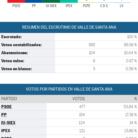
PSOE
PP
IU-SIEX
IPEX
PCPE
C.D.S.
LV
RESUMEN DEL ESCRUTINIO DE VALLE DE SANTA ANA
Escrutado:
100 %
Votos contabilizados:
892
89,56 %
Abstenciones:
104
10,44 %
Votos nulos:
6
0,67 %
Votos en blanco:
5
0,56 %
VOTOS POR PARTIDOS EN VALLE DE SANTA ANA
PARTIDO
VOTOS
%
PSOE
477
53,84 %
PP
154
17,38 %
IU-SIEX
124
14 %
IPEX
121
13,66 %