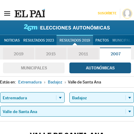
SUSCRÍBETE
26M | Elec
NOTICIAS
RESULTADOS 2023
RESULTADOS 2019
PACTOS
MUNICIPALE
2019
2015
2011
2007
MUNICIPALES
AUTONÓMICAS
Estás en:
Extremadura
»
Badajoz
»
Valle de Santa Ana