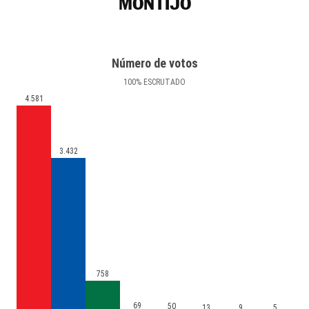
MONTIJO
Número de votos
100
%
ESCRUTADO
4.581
3.432
758
69
50
13
9
5