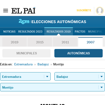
SUSCRÍBETE
26M | Elec
NOTICIAS
RESULTADOS 2023
RESULTADOS 2019
PACTOS
MUNICIPALE
2019
2015
2011
2007
MUNICIPALES
AUTONÓMICAS
Estás en:
Extremadura
»
Badajoz
»
Montijo