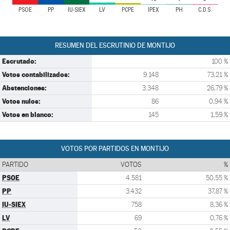
PSOE
PP
IU-SIEX
LV
PCPE
IPEX
PH
C.D.S.
RESUMEN DEL ESCRUTINIO DE MONTIJO
Escrutado:
100 %
Votos contabilizados:
9.148
73,21 %
Abstenciones:
3.348
26,79 %
Votos nulos:
86
0,94 %
Votos en blanco:
145
1,59 %
VOTOS POR PARTIDOS EN MONTIJO
PARTIDO
VOTOS
%
PSOE
4.581
50,55 %
PP
3.432
37,87 %
IU-SIEX
758
8,36 %
LV
69
0,76 %