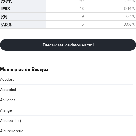
PCPE
50
0,55 %
IPEX
13
0,14 %
PH
9
0,1 %
C.D.S.
5
0,06 %
Descárgate los datos en xml
Municipios de Badajoz
Acedera
Aceuchal
Ahillones
Alange
Albuera (La)
Alburquerque