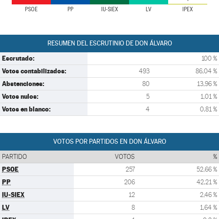
PSOE
PP
IU-SIEX
LV
IPEX
RESUMEN DEL ESCRUTINIO DE DON ÁLVARO
Escrutado:
100 %
Votos contabilizados:
493
86,04 %
Abstenciones:
80
13,96 %
Votos nulos:
5
1,01 %
Votos en blanco:
4
0,81 %
VOTOS POR PARTIDOS EN DON ÁLVARO
PARTIDO
VOTOS
%
PSOE
257
52,66 %
PP
206
42,21 %
IU-SIEX
12
2,46 %
LV
8
1,64 %