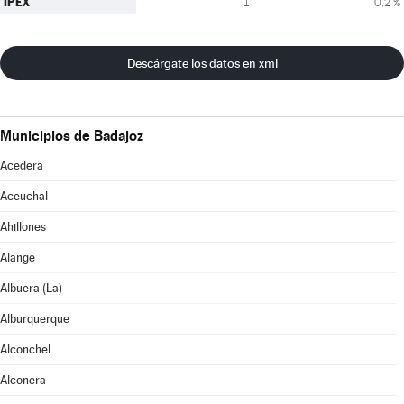
IPEX
1
0,2 %
Descárgate los datos en xml
Municipios de Badajoz
Acedera
Aceuchal
Ahillones
Alange
Albuera (La)
Alburquerque
Alconchel
Alconera