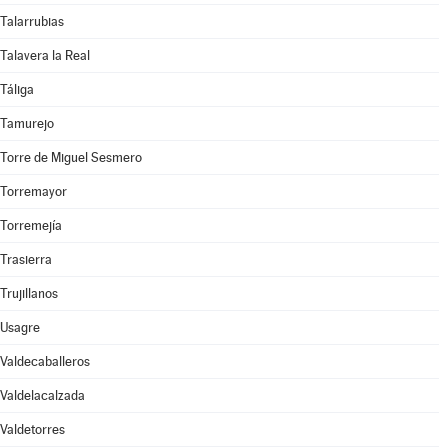
Talarrubias
Talavera la Real
Táliga
Tamurejo
Torre de Miguel Sesmero
Torremayor
Torremejía
Trasierra
Trujillanos
Usagre
Valdecaballeros
Valdelacalzada
Valdetorres