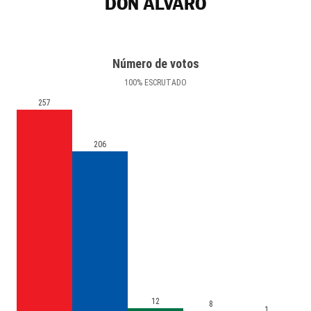
DON ÁLVARO
Número de votos
100
%
ESCRUTADO
257
206
12
8
1