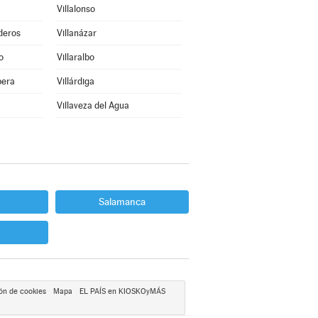
Villalonso
deros
Villanázar
o
Villaralbo
bera
Villárdiga
Villaveza del Agua
Salamanca
ón de cookies
Mapa
EL PAÍS en KIOSKOyMÁS