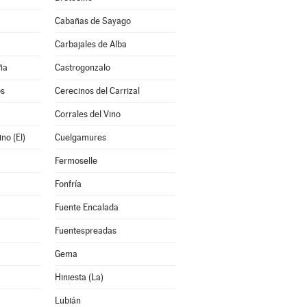
Cabañas de Sayago
Carbajales de Alba
ña
Castrogonzalo
os
Cerecinos del Carrizal
Corrales del Vino
no (El)
Cuelgamures
Fermoselle
Fonfría
Fuente Encalada
Fuentespreadas
Gema
Hiniesta (La)
Lubián