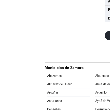
A
Municipios de Zamora
Abezames
Alcañices
Almaraz de Duero
Almeida d
Argañín
Argujillo
Asturianos
Ayoó de Vi
Benegiles
Bermillo 