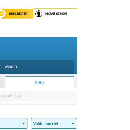
SUSCRÍBETE
INICIAR SESIÓN
S
WIDGET
2007
TONÓMICAS