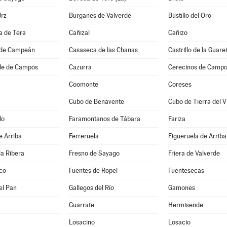
Urz
Burganes de Valverde
Bustillo del Oro
 de Tera
Cañizal
Cañizo
 de Campeán
Casaseca de las Chanas
Castrillo de la Guare
de de Campos
Cazurra
Cerecinos de Camp
Coomonte
Coreses
Cubo de Benavente
Cubo de Tierra del Vi
do
Faramontanos de Tábara
Fariza
e Arriba
Ferreruela
Figueruela de Arriba
la Ribera
Fresno de Sayago
Friera de Valverde
co
Fuentes de Ropel
Fuentesecas
el Pan
Gallegos del Río
Gamones
Guarrate
Hermisende
Losacino
Losacio