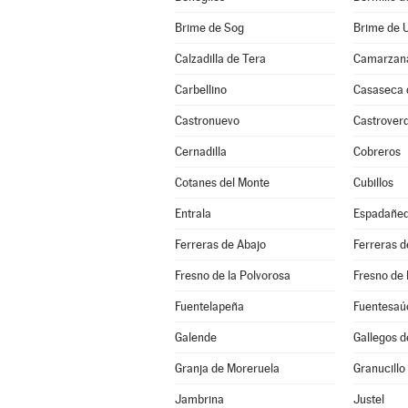
Brime de Sog
Brime de 
Calzadilla de Tera
Camarzana
Carbellino
Casaseca
Castronuevo
Castrover
Cernadilla
Cobreros
Cotanes del Monte
Cubillos
Entrala
Espadañe
Ferreras de Abajo
Ferreras d
Fresno de la Polvorosa
Fresno de 
Fuentelapeña
Fuentesaú
Galende
Gallegos d
Granja de Moreruela
Granucillo
Jambrina
Justel