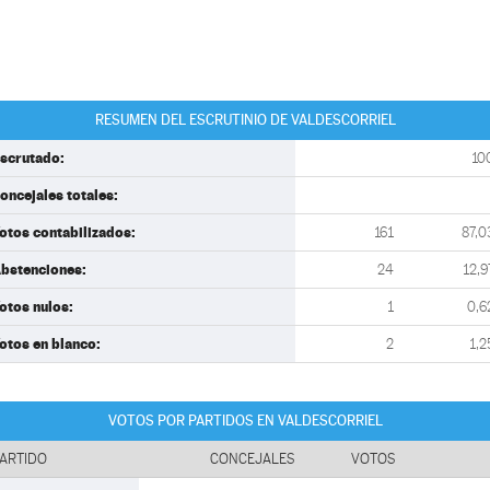
RESUMEN DEL ESCRUTINIO DE VALDESCORRIEL
scrutado:
10
oncejales totales:
otos contabilizados:
161
87,0
bstenciones:
24
12,9
otos nulos:
1
0,6
otos en blanco:
2
1,2
VOTOS POR PARTIDOS EN VALDESCORRIEL
ARTIDO
CONCEJALES
VOTOS