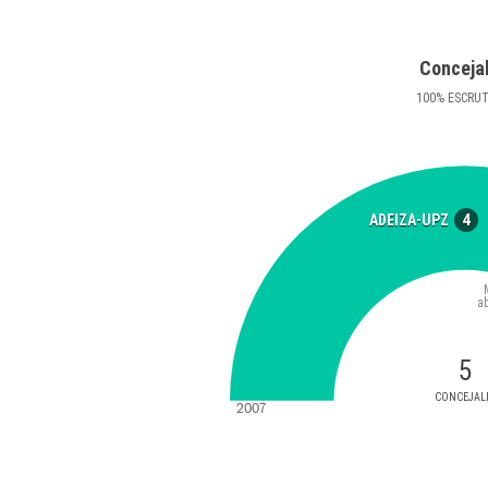
Conceja
100
%
ESCRU
4
ADEIZA-UPZ
a
5
CONCEJAL
2007