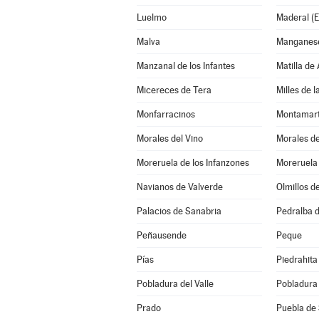
Luelmo
Maderal (E
Malva
Manganese
Manzanal de los Infantes
Matilla de
Micereces de Tera
Milles de 
Monfarracinos
Montamar
Morales del Vino
Morales d
Moreruela de los Infanzones
Moreruela
Navianos de Valverde
Olmillos d
Palacios de Sanabria
Pedralba d
Peñausende
Peque
Pías
Piedrahita
Pobladura del Valle
Pobladura
Prado
Puebla de