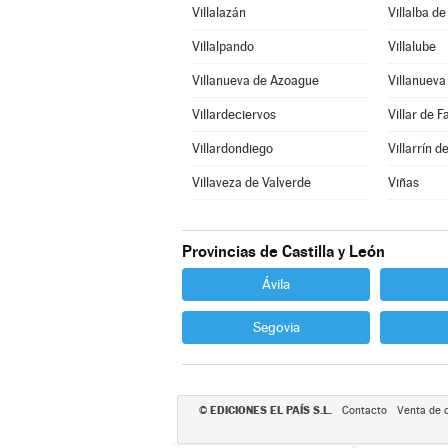
Villalazán
Villalba d
Villalpando
Villalube
Villanueva de Azoague
Villanuev
Villardeciervos
Villar de F
Villardondiego
Villarrín 
Villaveza de Valverde
Viñas
Provincias de Castilla y León
Ávila
Segovia
EDICIONES EL PAÍS S.L.
©
Contacto
Venta de 