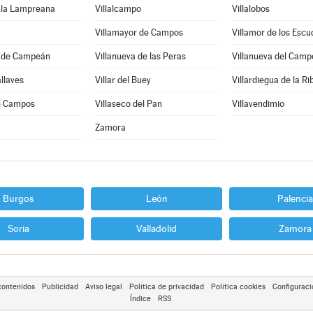
e la Lampreana
Villalcampo
Villalobos
Villamayor de Campos
Villamor de los Escu
a de Campeán
Villanueva de las Peras
Villanueva del Camp
allaves
Villar del Buey
Villardiegua de la Ri
de Campos
Villaseco del Pan
Villavendimio
Zamora
Burgos
León
Palencia
Soria
Valladolid
Zamora
contenidos
Publicidad
Aviso legal
Política de privacidad
Política cookies
Configuraci
Índice
RSS