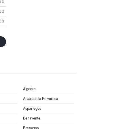
3 %
3 %
3 %
Algodre
Arcos de la Polvorosa
Aspariegos
Benavente
Bretocino