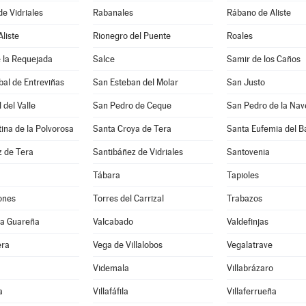
de Vidriales
Rabanales
Rábano de Aliste
Aliste
Rionegro del Puente
Roales
 la Requejada
Salce
Samir de los Caños
bal de Entreviñas
San Esteban del Molar
San Justo
 del Valle
San Pedro de Ceque
tina de la Polvorosa
Santa Croya de Tera
Santa Eufemia del B
z de Tera
Santibáñez de Vidriales
Santovenia
Tábara
Tapioles
ones
Torres del Carrizal
Trabazos
 la Guareña
Valcabado
Valdefinjas
era
Vega de Villalobos
Vegalatrave
Videmala
Villabrázaro
a
Villafáfila
Villaferrueña