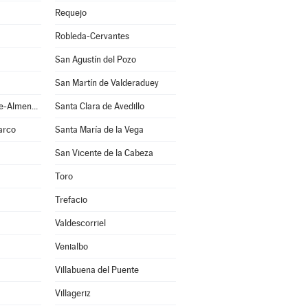
Requejo
Robleda-Cervantes
San Agustín del Pozo
San Martín de Valderaduey
San Pedro de la Nave-Almendra
Santa Clara de Avedillo
arco
Santa María de la Vega
San Vicente de la Cabeza
Toro
Trefacio
Valdescorriel
Venialbo
Villabuena del Puente
Villageriz