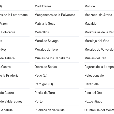
l)
Madridanos
Mahide
s de la Lampreana
Manganeses de la Polvorosa
Manzanal de Arriba
 Arzón
Matilla la Seca
Mayalde
la Polvorosa
Molacillos
Molezuelas de la Ca
ta
Moral de Sayago
Moraleja del Vino
e Rey
Morales de Toro
Morales de Valverde
 de Tábara
Muelas de los Caballeros
Muelas del Pan
e Castro
Otero de Bodas
Pajares de la Lamp
e la Pradería
Pego (El)
Peleagonzalo
Perdigón (El)
Pereruela
 de Castro
Pinilla de Toro
Pino del Oro
 de Valderaduey
Porto
Pozoantiguo
 Sanabria
Pueblica de Valverde
Quintanilla del Mont