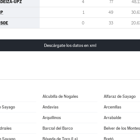
DEIZA-UPZ
4
77
48,1
PP
1
49
30,6
PSOE
0
33
20,6
Descárgate los datos en xml
Alcubilla de Nogales
Alfaraz de Sayago
e Sayago
Andavías
Arcenillas
Arquillinos
Arrabalde
driales
Barcial del Barco
Belver de los Montes
de Sayago
Bóveda de Toro (La)
Bretó