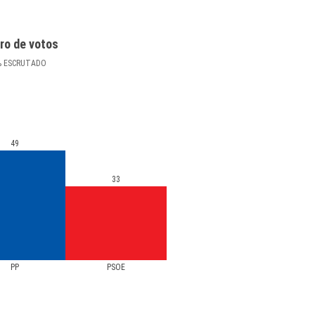
ro de votos
%
ESCRUTADO
49
33
PP
PSOE