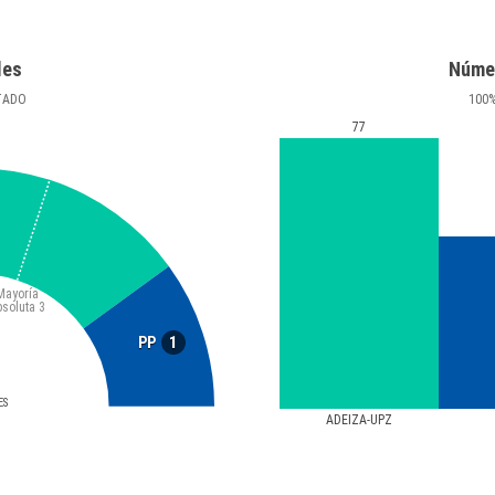
les
Núme
TADO
100
77
Mayoría
bsoluta
3
1
PP
ES
ADEIZA-UPZ