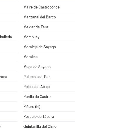
Maire de Castroponce
Manzanal del Barco
Melgar de Tera
rballeda
Mombuey
Moraleja de Sayago
Moralina
Muga de Sayago
reana
Palacios del Pan
Peleas de Abajo
Perilla de Castro
Piñero (El)
Pozuelo de Tábara
e
Quintanilla del Olmo