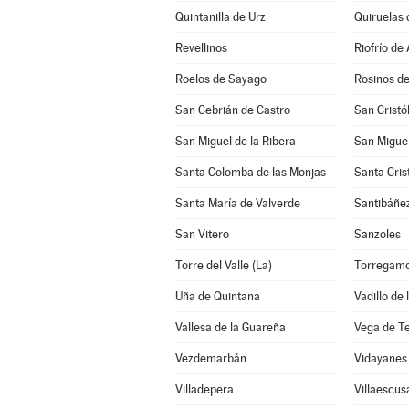
Quintanilla de Urz
Quiruelas 
Revellinos
Riofrío de 
Roelos de Sayago
Rosinos de
San Cebrián de Castro
San Cristó
San Miguel de la Ribera
San Miguel
Santa Colomba de las Monjas
Santa Cris
Santa María de Valverde
Santibáñe
San Vitero
Sanzoles
Torre del Valle (La)
Torregam
Uña de Quintana
Vadillo de
Vallesa de la Guareña
Vega de T
Vezdemarbán
Vidayanes
Villadepera
Villaescus